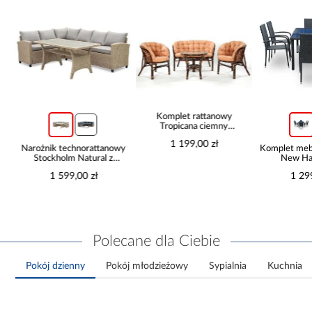
Komplet rattanowy
Tropicana ciemny
brąz/cappucino
1 199,00 zł
ch
Narożnik technorattanowy
Komplet meb
Stockholm Natural z
New Hai
wysokim stołem polywood
1 599,00 zł
1 29
Polecane dla Ciebie
Pokój dzienny
Pokój młodzieżowy
Sypialnia
Kuchnia