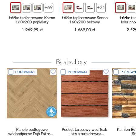
+69
+21
ma
Łóżko tapicerowane Kseno
Łóżko tapicerowane Sonno
Łóżko ta
160x200 popielaty
160x200 beżowy
Merinn
kremowy be
1 969,99 zł
1 669,00 zł
2 52
L
Bestsellery
PORÓWNAJ
PORÓWNAJ
PORÓWN
Panele podłogowe
Podest tarasowy wpc Teak
Kamień Be
wodoodporne Dąb Extreme
– struktura drewna
S