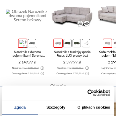
+3
i
Narożnik z dwoma
Narożnik z funkcją spania
Sofa rozkła
pojemnikami Sereno
Focus LUX prawy beż
pojemnik
beżowy
2 149,99 zł
2 599,99 zł
2 29
Najniższa cena:
2 349,99 zł
Najniższa cena:
2 749,99 zł
Najniższa cen
Cena regularna:
2 349,99 zł
Cena regularna:
2 749,99 zł
Cena regularn
Okazje
Zgoda
Szczegóły
O plikach cookies