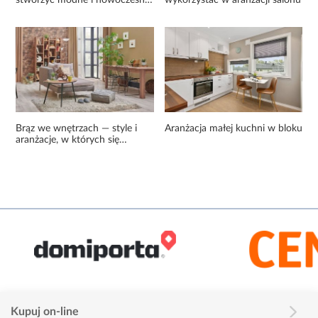
stworzyć modne i nowoczesne
wykorzystać w aranżacji salonu
wnętrze?
Brąz we wnętrzach — style i
Aranżacja małej kuchni w bloku
aranżacje, w których się
sprawdzi ten wyjątkowy kolor!
Kupuj on-line