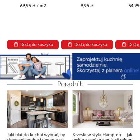
8mm AC5 Herringbone
300x300
69,95 zł / m2
9,95 zł
54,99 
K326
Dodaj do koszyka
Dodaj do koszyka
Dodaj
Poradnik
Jaki blat do kuchni wybrać, by
Krzesła w stylu Hampton — jak