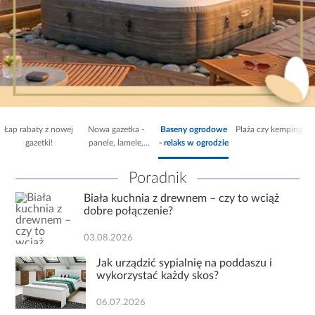
Łap rabaty z nowej
Nowa gazetka -
Baseny ogrodowe
Plaża czy
gazetki!
panele, lamele,
- relaks w ogrodzie
kemping?
kamień..
Poradnik
Biała kuchnia z drewnem – czy to wciąż
dobre połączenie?
03.08.2026
Jak urządzić sypialnię na poddaszu i
wykorzystać każdy skos?
06.07.2026