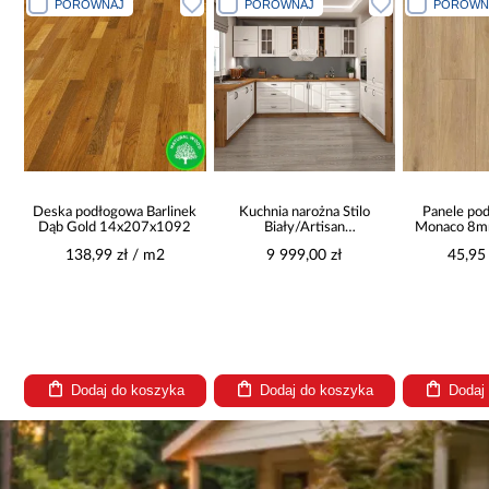
PORÓWNAJ
PORÓWNAJ
PORÓWN
ek
Deska podłogowa Barlinek
Kuchnia narożna Stilo
Panele po
Dąb Gold 14x207x1092
Biały/Artisan
Monaco 8
265x300x180 Cm
4
138,99 zł / m2
9 999,00 zł
45,95
Dodaj do koszyka
Dodaj do koszyka
Dodaj