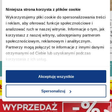
Niniejsza strona korzysta z plików cookie
Wykorzystujemy pliki cookie do spersonalizowania treści
Sofa Roma Wind 82
i reklam, aby oferować funkcje społecznościowe i
analizować ruch w naszej witrynie. Informacje o tym, jak
1 407,20 zł
Narożnik Basel P Memphis
Komoda 
korzystasz z naszej witryny, udostępniamy partnerom
4
ar
Najniższa cena:
2 059,00 zł
społecznościowym, reklamowym i analitycznym.
3 359,20 zł
593
Cena regularna:
1 759,00 zł
Partnerzy mogą połączyć te informacje z innymi danymi
Najniższa cena:
3 999,00 zł
Najniższa cen
otrzymanymi od Ciebie lub uzyskanymi podczas
Cena regularna:
4 199,00 zł
Cena regular
korzystania z ich usług.
Akceptuję wszystkie
Spersonalizuj