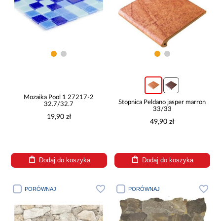
Mozaika Pool 1 27217-2
Stopnica Peldano jasper marron
32.7/32.7
33/33
19,90 zł
49,90 zł
Dodaj do koszyka
Dodaj do koszyka
PORÓWNAJ
PORÓWNAJ