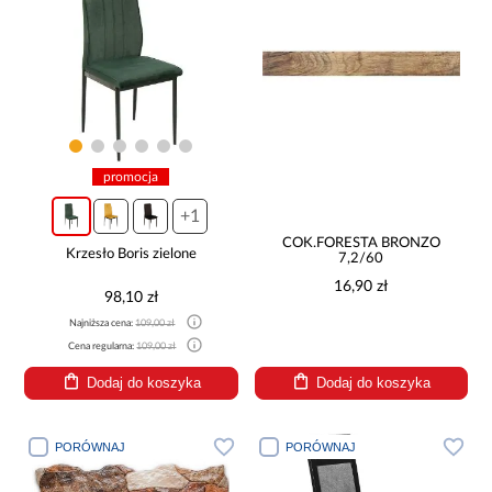
promocja
+1
COK.FORESTA BRONZO
Krzesło Boris zielone
7,2/60
16,90 zł
98,10 zł
Najniższa cena:
109,00 zł
Cena regularna:
109,00 zł
Dodaj do koszyka
Dodaj do koszyka
PORÓWNAJ
PORÓWNAJ