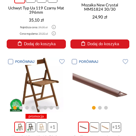
Mozaika New Crystal
Uchwyt Typ Ua 119 Czarny Mat
MMS1824 30/30
396mm
24,90 zł
35,10 zł
Najniższa cena:
39,00 zł
Cena regularna:
39,00 zł
Dodaj do koszyka
Dodaj do koszyka
PORÓWNAJ
PORÓWNAJ
promocja
+1
+15