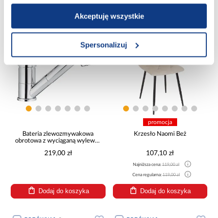
Dodaj do koszyka
Dodaj do koszyka
Akceptuję wszystkie
PORÓWNAJ
PORÓWNAJ
Spersonalizuj
promocja
Bateria zlewozmywakowa
Krzesło Naomi Beż
obrotowa z wyciąganą wylewką
Indira
219,00 zł
107,10 zł
Najniższa cena:
119,00 zł
Cena regularna:
119,00 zł
Dodaj do koszyka
Dodaj do koszyka