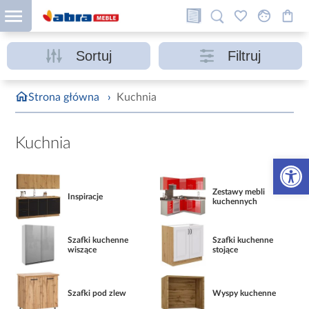
Sortuj
Filtruj
Strona główna
›
Kuchnia
Kuchnia
Otwórz 
Zestawy mebli
Inspiracje
kuchennych
Szafki kuchenne
Szafki kuchenne
wiszące
stojące
Szafki pod zlew
Wyspy kuchenne