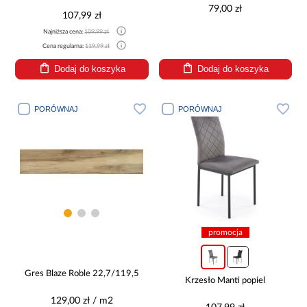
79,00 zł
107,99 zł
Najniższa cena:
109,99 zł
Cena regularna:
119,99 zł
Dodaj do koszyka
Dodaj do koszyka
PORÓWNAJ
PORÓWNAJ
promocja
Gres Blaze Roble 22,7/119,5
Krzesło Manti popiel
129,00 zł / m2