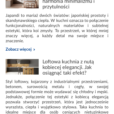
harmonia minimalizmu i
przechowywanie naczyń, zapasów oraz sprzętów
przytulności
kuchennych.
Japandi to mariaż dwóch światów: japońskiej prostoty i
skandynawskiego ciepła. W kuchni oznacza to połączenie
Istotnym elementem jest ergonomia – odpowiednia
funkcjonalności, naturalnych materiałów i subtelnej
wysokość blatów roboczych, logiczny układ stref
estetyki, która koi zmysły. To przestrzeń, w której mniej
roboczych oraz łatwy dostęp do najczęściej używanych
znaczy więcej, a każdy detal ma swoje miejsce i
przedmiotów. Dzięki temu
kuchnia
staje się wygodna w
znaczenie.
codziennym użytkowaniu, niezależnie od jej wielkości.
Zobacz więcej
Blaty, fronty i materiały
wykończeniowe do kuchni
Loftowa kuchnia z nutą
kobiecej elegancji. Jak
Materiały stosowane w kuchni muszą być odporne na
osiągnąć taki efekt?
wilgoć, temperaturę oraz intensywne użytkowanie.
Blaty
kuchenne
, fronty mebli oraz elementy wykończeniowe
Styl loftowy, kojarzony z industrialnymi przestrzeniami,
mają bezpośredni wpływ na trwałość i wygląd całej
betonem, surowością metalu i cegły, w swojej
zabudowy.
podstawowej formie może wydawać się chłodny i męski.
Jednakże, połączenie tej estetyki z kobiecą elegancją
Nowoczesna
kuchnia
często wykorzystuje:
pozwala stworzyć przestrzeń, która jest jednocześnie
wyrazista, ciepła i wyjątkowo stylowa. Taka kuchnia to
laminowane lub kompozytowe blaty o
idealne miejsce dla osób ceniących nietuzinkowe