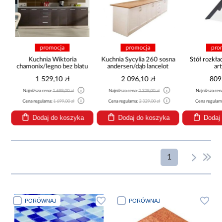
promocja
promocja
pro
5
Kuchnia Wiktoria
Kuchnia Sycylia 260 sosna
Stół rozkła
chamonix/legno bez blatu
andersen/dąb lancelot
ar
1 529,10 zł
2 096,10 zł
809
Najniższa cena:
1 699,00 zł
Najniższa cena:
2 329,00 zł
Najniższa cen
Cena regularna:
1 699,00 zł
Cena regularna:
2 329,00 zł
Cena regular
Dodaj do koszyka
Dodaj do koszyka
Dodaj
1
PORÓWNAJ
PORÓWNAJ