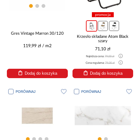
promocja
Gres Vintage Marron 30/120
Krzesło składane Atom Black
szary
119,99 zł / m2
71,10 zł
Najniższa cena:
79,00 zł
Cena regularna:
79,00 zł
Dodaj do koszyka
Dodaj do koszyka
PORÓWNAJ
PORÓWNAJ