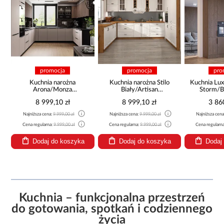
promocja
promocja
pro
Kuchnia narożna Stilo
Kuchnia Luxeo 260 Baltic
Kuchnia Ar
Biały/Artisan
Storm/Beige Set 3
cm be
265x300x180 Cm
8 999,10 zł
3 860,10 zł
3 43
Najniższa cena:
9 999,00 zł
Najniższa cena:
4 289,00 zł
Najniższa cen
Cena regularna:
9 999,00 zł
Cena regularna:
4 289,00 zł
Cena regularn
Dodaj do koszyka
Dodaj do koszyka
Dodaj
Kuchnia – funkcjonalna przestrzeń
do gotowania, spotkań i codziennego
życia