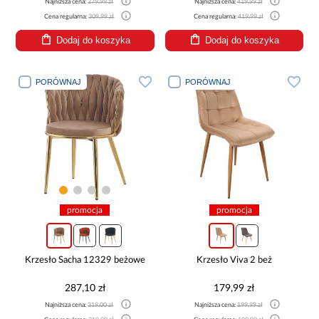
Najniższa cena:
279,99 zł
Najniższa cena:
419,99 zł
Cena regularna:
309,99 zł
Cena regularna:
419,99 zł
Dodaj do koszyka
Dodaj do koszyka
PORÓWNAJ
PORÓWNAJ
promocja
promocja
Krzesło Sacha 12329 beżowe
Krzesło Viva 2 beż
287,10 zł
179,99 zł
Najniższa cena:
319,00 zł
Najniższa cena:
199,99 zł