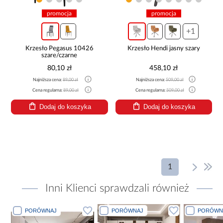
promocja
promocja
+1
Krzesło Pegasus 10426
Krzesło Hendi jasny szary
szare/czarne
80,10 zł
458,10 zł
Najniższa cena:
89,00 zł
Najniższa cena:
509,00 zł
Cena regularna:
89,00 zł
Cena regularna:
509,00 zł
Dodaj do koszyka
Dodaj do koszyka
1
Inni Klienci sprawdzali również
PORÓWNAJ
PORÓWNAJ
PORÓWN