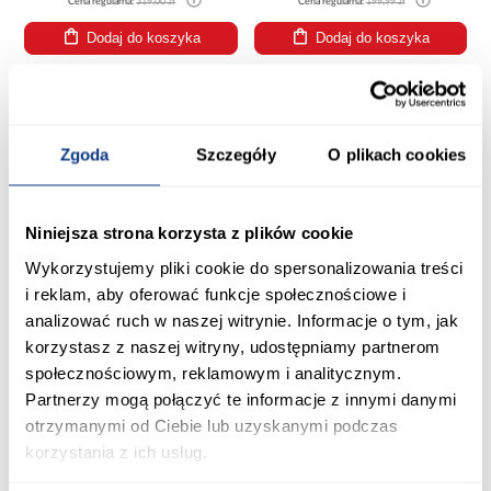
Cena regularna:
319,00 zł
Cena regularna:
199,99 zł
Dodaj do koszyka
Dodaj do koszyka
PORÓWNAJ
PORÓWNAJ
Zgoda
Szczegóły
O plikach cookies
Niniejsza strona korzysta z plików cookie
Wykorzystujemy pliki cookie do spersonalizowania treści
i reklam, aby oferować funkcje społecznościowe i
promocja
analizować ruch w naszej witrynie. Informacje o tym, jak
korzystasz z naszej witryny, udostępniamy partnerom
Glazura Pure Moss Glass 30/60
społecznościowym, reklamowym i analitycznym.
Krzesło Blanka Dąb
Naturlany/Czarny Mat
Partnerzy mogą połączyć te informacje z innymi danymi
99,90 zł
224,10 zł
otrzymanymi od Ciebie lub uzyskanymi podczas
Najniższa cena:
249,00 zł
korzystania z ich usług.
Cena regularna:
249,00 zł