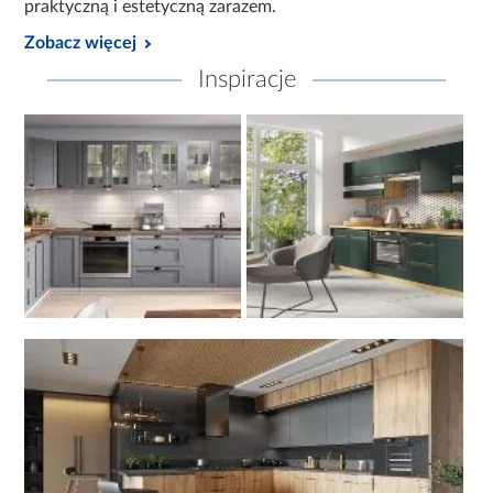
praktyczną i estetyczną zarazem.
ułatwiają przechowywanie,
Zobacz więcej
zwiększają ergonomię pracy,
Inspiracje
pozwalają lepiej wykorzystać dostępną przestrzeń,
wspierają codzienne gotowanie i sprzątanie.
Dzięki nim kuchnia staje się bardziej uporządkowana i
wygodna w użytkowaniu.
Styl kuchni a aranżacja wnętrza
Kuchnia
powinna harmonijnie współgrać z pozostałymi
pomieszczeniami w domu. Styl aranżacji można
dopasować do indywidualnych preferencji – od
nowoczesnych, minimalistycznych form, przez kuchnie
skandynawskie, aż po klasyczne rozwiązania z
frezowanymi frontami.
Kolorystyka mebli, rodzaj uchwytów, faktura blatów oraz