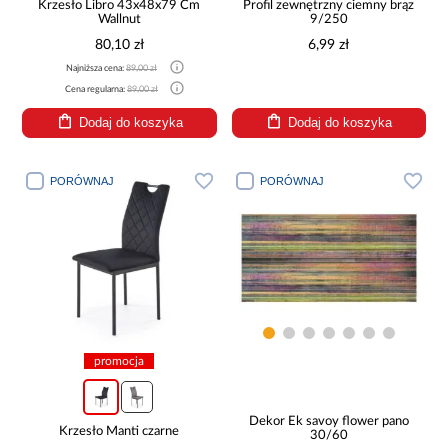
Krzesło Libro 43x48x79 Cm
Profil zewnętrzny ciemny brąz
Wallnut
9/250
80,10 zł
6,99 zł
Najniższa cena:
89,00 zł
Cena regularna:
89,00 zł
Dodaj do koszyka
Dodaj do koszyka
PORÓWNAJ
PORÓWNAJ
promocja
Dekor Ek savoy flower pano
Krzesło Manti czarne
30/60