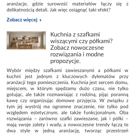
podwyższonej odporności,
aranżacje, gdzie surowość materiałów łączy się z
delikatnością detali. Jak więc osiągnąć taki efekt?
fronty lakierowane, foliowane lub wykonane z płyty
Zobacz więcej
MDF,
Kuchnia z szafkami
powierzchnie łatwe w czyszczeniu i odporne na
wiszącymi czy półkami?
zabrudzenia.
Zobacz nowoczesne
rozwiązania i modne
Dobór odpowiednich materiałów przekłada się na
propozycje.
komfort użytkowania oraz estetykę wnętrza przez wiele
lat.
Wybór między szafkami zawieszanymi a półkami w
kuchni jest jednym z kluczowych dylematów przy
Wyposażenie kuchni i akcesoria
aranżacji tego pomieszczenia. Kuchnia jest sercem domu,
miejscem, w którym spędzamy dużo czasu, nie tylko
Oprócz mebli, kluczową rolę odgrywa
wyposażenie
gotując, ale także rozmawiając z rodziną, pijąc poranną
kuchni
. Akcesoria kuchenne, systemy cargo, wkłady do
kawę czy organizując domowe przyjęcia. W związku z
szuflad czy organizery znacząco poprawiają
tym jej wystrój ma ogromne znaczenie, nie tylko pod
funkcjonalność przestrzeni i pomagają utrzymać
względem estetycznym, ale także funkcjonalnym. Oba
porządek.
rozwiązania – zarówno szafki zawieszane, jak i półki –
mają swoje zalety i wady, a nowoczesne trendy łączą te
W kategorii
kuchnia
znajdują się rozwiązania, które:
dwa style w jedną aranżację, tworząc przestrzeń