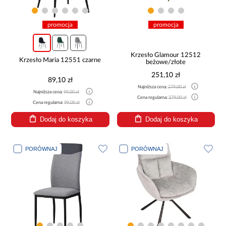
promocja
promocja
Krzesło Glamour 12512
Krzesło Maria 12551 czarne
beżowe/złote
251,10 zł
89,10 zł
Najniższa cena:
279,00 zł
Najniższa cena:
99,00 zł
Cena regularna:
279,00 zł
Cena regularna:
99,00 zł
Dodaj do koszyka
Dodaj do koszyka
PORÓWNAJ
PORÓWNAJ