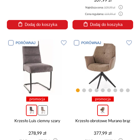
107,99 zł
Najniższa cena:
109,99 zł
Cena regularna:
119,99 zł
Dodaj do koszyka
Dodaj do koszyka
PORÓWNAJ
PORÓWNAJ
promocja
promocja
Krzesło Luis ciemny szary
Krzesło obrotowe Murano brąz
278,99 zł
377,99 zł