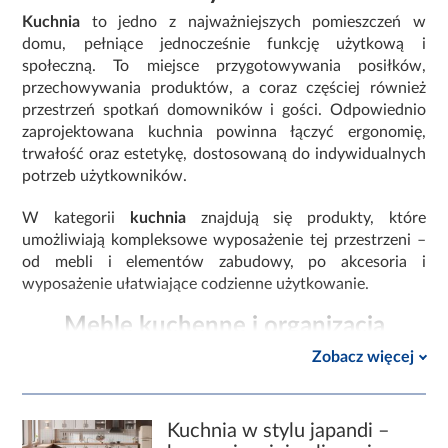
Kuchnia
to jedno z najważniejszych pomieszczeń w
domu, pełniące jednocześnie funkcję użytkową i
społeczną. To miejsce przygotowywania posiłków,
przechowywania produktów, a coraz częściej również
przestrzeń spotkań domowników i gości. Odpowiednio
zaprojektowana kuchnia powinna łączyć ergonomię,
trwałość oraz estetykę, dostosowaną do indywidualnych
potrzeb użytkowników.
W kategorii
kuchnia
znajdują się produkty, które
umożliwiają kompleksowe wyposażenie tej przestrzeni –
od mebli i elementów zabudowy, po akcesoria i
wyposażenie ułatwiające codzienne użytkowanie.
Meble kuchenne i organizacja
przestrzeni
Zobacz więcej
Podstawą funkcjonalnej kuchni są dobrze dobrane
meble
kuchenne
, które pozwalają efektywnie zagospodarować
dostępną przestrzeń. Szafki dolne i górne, systemy
Kuchnia w stylu japandi –
narożne oraz zabudowy wysokie umożliwiają wygodne