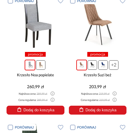
PORÓWNAJ
PORÓWNAJ
promocja
promocja
+2
Krzesło Noa popielate
Krzesło Suzi beż
260,99 zł
203,99 zł
Najniższa cena:
289,99 zł
Najniższa cena:
219,99 zł
Cena regularna:
289,99 zł
Cena regularna:
219,99 zł
Dodaj do koszyka
Dodaj do koszyka
PORÓWNAJ
PORÓWNAJ