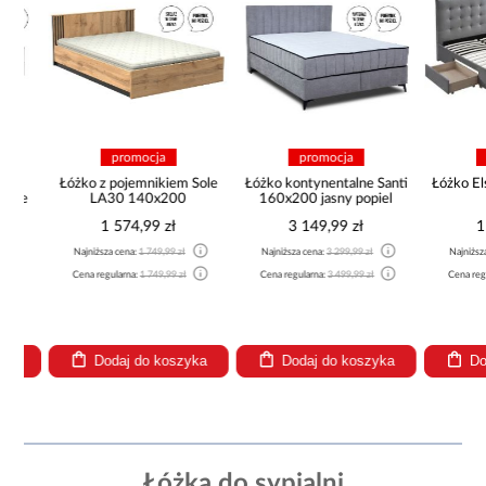
promocja
promocja
pro
Łóżko z pojemnikiem Sole
Łóżko kontynentalne Santi
Łóżko Elsa 
e
LA30 140x200
160x200 jasny popiel
160
1 574,99 zł
3 149,99 zł
1 52
Najniższa cena:
1 749,99 zł
Najniższa cena:
3 299,99 zł
Najniższa cen
Cena regularna:
1 749,99 zł
Cena regularna:
3 499,99 zł
Cena regularn
Dodaj do koszyka
Dodaj do koszyka
Dodaj
Łóżka do sypialni