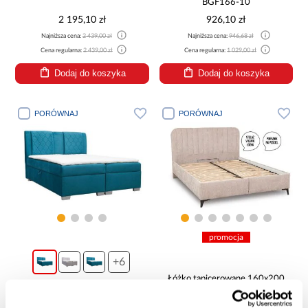
BGF166-10
2 195,10 zł
926,10 zł
Najniższa cena:
2 439,00 zł
Najniższa cena:
946,68 zł
Cena regularna:
2 439,00 zł
Cena regularna:
1 029,00 zł
Dodaj do koszyka
Dodaj do koszyka
PORÓWNAJ
PORÓWNAJ
promocja
+6
Łóżko tapicerowane 160x200
Łóżko Kolumbia 160x200
Leo beżowy
Bluvel 85
2 147,99 zł