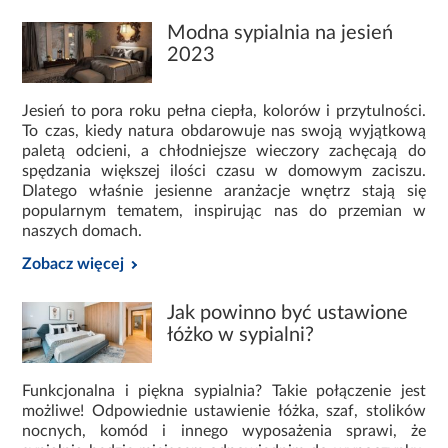
funkcjonalnością. Wybierać można spośród modeli o
różnych wymiarach całościowych, przy zachowaniu
Modna sypialnia na jesień
standardowej dla łóżek jedno- i dwuosobowych
2023
powierzchni do spania. Sprawia to, że można bez
problemu dopasować rozmiar mebla idealnie pasujący do
Jesień to pora roku pełna ciepła, kolorów i przytulności.
dostępnej w pomieszczeniu przestrzeni. W mniejszych
To czas, kiedy natura obdarowuje nas swoją wyjątkową
pomieszczeniach świetnie sprawdzającym się
paletą odcieni, a chłodniejsze wieczory zachęcają do
rozwiązaniem okazuje się być łóżko piętrowe czy
spędzania większej ilości czasu w domowym zaciszu.
rozkładane, których rozmiar w niewielkim pomieszczeniu
Dlatego właśnie jesienne aranżacje wnętrz stają się
pozwala na funkcjonalne urządzenie reszty pokoju. Co
popularnym tematem, inspirując nas do przemian w
ważne, w ofercie Abra znaleźć można również łóżko z
naszych domach.
szufladami, co bardzo ułatwia przechowywanie pościeli
Zobacz więcej
czy innych niezbędnych rzeczy, a także meble z
wmontowanymi po obu stronach
szafkami nocnymi
.
Bardzo istotną kwestią są praktyczne materiały, z których
Jak powinno być ustawione
wykonano łóżko oraz stelaże Abra. W zależności od
łóżko w sypialni?
potrzeb oraz indywidualnych upodobań, zdecydować się
można na meble z płyt laminowanych, tapicerowane lub
Funkcjonalna i piękna sypialnia? Takie połączenie jest
ekoskóry. Są one wytrzymałe, bezpieczne i łatwe do
możliwe! Odpowiednie ustawienie łóżka, szaf, stolików
utrzymania w czystości.
nocnych, komód i innego wyposażenia sprawi, że