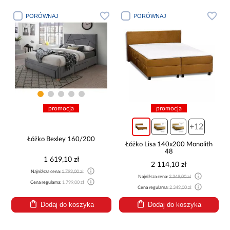
PORÓWNAJ
PORÓWNAJ
promocja
promocja
+12
Łóżko Bexley 160/200
Łóżko Lisa 140x200 Monolith
48
1 619,10 zł
2 114,10 zł
Najniższa cena:
1 799,00 zł
Najniższa cena:
2 349,00 zł
Cena regularna:
1 799,00 zł
Cena regularna:
2 349,00 zł
Dodaj do koszyka
Dodaj do koszyka