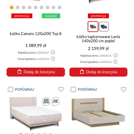
promocja
nowość
promocja
Łóżko Camaro 120x200 Typ 8
Łóżko tapicerowane Lavia
140x200 cm popiel
1 089,99 zł
2 159,99 zł
Najniższa cena:
1 099,99 zł
Najniższa cena:
2 399,99 zł
Cena regularna:
1 199,99 zł
Cena regularna:
2 399,99 zł
Dodaj do koszyka
Dodaj do koszyka
PORÓWNAJ
PORÓWNAJ