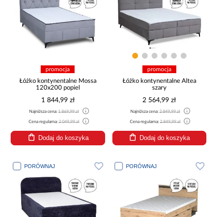
promocja
promocja
Łóżko kontynentalne Mossa
Łóżko kontynentalne Altea
120x200 popiel
szary
1 844,99 zł
2 564,99 zł
Najniższa cena:
1 869,99 zł
Najniższa cena:
2 849,99 zł
Cena regularna:
2 049,99 zł
Cena regularna:
2 849,99 zł
Dodaj do koszyka
Dodaj do koszyka
PORÓWNAJ
PORÓWNAJ