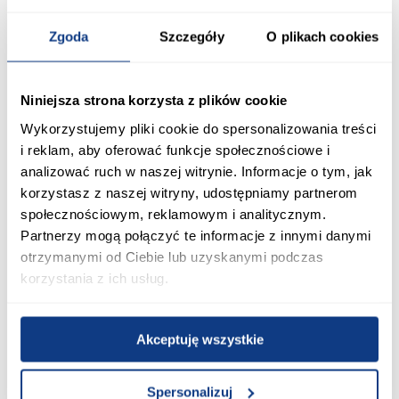
2 939,00 zł
Najniższa cena:
2 149,99 zł
Zgoda
Szczegóły
O plikach cookies
Cena regularna:
2 349,99 zł
Dodaj do koszyka
Dodaj do koszyka
Niniejsza strona korzysta z plików cookie
Wykorzystujemy pliki cookie do spersonalizowania treści
PORÓWNAJ
PORÓWNAJ
i reklam, aby oferować funkcje społecznościowe i
analizować ruch w naszej witrynie. Informacje o tym, jak
korzystasz z naszej witryny, udostępniamy partnerom
społecznościowym, reklamowym i analitycznym.
Partnerzy mogą połączyć te informacje z innymi danymi
otrzymanymi od Ciebie lub uzyskanymi podczas
korzystania z ich usług.
promocja
promocja
Akceptuję wszystkie
Łóżko tapicerowane Gracja 160
Łóżko tapicerowane z
beż
pojemnikiem Tesso beżowe
2 159,99 zł
3 059,99 zł
Spersonalizuj
Najniższa cena:
2 399,99 zł