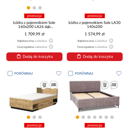
promocja
promocja
Łóżko z pojemnikiem Sole
Łóżko z pojemnikiem Sole LA30
160x200 LA26 dąb
140x200
wotan/czarny mat
1 709,99 zł
1 574,99 zł
Najniższa cena:
1 749,99 zł
Najniższa cena:
1 749,99 zł
Cena regularna:
1 899,99 zł
Cena regularna:
1 749,99 zł
Dodaj do koszyka
Dodaj do koszyka
PORÓWNAJ
PORÓWNAJ
promocja
promocja