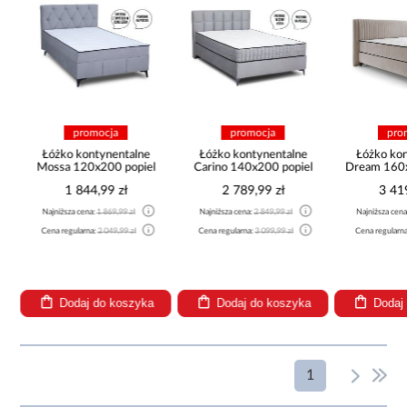
promocja
promocja
pro
Łóżko kontynentalne
Łóżko kontynentalne
Łóżko ko
Mossa 120x200 popiel
Carino 140x200 popiel
Dream 160
1 844,99 zł
2 789,99 zł
3 41
-
Najniższa cena:
1 869,99 zł
Najniższa cena:
2 849,99 zł
Najniższa cen
Cena regularna:
2 049,99 zł
Cena regularna:
3 099,99 zł
Cena regularn
Dodaj do koszyka
Dodaj do koszyka
Dodaj
1