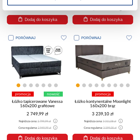
Najniższa cena:
3 299,99 zł
Cena regularna:
2 399,99 zł
Cena regularna:
3 299,99 zł
Dodaj do koszyka
Dodaj do koszyka
PORÓWNAJ
PORÓWNAJ
promocja
nowość
promocja
Łóżko tapicerowane Vanessa
Łóżko kontynentalne Moonlight
160x200 grafitowe
160x200 brąz
2 749,99 zł
3 239,10 zł
Najniższa cena:
2 799,99 zł
Najniższa cena:
3 311,08 zł
Cena regularna:
2 949,99 zł
Cena regularna:
3 599,00 zł
Dodaj do koszyka
Dodaj do koszyka