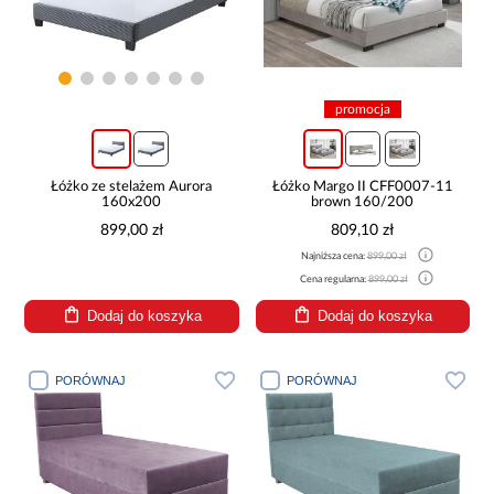
promocja
Łóżko ze stelażem Aurora
Łóżko Margo II CFF0007-11
160x200
brown 160/200
899,00 zł
809,10 zł
Najniższa cena:
899,00 zł
Cena regularna:
899,00 zł
Dodaj do koszyka
Dodaj do koszyka
PORÓWNAJ
PORÓWNAJ