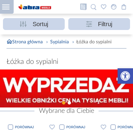
Sortuj
Filtruj
Strona główna
›
Sypialnia
›
Łóżka do sypialni
Łóżka do sypialni
Otwórz 
Wybrane dla Ciebie
PORÓWNAJ
PORÓWNAJ
PORÓWN