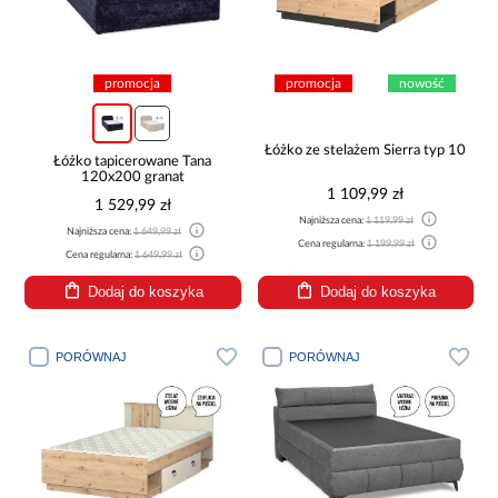
promocja
promocja
nowość
Łóżko ze stelażem Sierra typ 10
Łóżko tapicerowane Tana
120x200 granat
1 109,99 zł
1 529,99 zł
Najniższa cena:
1 119,99 zł
Najniższa cena:
1 649,99 zł
Cena regularna:
1 199,99 zł
Cena regularna:
1 649,99 zł
Dodaj do koszyka
Dodaj do koszyka
PORÓWNAJ
PORÓWNAJ