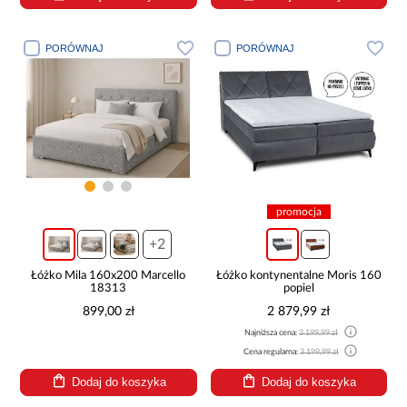
PORÓWNAJ
PORÓWNAJ
promocja
+2
Łóżko Mila 160x200 Marcello
Łóżko kontynentalne Moris 160
18313
popiel
899,00 zł
2 879,99 zł
Najniższa cena:
3 199,99 zł
Cena regularna:
3 199,99 zł
Dodaj do koszyka
Dodaj do koszyka