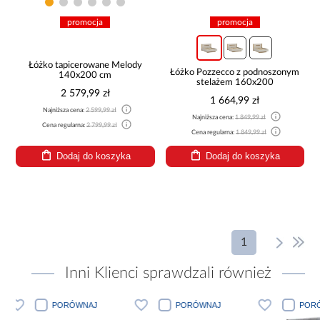
promocja
promocja
Łóżko tapicerowane Melody
Łóżko Pozzecco z podnoszonym
140x200 cm
stelażem 160x200
2 579,99 zł
1 664,99 zł
Najniższa cena:
2 599,99 zł
Najniższa cena:
1 849,99 zł
Cena regularna:
2 799,99 zł
Cena regularna:
1 849,99 zł
Dodaj do koszyka
Dodaj do koszyka
1
Inni Klienci sprawdzali również
PORÓWNAJ
PORÓWNAJ
PORÓWN