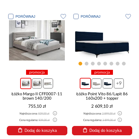
PORÓWNAJ
PORÓWNAJ
promocja
promocja
+9
Łóżko Margo II CFF0007-11
Łóżko Point Vito 86/Lapit 86
brown 140/200
160x200 + topper
755,10 zł
2 609,10 zł
Najniższa cena:
839,00 zł
Najniższa cena:
2 899,00 zł
Cena regularna:
839,00 zł
Cena regularna:
2 899,00 zł
Dodaj do koszyka
Dodaj do koszyka