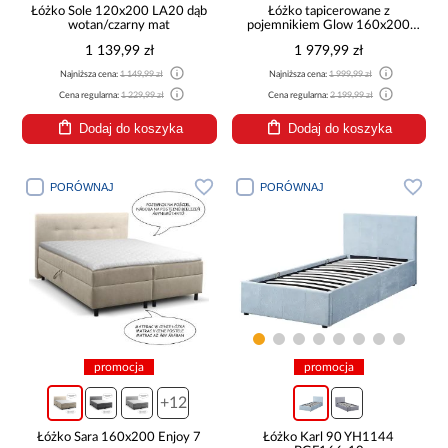
Łóżko Sole 120x200 LA20 dąb
Łóżko tapicerowane z
wotan/czarny mat
pojemnikiem Glow 160x200
brąz kamienny
1 139,99 zł
1 979,99 zł
Najniższa cena:
1 149,99 zł
Najniższa cena:
1 999,99 zł
Cena regularna:
1 229,99 zł
Cena regularna:
2 199,99 zł
Dodaj do koszyka
Dodaj do koszyka
PORÓWNAJ
PORÓWNAJ
promocja
promocja
+12
Łóżko Sara 160x200 Enjoy 7
Łóżko Karl 90 YH1144