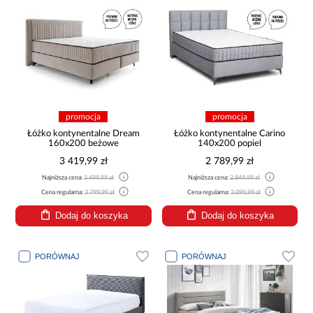
promocja
promocja
Łóżko kontynentalne Dream
Łóżko kontynentalne Carino
160x200 beżowe
140x200 popiel
3 419,99 zł
2 789,99 zł
Najniższa cena:
3 499,99 zł
Najniższa cena:
2 849,99 zł
Cena regularna:
3 799,99 zł
Cena regularna:
3 099,99 zł
Dodaj do koszyka
Dodaj do koszyka
PORÓWNAJ
PORÓWNAJ