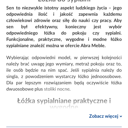
Sen to niezwykle istotny aspekt ludzkiego życia – jego
odpowiednia ilość i jakość zapewnia każdemu
człowiekowi zdrowie oraz siłę do nauki czy pracy. Aby
sen był efektywny, konieczny jest wybór
odpowiedniego łóżka do pokoju czy sypialni.
Funkcjonalne, praktyczne, wygodne i modne łóżko
sypialniane znaleźć można w ofercie Abra Meble.
Wybierając odpowiedni model, w pierwszej kolejności
należy brać uwagę jego wymiary, metraż pokoju oraz to,
ile osób będzie na nim spać. Jeśli sypialnia należy do
singla, z powodzeniem wystarczy łóżko jednoosobowe.
Dla par lepszym rozwiązaniem będą oczywiście łóżka
dwuosobowe plus
stoliki nocne
.
Łóżka sypialniane praktyczne i
wygodne
Dzięki nowoczesnym rozwiązaniom konstrukcyjnym,
Zobacz więcej
łóżka sypialne Abra charakteryzują się wyjątkową