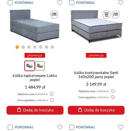
PORÓWNAJ
PORÓWNAJ
promocja
promocja
Łóżko kontynentalne Santi
Łóżko tapicerowane Lukka
160x200 jasny popiel
popiel
3 149,99 zł
1 484,99 zł
Najniższa cena:
3 299,99 zł
Najniższa cena:
1 499,99 zł
Cena regularna:
3 499,99 zł
Cena regularna:
1 649,99 zł
Dodaj do koszyka
Dodaj do koszyka
PORÓWNAJ
PORÓWNAJ