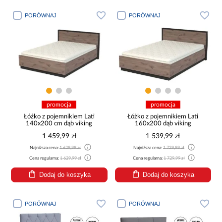
PORÓWNAJ
PORÓWNAJ
promocja
promocja
Łóżko z pojemnikiem Lati
Łóżko z pojemnikiem Lati
140x200 cm dąb viking
160x200 dąb viking
1 459,99 zł
1 539,99 zł
Najniższa cena:
1 629,99 zł
Najniższa cena:
1 729,99 zł
Cena regularna:
1 629,99 zł
Cena regularna:
1 729,99 zł
Dodaj do koszyka
Dodaj do koszyka
PORÓWNAJ
PORÓWNAJ