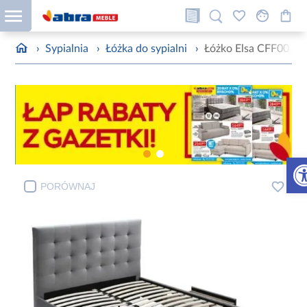
›
Sypialnia
›
Łóżka do sypialni
›
Łóżko Elsa CFF007-2
Otw
PORÓWNAJ