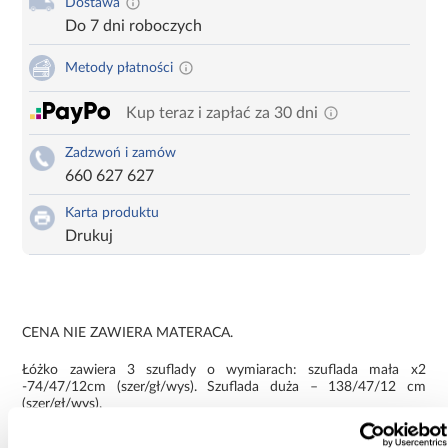
Dostawa
Do 7 dni roboczych
Metody płatności
Kup teraz i zapłać za 30 dni
Zadzwoń i zamów
660 627 627
Karta produktu
Drukuj
CENA NIE ZAWIERA MATERACA.
Łóżko zawiera 3 szuflady o wymiarach: szuflada mała x2
-74/47/12cm (szer/gł/wys). Szuflada duża – 138/47/12 cm
(szer/gł/wys).
Informacje
Transport
Do pobrania
Inf