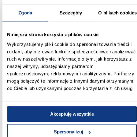
Zgoda
Szczegóły
O plikach cookies
Szerokość pow. spania [cm]:
160.00
Niniejsza strona korzysta z plików cookie
Długość pow. spania [cm]:
Wykorzystujemy pliki cookie do spersonalizowania treści i
200.00
reklam, aby oferować funkcje społecznościowe i analizować
ruch w naszej witrynie. Informacje o tym, jak korzystasz z
Szerokość [cm]:
naszej witryny, udostępniamy partnerom
165.00
społecznościowym, reklamowym i analitycznym. Partnerzy
mogą połączyć te informacje z innymi danymi otrzymanymi
Głębokość [cm]:
215.00
od Ciebie lub uzyskanymi podczas korzystania z ich usług.
Wysokość [cm]:
124.00
Akceptuję wszystkie
Producent:
Merkury Market
Spersonalizuj