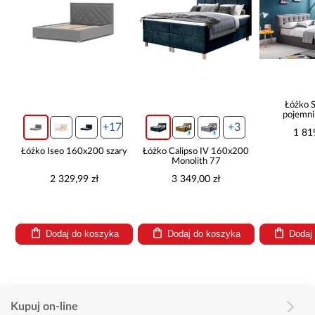
Łóżko Suzanne 
pojemnikiem 16
+17
+3
1 819,99 zł
ko Iseo 160x200 szary
Łóżko Calipso IV 160x200
Monolith 77
2 329,99 zł
3 349,00 zł
Dodaj do koszyka
Dodaj do koszyka
Dodaj do kosz
Kupuj on-line