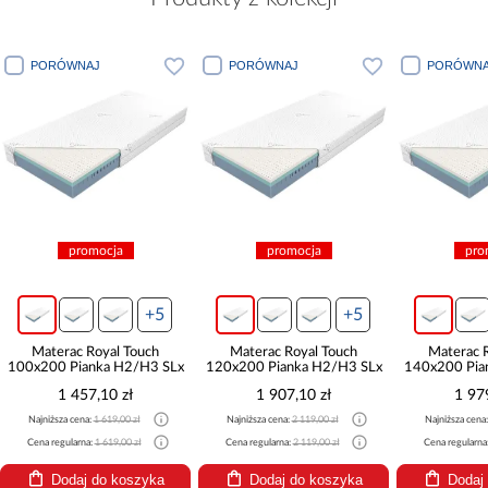
PORÓWNAJ
PORÓWNAJ
PORÓWNA
promocja
promocja
pro
+5
+5
Materac Royal Touch
Materac Royal Touch
Materac 
100x200 Pianka H2/H3 SLx
120x200 Pianka H2/H3 SLx
140x200 Pia
1 457,10 zł
1 907,10 zł
1 97
Najniższa cena:
1 619,00 zł
Najniższa cena:
2 119,00 zł
Najniższa cena
Cena regularna:
1 619,00 zł
Cena regularna:
2 119,00 zł
Cena regularna
Dodaj do koszyka
Dodaj do koszyka
Dodaj