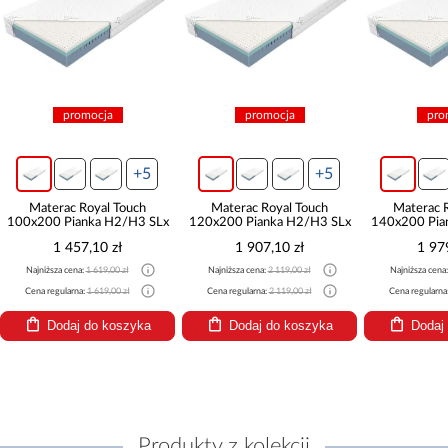
promocja
promocja
pro
+5
+5
Materac Royal Touch
Materac Royal Touch
Materac 
100x200 Pianka H2/H3 SLx
120x200 Pianka H2/H3 SLx
140x200 Pia
1 457,10 zł
1 907,10 zł
1 97
Najniższa cena:
1 619,00 zł
Najniższa cena:
2 119,00 zł
Najniższa cena
Cena regularna:
1 619,00 zł
Cena regularna:
2 119,00 zł
Cena regularna
Dodaj do koszyka
Dodaj do koszyka
Dodaj
Produkty z kolekcji