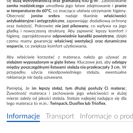
się
dużą wytrzymałością oraz gramaturą 450 g/m²
. Zastosowanie
zamka rozdzielczego
umożliwia jego łatwe zdejmowanie i
pranie
w temperaturze do 60°C
, co znacząco ułatwia utrzymanie higieny.
Obecność
jonów srebra
nadaje tkaninie
właściwości
antybakteryjne i antygrzybiczne
, zapewniając dodatkową ochronę
oraz świeżość. Pokrowiec
nie jest pikowany
, co wpływa na jego
gładką i nowoczesną strukturę. Aby zapewnić lepszy komfort i
higienę, zaprojektowano
odpowiednie kanaliki powietrzne
, dzięki
czemu mamy gwarancję
właściwej wentylacji oraz dynamiczne
wsparcie
, co zwiększa komfort użytkowania.
Aby właściwie korzystać z materaca, należy go używać ze
stelażem wyposażonym w gięte listwy
. Kluczowe jest, aby
odstępy
między poszczególnymi listwami stelaża nie przekraczały 3 cm
. W
przypadku użycia nieodpowiedniego stelaża, ewentualne
reklamacje nie będą uznawane.
Pamiętaj, że
im lepszy stelaż, tym dłużej posłuży Ci materac
.
Żywotność materaca i zachowanie jego właściwości w dużej
mierze zależy od jakości stelaża. Stelaże najlepiej nadające się dla
tego materaca to m.in.:
Twinpack, Duoflex lub Trioflex
.
Informacje
Transport
Informacje o pro