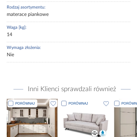
Rodzaj asortymentu:
materace piankowe
Waga [kg]:
14
Wymaga złożenia:
Nie
Inni Klienci sprawdzali również
PORÓWNAJ
PORÓWNAJ
PORÓWN