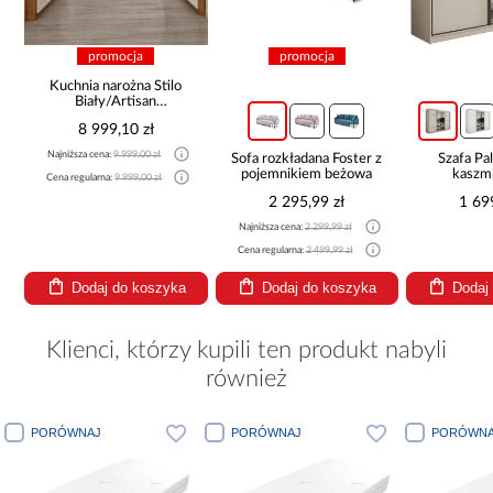
promocja
promocja
Kuchnia narożna Stilo
Biały/Artisan
265x300x180 Cm
8 999,10 zł
Najniższa cena:
9 999,00 zł
Sofa rozkładana Foster z
Szafa P
pojemnikiem beżowa
kaszmi
Cena regularna:
9 999,00 zł
2 295,99 zł
1 69
Najniższa cena:
2 299,99 zł
Cena regularna:
2 499,99 zł
Dodaj do koszyka
Dodaj do koszyka
Dodaj
Klienci, którzy kupili ten produkt nabyli
również
PORÓWNAJ
PORÓWNAJ
PORÓWNA