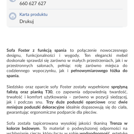
660 627 627
Karta produktu
Drukuj
Sofa Foster z funkcją spania
to połączenie nowoczesnego
designu, funkcjonalności i wygody. Ten elegancki mebel
doskonale sprawdzi się zarówno w małych przestrzeniach, jak i w
przestronnych salonach, pełniąc rolę zarówno miejsca do
codziennego wypoczynku, jak i
pełnowymiarowego łóżka do
spania
.
Siedzisko oraz oparcie sofy Foster zostały wypełnione
sprężyną
falistą oraz pianką T30
, co zapewnia odpowiednią twardość,
trwałość i komfort użytkowania – zarówno w pozycji siedzącej,
jak i podczas snu.
Trzy duże poduszki oparciowe
oraz
dwie
mniejsze poduszki dekoracyjne
idealnie dopasowują się do ciała,
gwarantując ergonomiczne podparcie dla pleców.
Sofa została tapicerowana wysokiej jakości tkaniną
Trenza w
kolorze beżowym
. To materiał o podwyższonej odporności na
wchłanianie cieczy, który łączy w sobie
wodoodporność
, estetykę