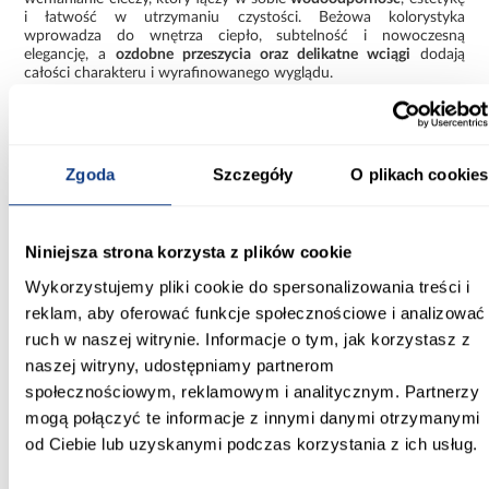
i łatwość w utrzymaniu czystości. Beżowa kolorystyka
wprowadza do wnętrza ciepło, subtelność i nowoczesną
elegancję, a
ozdobne przeszycia oraz delikatne wciągi
dodają
całości charakteru i wyrafinowanego wyglądu.
Sofa Foster z funkcją spania
to mebel, który doskonale łączy
walory estetyczne z funkcjonalnymi. To doskonały wybór dla
osób szukających rozkładanej sofy do salonu, która zapewni
wysoki komfort użytkowania i świetnie wpisze się w nowoczesne
Zgoda
Szczegóły
O plikach cookies
aranżacje wnętrz.
Główne cechy sofy Foster z funkcją spania:
Niniejsza strona korzysta z plików cookie
Nowoczesna sofa rozkładana z funkcją spania
– idealna do
Wykorzystujemy pliki cookie do spersonalizowania treści i
salonu, pokoju dziennego lub gościnnego.
reklam, aby oferować funkcje społecznościowe i analizować
System rozkładania DL
– szybkie i wygodne przekształcenie
ruch w naszej witrynie. Informacje o tym, jak korzystasz z
sofy w łóżko.
naszej witryny, udostępniamy partnerom
Powierzchnia spania: 155x200 cm
– komfortowa dla jednej
społecznościowym, reklamowym i analitycznym. Partnerzy
lub dwóch osób (tolerancja +/-5cm)
mogą połączyć te informacje z innymi danymi otrzymanymi
od Ciebie lub uzyskanymi podczas korzystania z ich usług.
Siedzisko i oparcie
z pianki T30 i sprężyn falistych –
optymalne połączenie twardości i wygody.