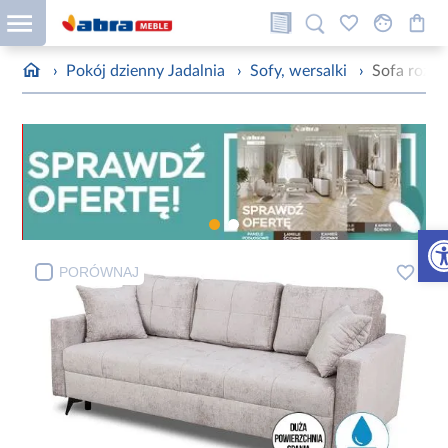
›
Pokój dzienny Jadalnia
›
Sofy, wersalki
›
Sofa rozkł
Otw
PORÓWNAJ