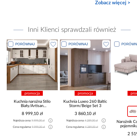
Zobacz więcej >
Inni Klienci sprawdzali również
PORÓWNAJ
PORÓWNAJ
PORÓWN
promocja
promocja
pro
Kuchnia narożna Stilo
Kuchnia Luxeo 260 Baltic
Biały/Artisan
Storm/Beige Set 3
265x300x180 Cm
8 999,10 zł
3 860,10 zł
Najniższa cena:
9 999,00 zł
Najniższa cena:
4 289,00 zł
Narożnik 
pojemnik
Cena regularna:
9 999,00 zł
Cena regularna:
4 289,00 zł
be
2 51