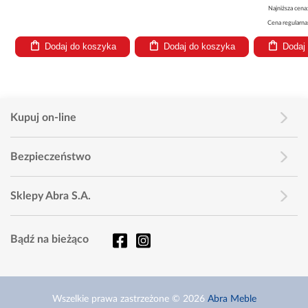
Najniższa cena
Cena regularna
Dodaj do koszyka
Dodaj do koszyka
Dodaj
Kupuj on-line
Bezpieczeństwo
Sklepy Abra S.A.
Bądź na bieżąco
Wszelkie prawa zastrzeżone © 2026
Abra Meble