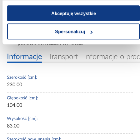
Poduszki oparciowe
– trzy duże i dwie mniejsze,
zapewniające ergonomiczne wsparcie.
Akceptuję wszystkie
Tkanina Trenza
– beżowa, trwała, wodoodporna i
przyjemna w dotyku.
Spersonalizuj
Ozdobne przeszycia i wciągi
– elegancki akcent, który
podkreśla nowoczesny styl mebla.
Informacje
Transport
Informacje o pro
Szerokość [cm]:
230.00
Głębokość [cm]:
104.00
Wysokość [cm]:
83.00
Szerokość pow. spania [cm]: