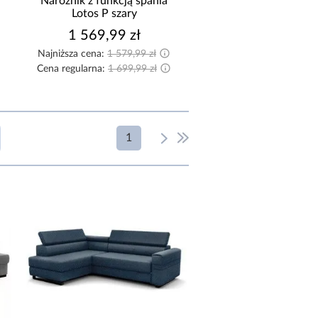
Narożnik z funkcją spania
Narożnik z funkcją s
Lotos P szary
Marco beżowy
1 569,99 zł
2 449,99 zł
Najniższa cena:
1 579,99 zł
Najniższa cena:
2 699,9
Cena regularna:
1 699,99 zł
Cena regularna:
2 699,9
1
EGULOWANY ZAGŁÓWEK
z regulowanym zagłówkiem
bez regulowanego zagłówka
EGULOWANE OPARCIE
bez regulowanego oparcia