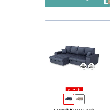
promocja
promocja