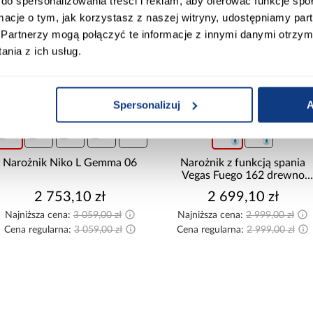
do spersonalizowania treści i reklam, aby oferować funkcje sp
ormacje o tym, jak korzystasz z naszej witryny, udostępniamy p
bez regulowanych
Partnerzy mogą połączyć te informacje z innymi danymi otrzym
podłokietników
nia z ich usług.
R
Tak
Nie
Spersonalizuj
A
promocja
promocja
+8
Narożnik Niko L Gemma 06
Narożnik z funkcją spania
Vegas Fuego 162 drewno
naturalne uniwersalny
2 753,10 zł
2 699,10 zł
Najniższa cena:
3 059,00 zł
Najniższa cena:
2 999,00 zł
Cena regularna:
3 059,00 zł
Cena regularna:
2 999,00 zł