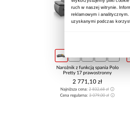
Wykorzystujemy pliki cookie 
ruch w naszej witrynie. Inf
reklamowym i analitycznym. 
uzyskanymi podczas korzysta
CZAS REALIZACJI DO
promocja
+6
Narożnik z funkcją spania Polo
Pretty 17 prawostronny
2 771,10 zł
Najniższa cena:
2 832,68 zł
Cena regularna:
3 079,00 zł