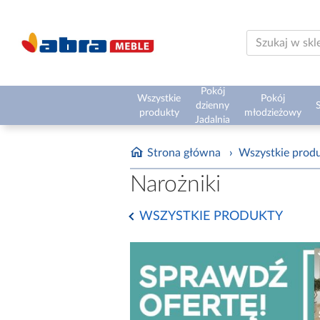
Pokój
Wszystkie
Pokój
dzienny
S
produkty
młodzieżowy
Jadalnia
Strona główna
›
Wszystkie prod
Narożniki
WSZYSTKIE PRODUKTY