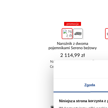
promocja
GŁĘBOKOŚĆ [CM]
Narożnik z dwoma
pojemnikami Sereno beżowy
2 114,99 zł
Najniższa cena:
2 149,99 zł
Cena regularna:
2 349,99 zł
WYSOKOŚĆ [CM]
Zgoda
Niniejsza strona korzysta z
CZAS REALIZACJI OD