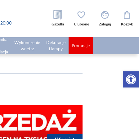
o 20:00
Gazetki
Ulubione
Zaloguj
Koszyk
nika
Wykończenie
Dekoracje
Promocje
wnętrz
i lampy
lacja
Otwórz 