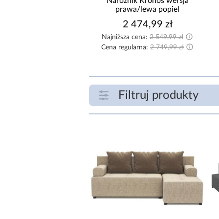
ożnik Como z dwoma
Narożnik Kronos wersja
nikami sztruks beżowy
prawa/lewa popiel
2 519,99 zł
2 474,99 zł
ższa cena:
2 599,99 zł
Najniższa cena:
2 549,99 zł
egularna:
2 799,99 zł
Cena regularna:
2 749,99 zł
Filtruj produkty
ZAKRES CENOWY
zł
SZEROKOŚĆ POW. SPANIA [