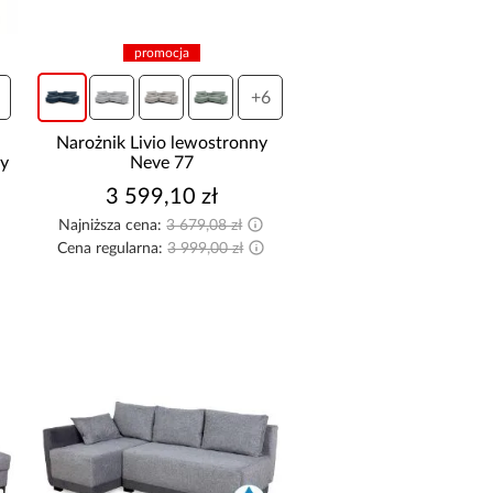
Tak
Nie
promocja
ATERIAŁ OBICIA
+6
ekoskóra
Narożnik Livio lewostronny
Skóra/ekoskóra
y
Neve 77
tkanina
3 599,10 zł
Tkanina hydrofobowa
Najniższa cena:
3 679,08 zł
Tkanina/ekoskóra
Cena regularna:
3 999,00 zł
APICEROWANE PLECY
Tak
Nie
Częściowo tapicerowane
YPEŁNIENIE OPARCIA
Inne