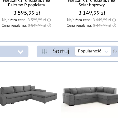
Narożnik z funkcją spania
Narożnik z funkcją spania
Palermo P popielaty
Solar brązowy
3 595,99 zł
3 149,99 zł
Najniższa cena:
3 599,99 zł
Najniższa cena:
3 449,99 zł
Cena regularna:
3 849,99 zł
Cena regularna:
3 449,99 zł
Sortuj
Popularność
KOLOR
R
antracyt
beżowy
zł
beżowy/szary
R
biały
biały/czarny
CM]