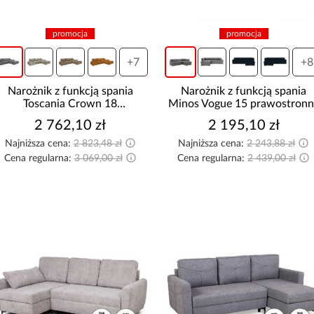
Pokaż więcej
FUNKCJA SPANIA
promocja
promocja
M
Z funkcją spania
+7
+8
Bez funkcji spania
]
Narożnik z funkcją spania
Narożnik z funkcją spania
Toscania Crown 18
Minos Vogue 15 prawostronn
AUTOMAT UŁATWIAJĄCY
uniwersalny
ROZKŁADANIE
2 762,10 zł
2 195,10 zł
Najniższa cena:
2 823,48 zł
Najniższa cena:
2 243,88 zł
z automatem
Cena regularna:
3 069,00 zł
Cena regularna:
2 439,00 zł
bez automatu
T
]
SPOSÓB ROZKŁADANIA
automat DL
Delfin
DL
W
Nierozkładany
Puma