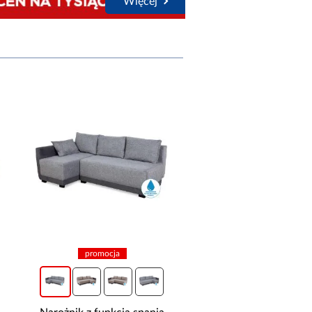
Więcej
promocja
promocja