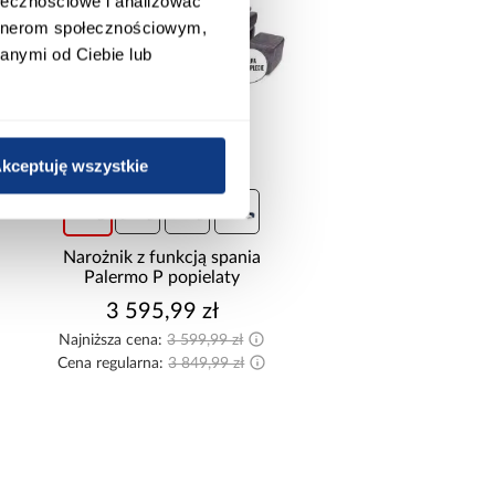
ołecznościowe i analizować
Lewostronna
artnerom społecznościowym,
Uniwersalna
anymi od Ciebie lub
OZMIAR NAROŻNIKA
bardzo duży narożnik
duży narożnik
kceptuję wszystkie
promocja
średni narożnik
mały narożnik
Narożnik z funkcją spania
Palermo P popielaty
3 595,99 zł
Najniższa cena:
3 599,99 zł
Cena regularna:
3 849,99 zł