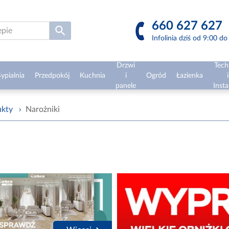
660 627 627
Infolinia dziś od 9:00 d
Drzwi
Tech
ypialnia
Przedpokój
Kuchnia
i
Ogród
Łazienka
i
panele
Insta
ukty
›
Narożniki