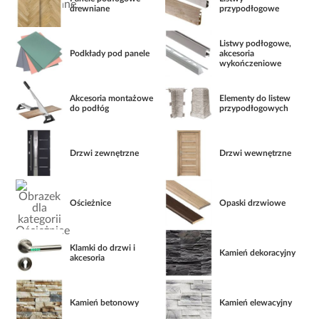
drewniane
przypodłogowe
Listwy podłogowe,
Podkłady pod panele
akcesoria
wykończeniowe
Akcesoria montażowe
Elementy do listew
do podłóg
przypodłogowych
Drzwi zewnętrzne
Drzwi wewnętrzne
Ościeżnice
Opaski drzwiowe
Klamki do drzwi i
Kamień dekoracyjny
akcesoria
Kamień betonowy
Kamień elewacyjny