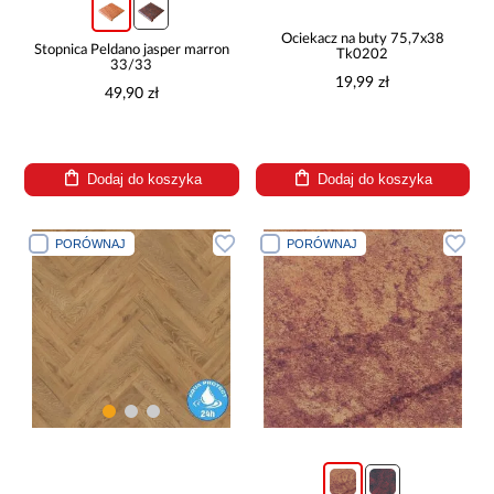
Ociekacz na buty 75,7x38
Stopnica Peldano jasper marron
Tk0202
33/33
19,99 zł
49,90 zł
Dodaj do koszyka
Dodaj do koszyka
PORÓWNAJ
PORÓWNAJ