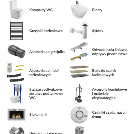
Kompakty WC
Bidety
Grzejniki łazienkowe
Syfony
Odwodnienia liniowe,
Akcesoria do grzejnika
odpływy prysznicowe
Akcesoria do mebli
Blaty do szafek
łazienkowych
łazienkowych
Stelaże podtynkowe,
Akcesoria kominkowe
zestawy podtynkowe
i materiały
WC
eksploatacyjne
Czujniki czadu, gazu i
Biokominki
dymu
Dystrybucja gorącego