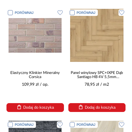
PORÓWNAJ
PORÓWNAJ
Elastyczny Klinkier Mineralny
Panel winylowy SPC+IXPE Dąb
Corsica
Santiago HB 4V 5,5mm
0,55mm
109,99 zł / op.
78,95 zł / m2
Dodaj do koszyka
Dodaj do koszyka
PORÓWNAJ
PORÓWNAJ