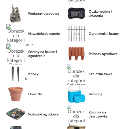
Oczka wodne i
Fontanny ogrodowe
akcesoria
Nawadnianie ogrodu
Ogrodzenia i bramy
Osłony na balkon i
Palisady ogrodowe
ogrodzenie
Kotwy
Sztuczna trawa
Doniczki
Kemping
Zbiornik na
Poduszki ogrodowe
deszczówkę