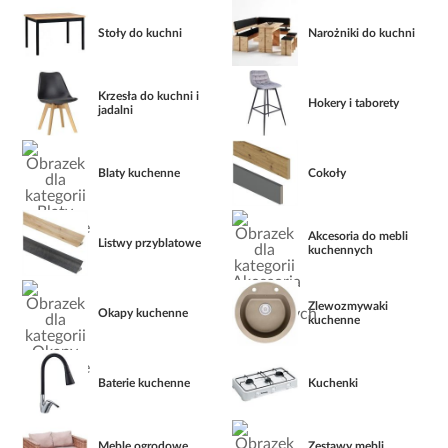
Stoły do kuchni
Narożniki do kuchni
Krzesła do kuchni i
Hokery i taborety
jadalni
Blaty kuchenne
Cokoły
Akcesoria do mebli
Listwy przyblatowe
kuchennych
Zlewozmywaki
Okapy kuchenne
kuchenne
Baterie kuchenne
Kuchenki
Meble ogrodowe
Zestawy mebli