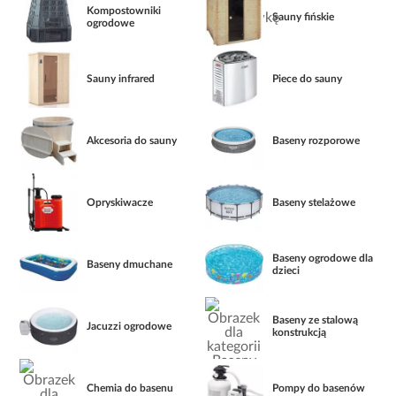
Kompostowniki
Sauny fińskie
ogrodowe
Sauny infrared
Piece do sauny
Akcesoria do sauny
Baseny rozporowe
Opryskiwacze
Baseny stelażowe
Baseny ogrodowe dla
Baseny dmuchane
dzieci
Baseny ze stalową
Jacuzzi ogrodowe
konstrukcją
Chemia do basenu
Pompy do basenów