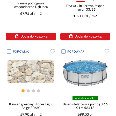
Panele podłogowe
Płytka klinkierowa Jasper
wodoodporne Dąb Inca
marron 33/33
Carpenter 8mm AC5
67,95 zł / m2
Herringbone K476
139,00 zł / m2
Dodaj do koszyka
Dodaj do koszyka
PORÓWNAJ
PORÓWNAJ
wysyłka w 24h
Kamień gresowy Stones Light
Basen stelażowy z pompą 3,66
Beige 30/60
X 1m 56418
59,90 zł / m2
699,00 zł