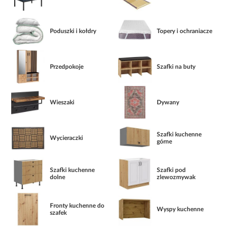
Poduszki i kołdry
Topery i ochraniacze
Przedpokoje
Szafki na buty
Wieszaki
Dywany
Szafki kuchenne
Wycieraczki
górne
Szafki kuchenne
Szafki pod
dolne
zlewozmywak
Fronty kuchenne do
Wyspy kuchenne
szafek