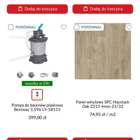
Dodaj do koszyka
Dodaj do koszyka
PORÓWNAJ
PORÓWNAJ
wysyłka w 24h
Panel winylowy SPC Haystack
Pompa do basenów piaskowa
Oak Z215 4mm 23/32
Bestway 3,596 l/h 58515
74,95 zł / m2
399,00 zł