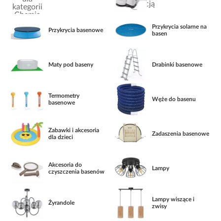
Przykrycia solarne na
Przykrycia basenowe
basen
Maty pod baseny
Drabinki basenowe
Termometry
Węże do basenu
basenowe
Zabawki i akcesoria
Zadaszenia basenowe
dla dzieci
Akcesoria do
Lampy
czyszczenia basenów
Lampy wiszące i
Żyrandole
zwisy