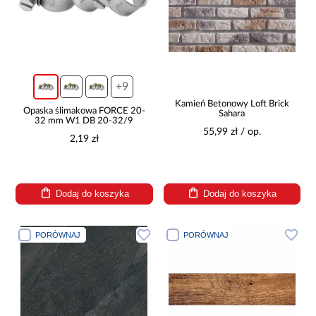
+9
Kamień Betonowy Loft Brick
Opaska ślimakowa FORCE 20-
Sahara
32 mm W1 DB 20-32/9
55,99 zł / op.
2,19 zł
Dodaj do koszyka
Dodaj do koszyka
PORÓWNAJ
PORÓWNAJ