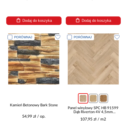
Dodaj do koszyka
Dodaj do koszyka
PORÓWNAJ
PORÓWNAJ
Kamień Betonowy Bark Stone
Panel winylowy SPC HB 91599
Dąb Riverton 4V 4,5mm
0,55mm
54,99 zł / op.
107,95 zł / m2