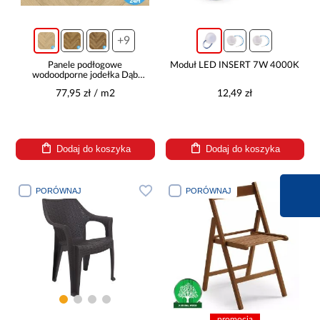
+9
Panele podłogowe
Moduł LED INSERT 7W 4000K
wodoodporne jodełka Dąb
Segura 8mm AC5 Herringbone
77,95 zł / m2
12,49 zł
WR 66882
Dodaj do koszyka
Dodaj do koszyka
660 627 627
PORÓWNAJ
PORÓWNAJ
Infolinia dziś od 9:00 
promocja