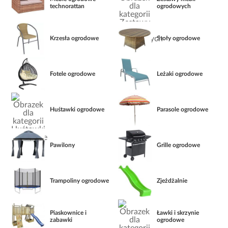
technorattan
ogrodowych
Krzesła ogrodowe
Stoły ogrodowe
Fotele ogrodowe
Leżaki ogrodowe
Huśtawki ogrodowe
Parasole ogrodowe
Pawilony
Grille ogrodowe
Trampoliny ogrodowe
Zjeżdżalnie
Piaskownice i
Ławki i skrzynie
zabawki
ogrodowe