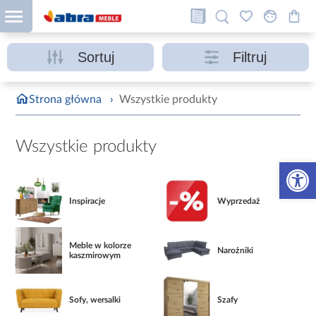
Sortuj
Filtruj
Strona główna
›
Wszystkie produkty
Wszystkie produkty
Otwórz 
Inspiracje
Wyprzedaż
Meble w kolorze
Narożniki
kaszmirowym
Sofy, wersalki
Szafy