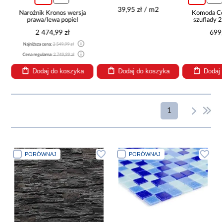
3889
39,95 zł / m2
Narożnik Kronos wersja
Komoda C
prawa/lewa popiel
szuflady 2
2 474,99 zł
699
Najniższa cena:
2 549,99 zł
Cena regularna:
2 749,99 zł
Dodaj do koszyka
Dodaj do koszyka
Dodaj
1
PORÓWNAJ
PORÓWNAJ