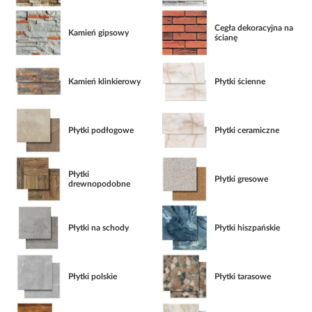
Cegła dekoracyjna na
Kamień gipsowy
ścianę
Kamień klinkierowy
Płytki ścienne
Płytki podłogowe
Płytki ceramiczne
Płytki
Płytki gresowe
drewnopodobne
Płytki na schody
Płytki hiszpańskie
Płytki polskie
Płytki tarasowe