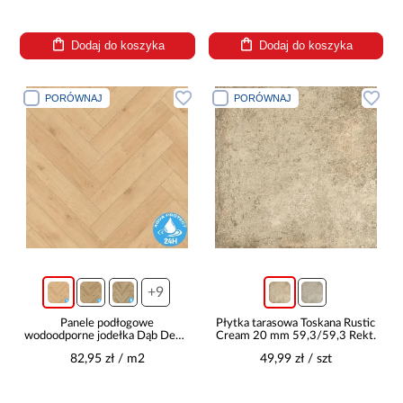
Dodaj do koszyka
Dodaj do koszyka
PORÓWNAJ
PORÓWNAJ
+9
Panele podłogowe
Płytka tarasowa Toskana Rustic
wodoodporne jodełka Dąb Denia
Cream 20 mm 59,3/59,3 Rekt.
8mm AC5 Herringbone WR
82,95 zł / m2
49,99 zł / szt
64111