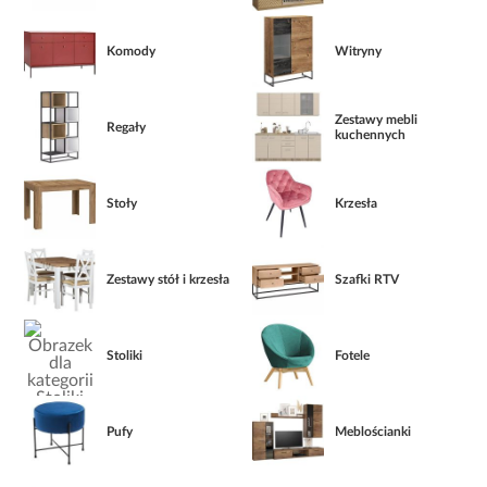
Komody
Witryny
Zestawy mebli
Regały
kuchennych
Stoły
Krzesła
Zestawy stół i krzesła
Szafki RTV
Stoliki
Fotele
Pufy
Meblościanki