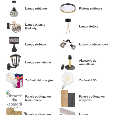
Lampy sufitowe
Plafony sufitowe
Lampy ścienne
Lampy stojące
(kinkiety)
Lampy stołowe
Listwy oświetleniowe
Akcesoria do
Lampy zewnętrzne
oświetlenia
Żarówki dekoracyjne
Żarówki LED
Panele podłogowe
Panele podłogowe
laminowane
winylowe
Panele podłogowe
Listwy