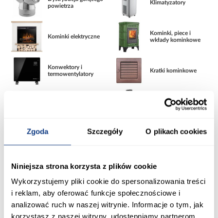
Klimatyzatory
powietrza
Kominki, piece i
Kominki elektryczne
wkłady kominkowe
Konwektory i
Kratki kominkowe
termowentylatory
Materiały opałowe
Ogrzewacze tarasowe
Zgoda
Szczegóły
O plikach cookies
Zawory do wody i
Przyłącza kominowe
gazu
Niniejsza strona korzysta z plików cookie
Zawory
Wężyki do baterii i
termostatyczne i
gazu
głowice
Wykorzystujemy pliki cookie do spersonalizowania treści
i reklam, aby oferować funkcje społecznościowe i
analizować ruch w naszej witrynie. Informacje o tym, jak
Regały garażowe i
Podgrzewacze wody
magazynowe
korzystasz z naszej witryny, udostępniamy partnerom