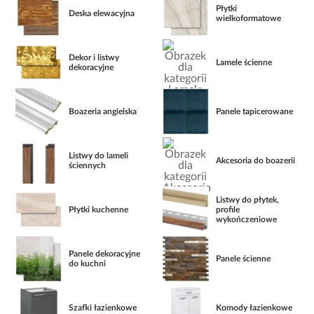
Płytki
Deska elewacyjna
wielkoformatowe
Dekor i listwy
Lamele ścienne
dekoracyjne
Boazeria angielska
Panele tapicerowane
Listwy do lameli
Akcesoria do boazerii
ściennych
Listwy do płytek,
Płytki kuchenne
profile
wykończeniowe
Panele dekoracyjne
Panele ścienne
do kuchni
Szafki łazienkowe
Komody łazienkowe