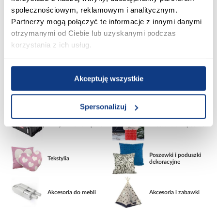
społecznościowym, reklamowym i analitycznym.
Pakowanie i
Partnerzy mogą połączyć te informacje z innymi danymi
Maty grzewcze
przeprowadzki
otrzymanymi od Ciebie lub uzyskanymi podczas
korzystania z ich usług.
Regulatory
Zestawy ogrzewania
temperatury
podłogowego
Akceptuję wszystkie
Grzejniki i kaloryfery
Drabiny
Spersonalizuj
Skrzynki na narzędzia
Akcesoria Świąteczne
Poszewki i poduszki
Tekstylia
dekoracyjne
Akcesoria do mebli
Akcesoria i zabawki