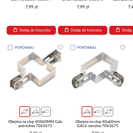
7,99 zł
7,99 zł
7,
Dodaj do koszyka
Dodaj do koszyka
Dodaj
PORÓWNAJ
PORÓWNAJ
Obejma na słup 40X60MM Galv
Obejma na słup 40x60mm
pośrednia 7063673
GALV narożna 7063675