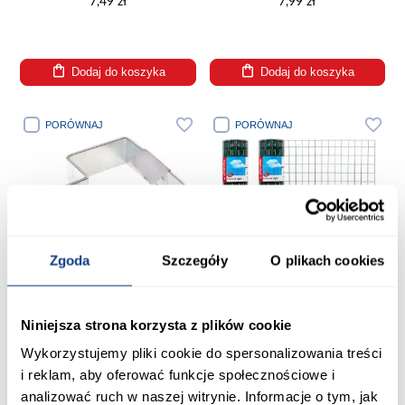
7,49 zł
7,99 zł
Dodaj do koszyka
Dodaj do koszyka
PORÓWNAJ
PORÓWNAJ
Zgoda
Szczegóły
O plikach cookies
Niniejsza strona korzysta z plików cookie
Siatka zgrzewna Pantanet light
Wykorzystujemy pliki cookie do spersonalizowania treści
Obejma na słup 40X60MM Galv
6073 60cm 10m 7061254
końcowa 7063674
i reklam, aby oferować funkcje społecznościowe i
109,99 zł
7,99 zł
analizować ruch w naszej witrynie. Informacje o tym, jak