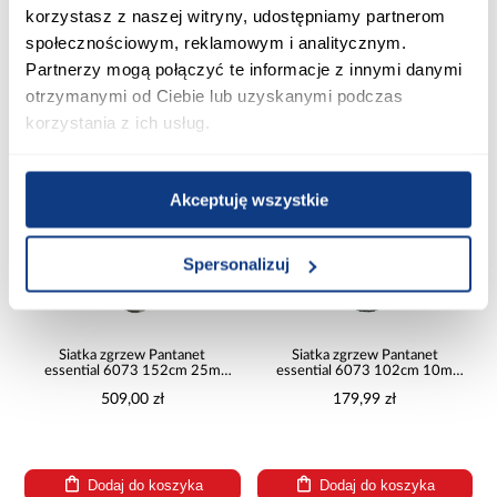
korzystasz z naszej witryny, udostępniamy partnerom
społecznościowym, reklamowym i analitycznym.
Dodaj do koszyka
Dodaj do koszyka
Partnerzy mogą połączyć te informacje z innymi danymi
otrzymanymi od Ciebie lub uzyskanymi podczas
korzystania z ich usług.
PORÓWNAJ
PORÓWNAJ
Akceptuję wszystkie
Spersonalizuj
Siatka zgrzew Pantanet
Siatka zgrzew Pantanet
essential 6073 152cm 25m
essential 6073 102cm 10m
7061299
7061309
509,00 zł
179,99 zł
Dodaj do koszyka
Dodaj do koszyka