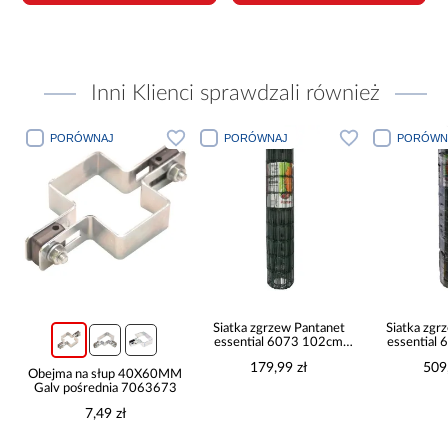
Inni Klienci sprawdzali również
PORÓWNAJ
PORÓWNAJ
PORÓWN
Siatka zgrzew Pantanet
Siatka zgr
essential 6073 102cm
essential
10m 7061309
25m 7
179,99 zł
509
mm
Obejma na słup 40X60MM
5
Galv pośrednia 7063673
7,49 zł