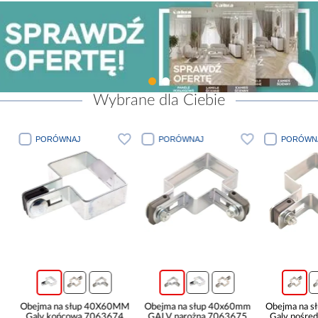
Wybrane dla Ciebie
PORÓWNAJ
PORÓWNAJ
PORÓWN
t
Obejma na słup 40X60MM
Obejma na słup 40x60mm
Obejma na 
Galv końcowa 7063674
GALV narożna 7063675
Galv pośre