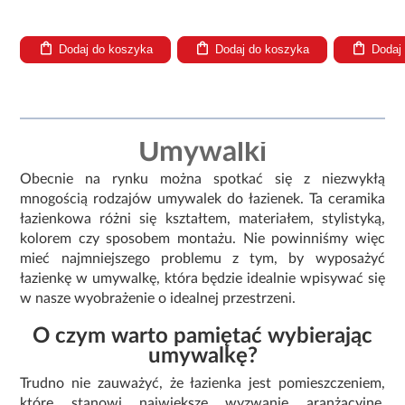
a
Dodaj do koszyka
Dodaj do koszyka
Doda
Umywalki
Obecnie na rynku można spotkać się z niezwykłą
mnogością rodzajów umywalek do łazienek. Ta ceramika
łazienkowa różni się kształtem, materiałem, stylistyką,
kolorem czy sposobem montażu. Nie powinniśmy więc
mieć najmniejszego problemu z tym, by wyposażyć
łazienkę w umywalkę, która będzie idealnie wpisywać się
w nasze wyobrażenie o idealnej przestrzeni.
O czym warto pamiętać wybierając
umywalkę?
Trudno nie zauważyć, że łazienka jest pomieszczeniem,
które stanowi największe wyzwanie aranżacyjne.