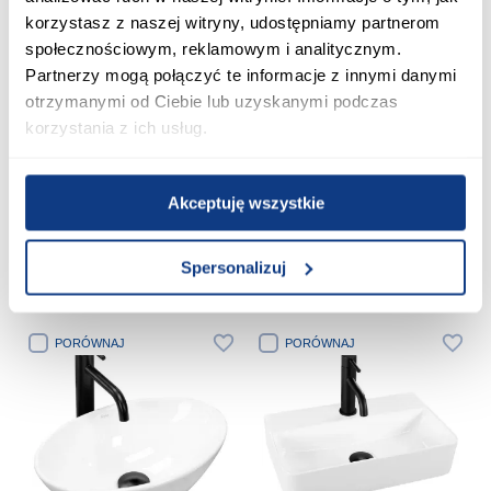
korzystasz z naszej witryny, udostępniamy partnerom
społecznościowym, reklamowym i analitycznym.
Partnerzy mogą połączyć te informacje z innymi danymi
otrzymanymi od Ciebie lub uzyskanymi podczas
+8
+8
korzystania z ich usług.
Umywalka nablatowa Royal Gold
Umywalka nablatowa Royal
Black Matt
489,00 zł
459,00 zł
Akceptuję wszystkie
Spersonalizuj
Dodaj do koszyka
Dodaj do koszyka
PORÓWNAJ
PORÓWNAJ