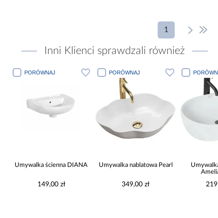
1
Inni Klienci sprawdzali również
PORÓWNAJ
PORÓWNAJ
PORÓW
NA
Umywalka nablatowa Pearl
Umywalka nablatowa
Amelia White
349,00 zł
219,00 zł
Umywalka n
La
419