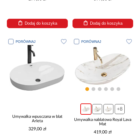
Dodaj do koszyka
Dodaj do koszyka
PORÓWNAJ
PORÓWNAJ
+8
Umywalka wpusczana w blat
Umywalka nablatowa Royal Lava
Arleta
Mat
329,00 zł
419,00 zł