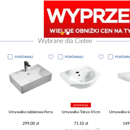
Wybrane dla Ciebie
PORÓWNAJ
PORÓWNAJ
PORÓWN
promocja
m
Umywalka nablatowa Ferra
Umywalka Tokyo 45cm
Umywalka ś
299,00 zł
71,10 zł
149