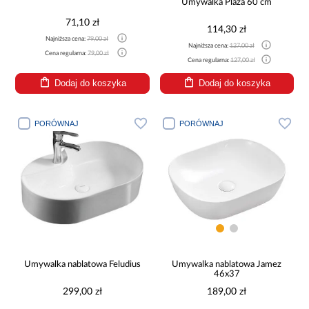
Umywalka Plaza 60 cm
71,10 zł
114,30 zł
Najniższa cena:
79,00 zł
Najniższa cena:
127,00 zł
Cena regularna:
79,00 zł
Cena regularna:
127,00 zł
Dodaj do koszyka
Dodaj do koszyka
PORÓWNAJ
PORÓWNAJ
Umywalka nablatowa Feludius
Umywalka nablatowa Jamez
46x37
299,00 zł
189,00 zł