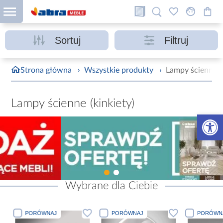
Sortuj
Filtruj
Strona główna
›
Wszystkie produkty
›
Lampy ścienne (k
Lampy ścienne (kinkiety)
Otwórz 
Wybrane dla Ciebie
PORÓWNAJ
PORÓWNAJ
PORÓWN