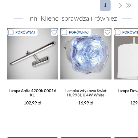
1
Inni Klienci sprawdzali również
PORÓWNAJ
PORÓWNAJ
PORÓWN
Lampa Anita 4200k 00016
Lampka wtykowa Kwiat
Lampa Dev
K1
HL993L 0,4W White
102,99 zł
16,99 zł
129