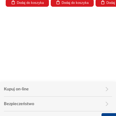
Dodaj do koszyka
Dodaj do koszyka
Dodaj
Kupuj on-line
Bezpieczeństwo