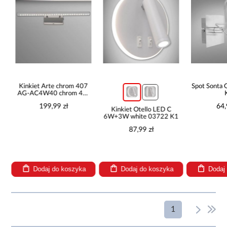
Kinkiet Arte chrom 407
Spot Sont
AG-AC4W40 chrom 4W
K1
199,99 zł
64,
W
Kinkiet Otello LED C
6W+3W white 03722 K1
87,99 zł
Dodaj do koszyka
Dodaj do koszyka
Dodaj
1