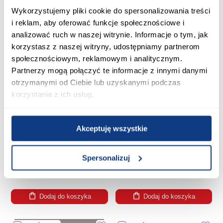
Dodaj do koszyka
Dodaj do koszyka
Wykorzystujemy pliki cookie do spersonalizowania treści
i reklam, aby oferować funkcje społecznościowe i
analizować ruch w naszej witrynie. Informacje o tym, jak
PORÓWNAJ
PORÓWNAJ
korzystasz z naszej witryny, udostępniamy partnerom
społecznościowym, reklamowym i analitycznym.
Partnerzy mogą połączyć te informacje z innymi danymi
otrzymanymi od Ciebie lub uzyskanymi podczas
korzystania z ich usług.
Akceptuję wszystkie
Kinkiet Logan 6096 K1
Kinkiet Hubertus 54308-1 K1
Spersonalizuj
46,99 zł
69,99 zł
Dodaj do koszyka
Dodaj do koszyka