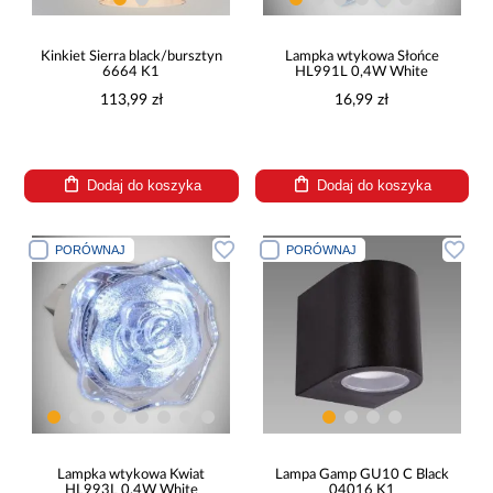
Kinkiet Sierra black/bursztyn
Lampka wtykowa Słońce
6664 K1
HL991L 0,4W White
113,99 zł
16,99 zł
Dodaj do koszyka
Dodaj do koszyka
PORÓWNAJ
PORÓWNAJ
Lampka wtykowa Kwiat
Lampa Gamp GU10 C Black
HL993L 0,4W White
04016 K1