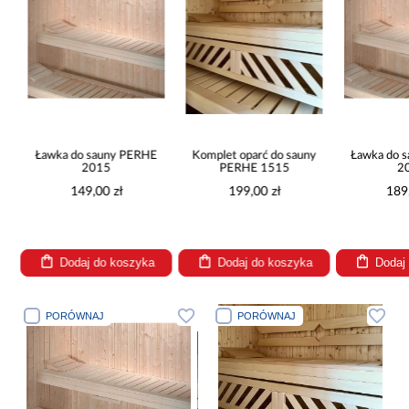
Ławka do sauny PERHE
Komplet oparć do sauny
Ławka do 
20
2015
PERHE 1515
2
149,00 zł
199,00 zł
189
Dodaj do koszyka
Dodaj do koszyka
Dodaj
PORÓWNAJ
PORÓWNAJ