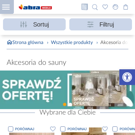
Sortuj
Filtruj
Strona główna
›
Wszystkie produkty
›
Akcesoria do sa
Akcesoria do sauny
Otwórz 
Wybrane dla Ciebie
PORÓWNAJ
PORÓWNAJ
PORÓWN