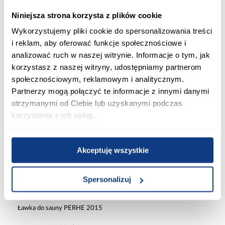
Niniejsza strona korzysta z plików cookie
Komplet oparć do sauny PERHE
Ławka do sauny PERHE 2018
1515
Wykorzystujemy pliki cookie do spersonalizowania treści
199,00 zł
189,00 zł
i reklam, aby oferować funkcje społecznościowe i
analizować ruch w naszej witrynie. Informacje o tym, jak
korzystasz z naszej witryny, udostępniamy partnerom
Dodaj do koszyka
Dodaj do koszyka
społecznościowym, reklamowym i analitycznym.
Partnerzy mogą połączyć te informacje z innymi danymi
otrzymanymi od Ciebie lub uzyskanymi podczas
PORÓWNAJ
korzystania z ich usług.
Akceptuję wszystkie
Spersonalizuj
Ławka do sauny PERHE 2015