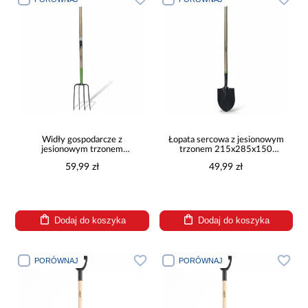
Widły gospodarcze z
Łopata sercowa z jesionowym
jesionowym trzonem
trzonem 215x285x150
22x32x150 GM72313
GM74334
59,99 zł
49,99 zł
Dodaj do koszyka
Dodaj do koszyka
PORÓWNAJ
PORÓWNAJ