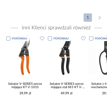
1
Inni Klienci sprawdzali również
PORÓWNAJ
PORÓWNAJ
PORÓWN
y
Sekator V-SERIES ostrze
Sekator V-SERIES ostrze
Sekator z 
mijające KT V-1033
mijające stal SK5 KT V-
mechanizm
1035
ostrze k
39,99 zł
49,99 zł
39,