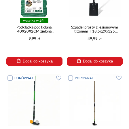
wysyłka w 24h
Podkładka pod kolana,
Szpadel prosty z jesionowym
40X20X2CM zielona
trzonem T 18,5x29x125
POD150GR
GM74338T
9,99 zł
49,99 zł
Dodaj do koszyka
Dodaj do koszyka
PORÓWNAJ
PORÓWNAJ