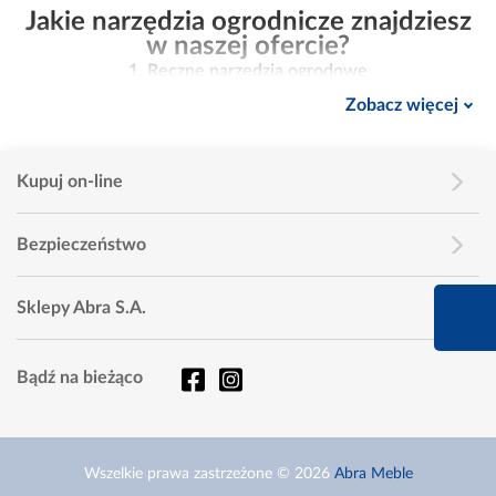
Jakie narzędzia ogrodnicze znajdziesz
w naszej ofercie?
1.
Ręczne narzędzia ogrodowe
Do podstawowych i precyzyjnych prac w ogrodzie,
Zobacz więcej
takich jak sadzenie, pielenie, spulchnianie ziemi czy
przesadzanie roślin. Wśród nich znajdziesz:
Kupuj on-line
pazurki i grabki ręczne,
Bezpieczeństwo
motyczki,
łopatki,
660 627 627
Sklepy Abra S.A.
Infolinia dziś od 9:00 
sadzarki i pikowniki.
Bądź na bieżąco
2.
Narzędzia do przycinania i cięcia roślin
Przeznaczone do formowania krzewów, cięcia gałęzi,
żywopłotów i trawy:
Wszelkie prawa zastrzeżone © 2026
Abra Meble
sekatory ogrodowe – jednoręczne i dwuręczne,