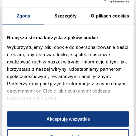
metalowym trzonem
trzonem 22x30x125 GM21805
18x28x125 GM21806
49,99 zł
49,99 zł
Zgoda
Szczegóły
O plikach cookies
Dodaj do koszyka
Dodaj do koszyka
Niniejsza strona korzysta z plików cookie
Wykorzystujemy pliki cookie do spersonalizowania treści
PORÓWNAJ
PORÓWNAJ
i reklam, aby oferować funkcje społecznościowe i
analizować ruch w naszej witrynie. Informacje o tym, jak
korzystasz z naszej witryny, udostępniamy partnerom
społecznościowym, reklamowym i analitycznym.
Partnerzy mogą połączyć te informacje z innymi danymi
otrzymanymi od Ciebie lub uzyskanymi podczas
korzystania z ich usług.
Łopata do piasku z trzonem
Szpadel ostry z metalowym
Akceptuję wszystkie
24,3x26,5x125 cm GM21804
trzonem 19,5x28x125 cm
GM21802
44,99 zł
44,99 zł