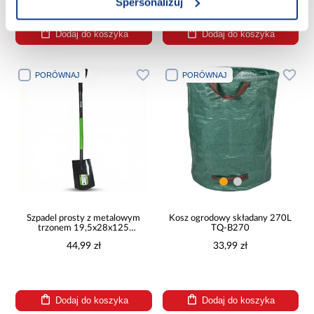
Spersonalizuj
Dodaj do koszyka
Dodaj do koszyka
PORÓWNAJ
PORÓWNAJ
Szpadel prosty z metalowym
Kosz ogrodowy składany 270L
trzonem 19,5x28x125
TQ-B270
GM21801
44,99 zł
33,99 zł
Dodaj do koszyka
Dodaj do koszyka