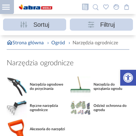
Sortuj
Filtruj
Strona główna
›
Ogród
›
Narzędzia ogrodnicze
Narzędzia ogrodnicze
Otwórz 
Narzędzia ogrodowe
Narzędzia do
do przycinania
sprzątania ogrodu
Ręczne narzędzia
Odzież ochronna do
ogrodnicze
ogrodu
Akcesoria do narzędzi