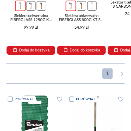
y
Sekator tra
8 CARBON
RG
24,
Siekiera uniwersalna
Siekiera uniwersalna
FIBERGLASS 1250G KT
FIBERGLASS 800G KT SF-
SF-1125
1080
99,99 zł
54,99 zł
Dodaj do koszyka
Dodaj do koszyka
Dodaj
1
PORÓWNAJ
PORÓWNAJ