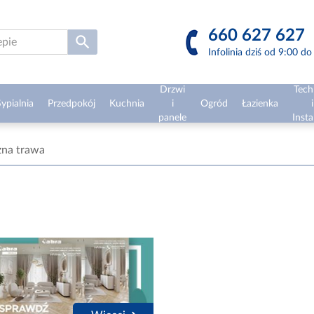
660 627 627
Infolinia dziś od 9:00 d
Drzwi
Tech
ypialnia
Przedpokój
Kuchnia
i
Ogród
Łazienka
i
panele
Insta
zna trawa