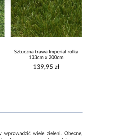
rolka
Sztuczna trawa Plaza rolka
Sztuczna trawa M
133cm x 300cm
133cm x 2
119,99 zł
64,99 
y wprowadzić wiele zieleni. Obecne,