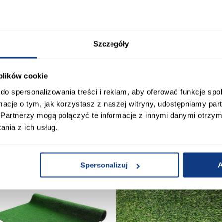
Sztuczna trawa Plaza rolka
Sztuczna trawa Imperial rolk
133cm x 300cm
133cm x 200cm
119,99 zł
139,95 zł
Szczegóły
 plików cookie
do spersonalizowania treści i reklam, aby oferować funkcje sp
ormacje o tym, jak korzystasz z naszej witryny, udostępniamy p
Partnerzy mogą połączyć te informacje z innymi danymi otrzym
nia z ich usług.
 Klienci sprawdzali ró
Spersonalizuj
A