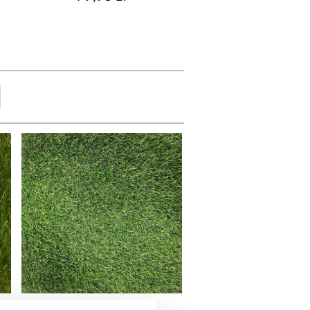
YSOKOŚĆ CAŁKOWITA
MM)
10
18
27
38
YSOKOŚĆ WŁOSA (MM)
10