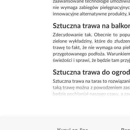
zaawansowane technologie umożliwiają 
nie wymaga zabiegów pielęgnacyjnych 
innowacyjne alternatywne produkty, k
Sztuczna trawa na balkon
Zdecydowanie tak. Obecnie to popula
zielone wykładziny, które do złudze
trawę to fakt, że nie wymaga ona piel
przygotowanego podłoża. Warunkiem j
świeżości i sprawi, że będzie tam przy
Sztuczna trawa do ogrod
Sztuczna trawa na taras to rozwiązani
taką trawę można z powodzeniem zasto
będzie pochłaniał naszego czasu, a za
By stworzyć w pełni funkcjonalny og
ogrodowe
,
baseny
,
huśtawki
,
trampol