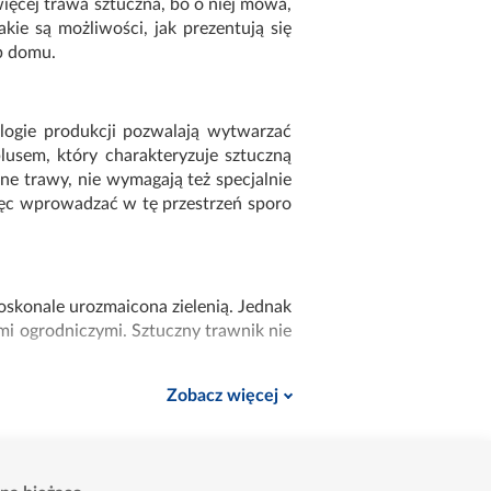
więcej trawa sztuczna, bo o niej mowa,
kie są możliwości, jak prezentują się
b domu.
ologie produkcji pozwalają wytwarzać
lusem, który charakteryzuje sztuczną
zne trawy, nie wymagają też specjalnie
ięc wprowadzać w tę przestrzeń sporo
doskonale urozmaicona zielenią. Jednak
mi ogrodniczymi. Sztuczny trawnik nie
Zobacz więcej
ami do ogrodu. Oferujemy także
leżaki