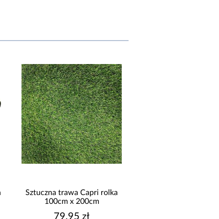
a
Sztuczna trawa Capri rolka
Sztuczna trawa Imperia
100cm x 200cm
133cm x 200c
79,95 zł
139,95 zł