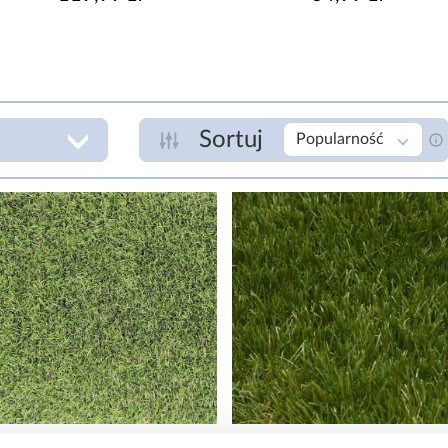
Sortuj
Popularność
SZEROKOŚĆ [M]
W
(
1
1,33
zł
WYMIARY (CM)
100x200
133x200
W
133x300