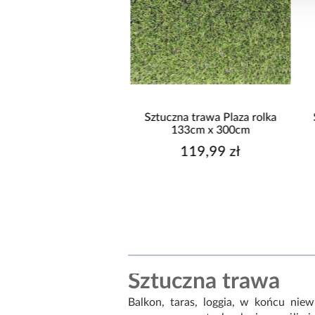
tuczna trawa Plaza rolka
Sztuczna trawa Madera rolka
133cm x 300cm
133cm x 200cm
119,99 zł
64,99 zł
Sztuczna trawa
Balkon, taras, loggia, w końcu nie