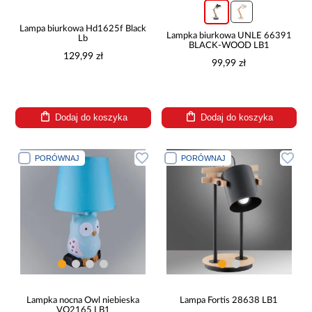
Lampa biurkowa Hd1625f Black
Lampka biurkowa UNLE 66391
Lb
BLACK-WOOD LB1
129,99 zł
99,99 zł
Dodaj do koszyka
Dodaj do koszyka
PORÓWNAJ
PORÓWNAJ
Lampka nocna Owl niebieska
Lampa Fortis 28638 LB1
VO2165 LB1