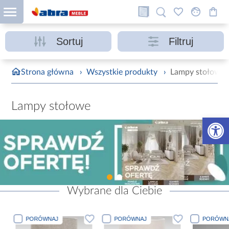
Sortuj
Filtruj
Strona główna
›
Wszystkie produkty
›
Lampy stołowe
Lampy stołowe
Otwórz 
Wybrane dla Ciebie
PORÓWNAJ
PORÓWNAJ
PORÓWN