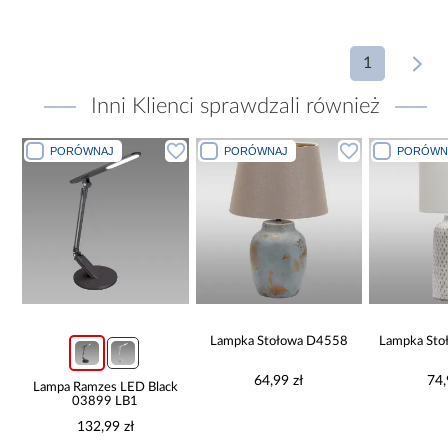
1
Inni Klienci sprawdzali również
PORÓWNAJ
PORÓWNAJ
PORÓWN
Lampka Stołowa D4558
Lampka St
64,99 zł
74,
Lampa Ramzes LED Black
03899 LB1
132,99 zł