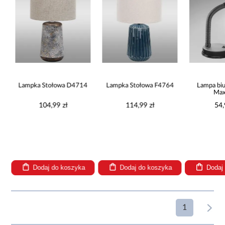
L
Lampka Stołowa D4714
Lampka Stołowa F4764
Lampa bi
Ma
104,99 zł
114,99 zł
54,
Dodaj do koszyka
Dodaj do koszyka
Dodaj
1