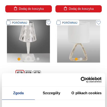
Dodaj do koszyka
Dodaj do koszyka
PORÓWNAJ
PORÓWNAJ
Lampka Stołowa D4416
Lampa stołowa Cristal Diamond
LB1
54,99 zł
49,99 zł
Zgoda
Szczegóły
O plikach cookies