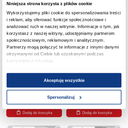
Niniejsza strona korzysta z plików cookie
Dodaj do koszyka
Dodaj do koszyka
Wykorzystujemy pliki cookie do spersonalizowania treści
i reklam, aby oferować funkcje społecznościowe i
PORÓWNAJ
PORÓWNAJ
analizować ruch w naszej witrynie. Informacje o tym, jak
korzystasz z naszej witryny, udostępniamy partnerom
społecznościowym, reklamowym i analitycznym.
Partnerzy mogą połączyć te informacje z innymi danymi
otrzymanymi od Ciebie lub uzyskanymi podczas
korzystania z ich usług.
Lampka Stołowa D4208L
Lampka Stołowa D9001
Akceptuję wszystkie
74,99 zł
69,99 zł
Spersonalizuj
Dodaj do koszyka
Dodaj do koszyka