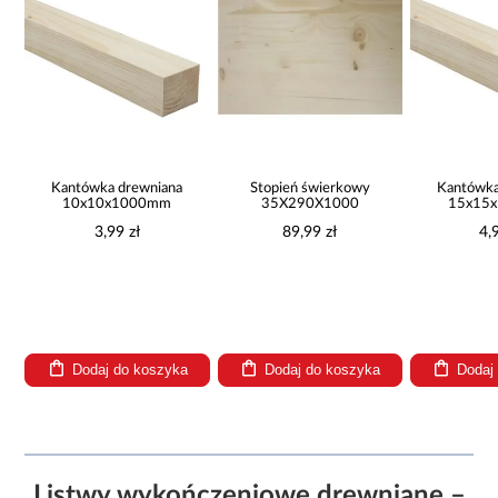
Kantówka drewniana
Stopień świerkowy
Kantówka
10x10x1000mm
35X290X1000
15x15
3,99 zł
89,99 zł
4,
Dodaj do koszyka
Dodaj do koszyka
Dodaj
Listwy wykończeniowe drewniane –