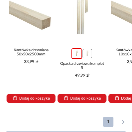
Kantówka drewniana
Kantówka
50x50x2500mm
10x10
33,99 zł
3,
Opaska drzwiowa komplet
5
49,99 zł
Dodaj do koszyka
Dodaj do koszyka
Dodaj
1