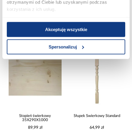
otrzymanymi od Ciebie lub uzyskanymi podczas
Sztacheta prosta frezowana
Sztacheta Frezowana 1000mm
1000mm
korzystania z ich usług.
9,99 zł
9,99 zł
Akceptuję wszystkie
Dodaj do koszyka
Dodaj do koszyka
Spersonalizuj
PORÓWNAJ
PORÓWNAJ
Stopień świerkowy
Słupek Świerkowy Standard
35X290X1000
89,99 zł
64,99 zł