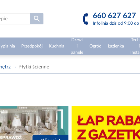
660 627 627
Infolinia dziś od 9:00 d
Drzwi
Tech
ypialnia
Przedpokój
Kuchnia
i
Ogród
Łazienka
i
panele
Insta
nętrz
›
Płytki ścienne