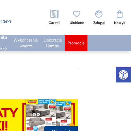
o 20:00
Gazetki
Ulubione
Zaloguj
Koszyk
nika
Wykończenie
Dekoracje
Promocje
wnętrz
i lampy
lacja
Otwórz 