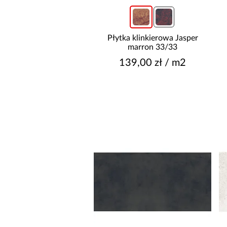
DŁUGOŚĆ [CM]
Płytka klinkierowa Jasper
marron 33/33
139,00 zł / m2
GŁĘBOKOŚĆ [CM]
CZAS REALIZACJI OD