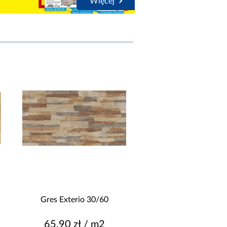
Więcej
Gres Exterio 30/60
Gres Foresta bronzo
65,90 zł / m2
79,90 zł / m