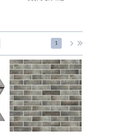
1
RZEZNACZENIE
podłoga
podłoga i ściana
podłoga ściana
ściana
wewnętrzne/zewnętrzne
EKTYFIKACJA