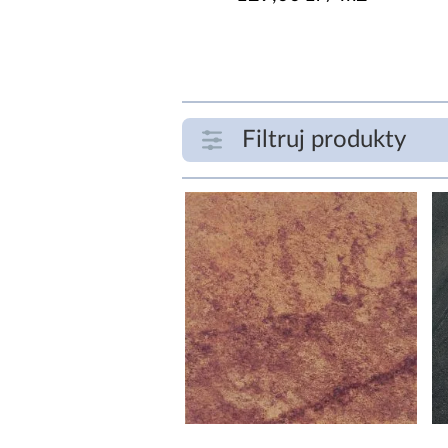
Filtruj produkty
ZAKRES CENOWY
zł
SZEROKOŚĆ [CM]