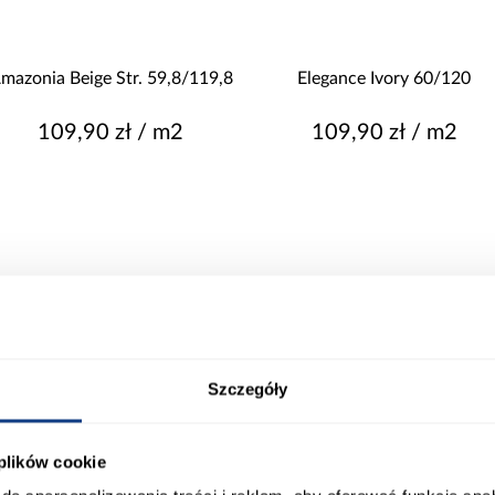
MROZOODPORNOŚĆ
P
Nie
Z
Tak
mazonia Beige Str. 59,8/119,8
Elegance Ivory 60/120
POWIERZCHNIA
109,90 zł / m2
109,90 zł / m2
carving
lappato
mat
mat + carving
poler
Pokaż więcej
Szczegóły
 plików cookie