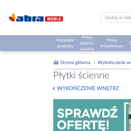
Pokój
Wszystkie
Pokój
dzienny
S
produkty
młodzieżowy
Jadalnia
Strona główna
›
Wykończenie w
Płytki ścienne
WYKOŃCZENIE WNĘTRZ