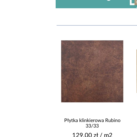
zonia Quarzite Str.
Płytka klinkierowa Rubino
59,8/119,8
33/33
09,90 zł / m2
129,00 zł / m2