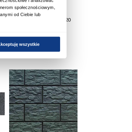
ołecznościowe i analizować
artnerom społecznościowym,
anymi od Ciebie lub
Toronto Grey Matt 60/120
Rect. Pei 4
59,90 zł / m2
kceptuję wszystkie