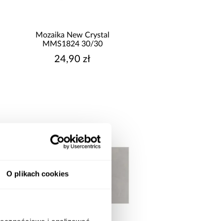
okaż więcej
ASTOSOWANIE/PRZENACZENIE
Mozaika New Crystal
MMS1824 30/30
do wewnątrz
24,90 zł
do wewnątrz i na zewnątrz
O plikach cookies