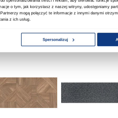
do spersonalizowania treści i reklam, aby oferować funkcje sp
ormacje o tym, jak korzystasz z naszej witryny, udostępniamy p
Partnerzy mogą połączyć te informacje z innymi danymi otrzym
Gres Essenza Sabbia 60/120
Dek. Sequoya Bush Cedar
nia z ich usług.
60/120
149,00 zł / m2
99,90 zł / szt
Spersonalizuj
A