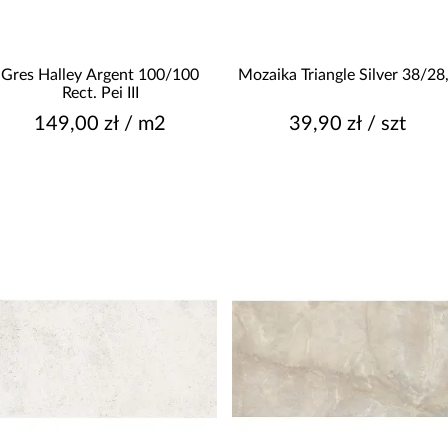
3
4
5
T
Gres Halley Argent 100/100
Mozaika Triangle Silver 38/28
nie dotyczy
Rect. Pei III
Pokaż więcej
149,00 zł / m2
39,90 zł / szt
KOLEKCJA
MONTMARTRE
KOLOR
P
antracyt
W
beżowy
biały
brązowy
czarny
Pokaż więcej