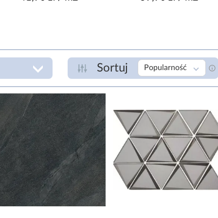
Sortuj
Popularność
GATUNEK
P
I
zł
IMPREGNACJA
Nie
KLASA ŚCIERALNOŚCI
R
2