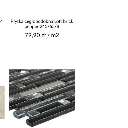
Nie
Tak
YP PŁYTKI
,4
Płytka cegłopodobna Loft brick
pepper 245/65/8
bazowa
79,90 zł / m2
cokół
dekor
listwa
mozaika
okaż więcej
ZORNICTWO
carpet/patchwork
dekor
drewnopodobna
hexagon/oktagon
imitacja betonu