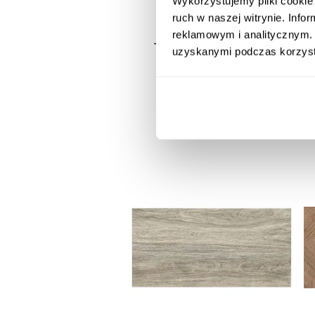
Wykorzystujemy pliki cookie 
ruch w naszej witrynie. Inf
reklamowym i analitycznym. 
Toja beige 40/120 Rect.
uzyskanymi podczas korzysta
59,90 zł / szt