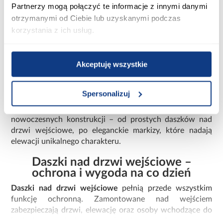
Partnerzy mogą połączyć te informacje z innymi danymi
otrzymanymi od Ciebie lub uzyskanymi podczas
Daszki – praktyczna ochrona i
korzystania z ich usług.
eleganckie wykończenie wejścia
Wejście do domu to wizytówka całej nieruchomości,
Akceptuję wszystkie
dlatego powinno być zarówno estetyczne, jak i
funkcjonalne. Jednym z rozwiązań, które poprawiają
komfort użytkowania oraz zabezpieczają budynek przed
Spersonalizuj
działaniem czynników atmosferycznych, są
daszki i
markizy
. W tej kategorii znajdziesz szeroki wybór
nowoczesnych konstrukcji – od prostych daszków nad
drzwi wejściowe, po eleganckie markizy, które nadają
elewacji unikalnego charakteru.
Daszki nad drzwi wejściowe –
ochrona i wygoda na co dzień
Daszki nad drzwi wejściowe
pełnią przede wszystkim
funkcję ochronną. Zamontowane nad wejściem
zabezpieczają drzwi, elewację oraz osoby wchodzące do
budynku przed deszczem, śniegiem czy intensywnym