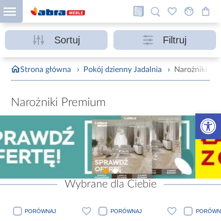
Sortuj
Filtruj
Strona główna
›
Pokój dzienny Jadalnia
›
Narożniki Pr
Narożniki Premium
Otwórz 
Wybrane dla Ciebie
PORÓWNAJ
PORÓWNAJ
PORÓWN