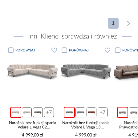
1
Inni Klienci sprawdzali również
PORÓWNAJ
PORÓWNAJ
PORÓWN
no
Narożnik z 
+7
+15
Elena l
3 64
ia
Narożnik bez funkcji spania
Narożnik Prince L
Volare L Vega 13
Prawostronny Poso 02
prawostronny
4 999,00 zł
4 919,00 zł