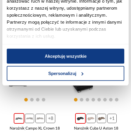
analizować ruch w naszej witrynie. Informacje o tym, jak
Narożnik bez funkcji spania
Narożnik bez funkcji spania
korzystasz z naszej witryny, udostępniamy partnerom
Campo XL Crown 17
Campo XL Crown 18
prawostronny
prawostronny
społecznościowym, reklamowym i analitycznym.
8 399,00 zł
8 399,00 zł
Partnerzy mogą połączyć te informacje z innymi danymi
otrzymanymi od Ciebie lub uzyskanymi podczas
korzystania z ich usług.
Dodaj do koszyka
Dodaj do koszyka
PORÓWNAJ
PORÓWNAJ
Akceptuję wszystkie
Spersonalizuj
+8
+1
Narożnik Campo XL Crown 18
Narożnik Cuba U Aston 18