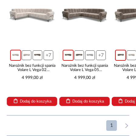
a
+7
+7
Narożnik bez funkcji spania
Narożnik bez funkcji spania
Narożnik bez
Volare L Vega 02
Volare L Vega 05
Volare 
prawostronny
prawostronny
lewo
4 999,00 zł
4 999,00 zł
4 99
Dodaj do koszyka
Dodaj do koszyka
Dodaj
1