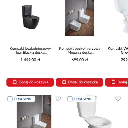
z
Kompakt bezkołnierzowy
Kompakt bezkołnierzowy
Kompakt WC
Igar Black z deską
Megan z deską
Gre
wolnoopadającą
wolnoopadającą
1 449,00 zł
699,00 zł
299
Dodaj do koszyka
Dodaj do koszyka
Dodaj
PORÓWNAJ
PORÓWNAJ