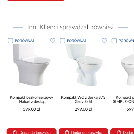
Inni Klienci sprawdzali również
PORÓWNAJ
PORÓWNAJ
PORÓWN
Kompakt bezkołnierzowy
Kompakt WC z deską 373
Kompakt 
z
Habari z deską
Grey 3/6l
wolnoopadającą
599,00 zł
299,00 zł
599
Dodaj do koszyka
Dodaj do koszyka
Dodaj