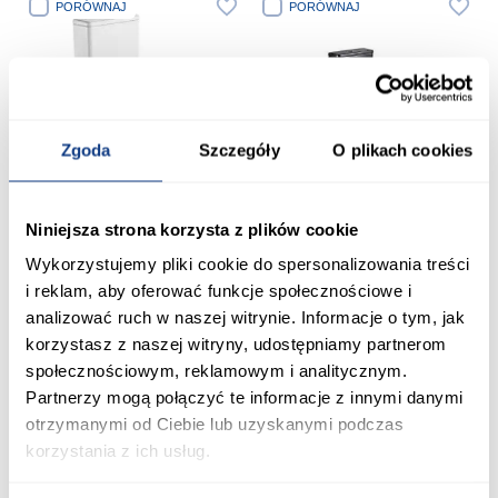
PORÓWNAJ
PORÓWNAJ
Zgoda
Szczegóły
O plikach cookies
Niniejsza strona korzysta z plików cookie
Kompakt uniwersalny Horus
Kompakt bezkołnierzowy Igar
bezkołnierzowy z deską
Black z deską wolnoopadającą
Wykorzystujemy pliki cookie do spersonalizowania treści
569,00 zł
1 449,00 zł
i reklam, aby oferować funkcje społecznościowe i
analizować ruch w naszej witrynie. Informacje o tym, jak
korzystasz z naszej witryny, udostępniamy partnerom
Dodaj do koszyka
Dodaj do koszyka
społecznościowym, reklamowym i analitycznym.
Partnerzy mogą połączyć te informacje z innymi danymi
otrzymanymi od Ciebie lub uzyskanymi podczas
PORÓWNAJ
PORÓWNAJ
korzystania z ich usług.