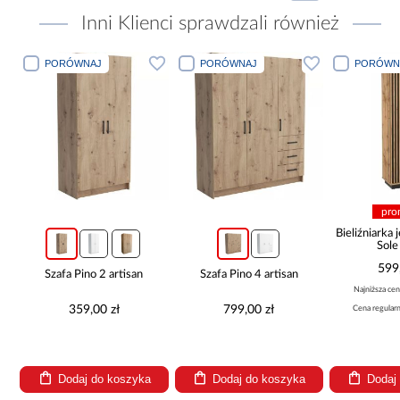
Inni Klienci sprawdzali również
PORÓWNAJ
PORÓWNAJ
PORÓWN
pro
Bieliźniarka
Sol
599
Szafa Pino 2 artisan
Szafa Pino 4 artisan
Najniższa cen
359,00 zł
799,00 zł
Cena regular
Dodaj do koszyka
Dodaj do koszyka
Dodaj