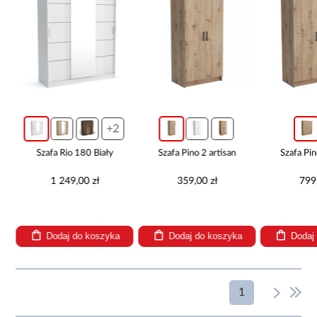
+2
Szafa Rio 180 Biały
Szafa Pino 2 artisan
Szafa Pin
1 249,00 zł
359,00 zł
799
Dodaj do koszyka
Dodaj do koszyka
Dodaj
1