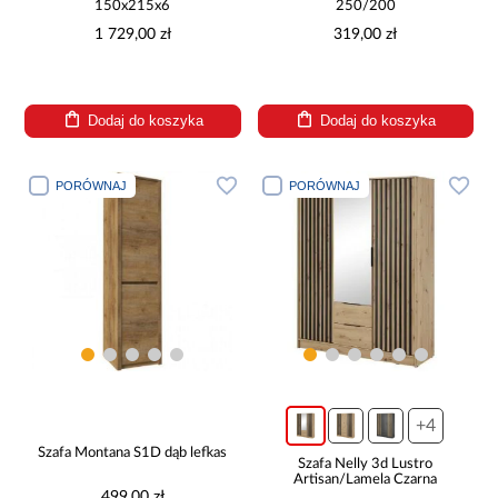
150x215x6
250/200
1 729,00 zł
319,00 zł
Dodaj do koszyka
Dodaj do koszyka
PORÓWNAJ
PORÓWNAJ
+4
Szafa Montana S1D dąb lefkas
Szafa Nelly 3d Lustro
Artisan/Lamela Czarna
499,00 zł