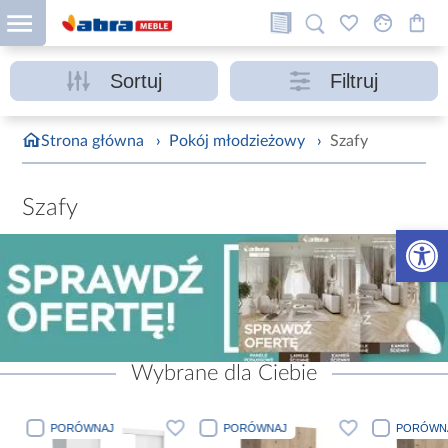
Sortuj
Filtruj
Strona główna
›
Pokój młodzieżowy
›
Szafy
Szafy
Otwórz 
Wybrane dla Ciebie
PORÓWNAJ
PORÓWNAJ
PORÓWN