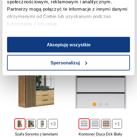
społecznościowym, reklamowym i analitycznym.
Szafa Sole LA1 dąb
Szafa Prowansja S1D sosna
wotan/czarny mat
Partnerzy mogą połączyć te informacje z innymi danymi
andersen/dąb lefkas ciemny
899,99 zł
otrzymanymi od Ciebie lub uzyskanymi podczas
739,00 zł
Najniższa cena:
999,99 zł
korzystania z ich usług.
Cena regularna:
999,99 zł
Dodaj do koszyka
Dodaj do koszyka
Akceptuję wszystkie
PORÓWNAJ
PORÓWNAJ
Spersonalizuj
+3
+1
Szafa Sorento z lamelami
Kontener Duca Dck Biały