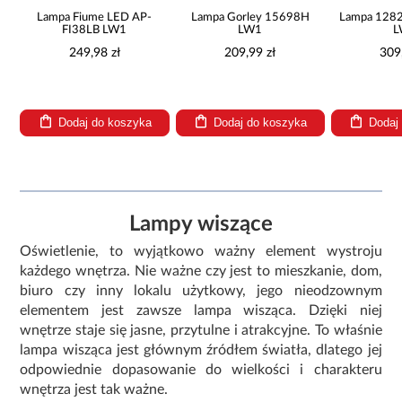
Lampa Fiume LED AP-
Lampa Gorley 15698H
Lampa 1282
99
FI38LB LW1
LW1
L
249,98 zł
209,99 zł
309
Dodaj do koszyka
Dodaj do koszyka
Dodaj
Lampy wiszące
Oświetlenie, to wyjątkowo ważny element wystroju
każdego wnętrza. Nie ważne czy jest to mieszkanie, dom,
biuro czy inny lokalu użytkowy, jego nieodzownym
elementem jest zawsze lampa wisząca. Dzięki niej
wnętrze staje się jasne, przytulne i atrakcyjne. To właśnie
lampa wisząca jest głównym źródłem światła, dlatego jej
odpowiednie dopasowanie do wielkości i charakteru
wnętrza jest tak ważne.