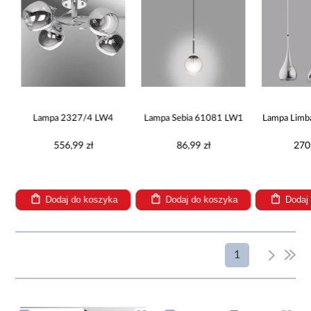
Lampa 2327/4 LW4
Lampa Sebia 61081 LW1
Lampa Lim
99
556,99 zł
86,99 zł
270
Dodaj do koszyka
Dodaj do koszyka
Dodaj
1