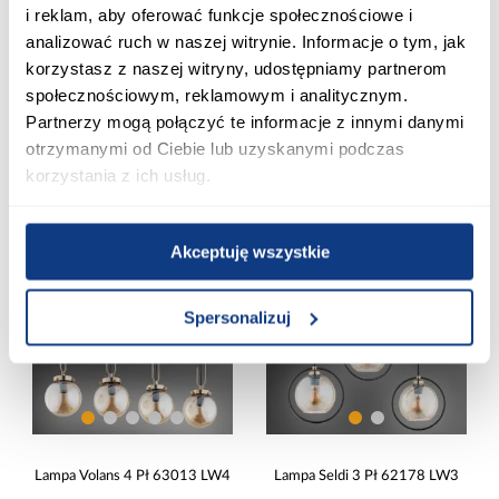
i reklam, aby oferować funkcje społecznościowe i
analizować ruch w naszej witrynie. Informacje o tym, jak
Lampa Starlight Ml241 LW3
Lampa Joker Black MLP 6080
korzystasz z naszej witryny, udostępniamy partnerom
Gold LW3
społecznościowym, reklamowym i analitycznym.
499,99 zł
217,99 zł
Partnerzy mogą połączyć te informacje z innymi danymi
otrzymanymi od Ciebie lub uzyskanymi podczas
korzystania z ich usług.
Dodaj do koszyka
Dodaj do koszyka
PORÓWNAJ
PORÓWNAJ
Akceptuję wszystkie
Spersonalizuj
Lampa Volans 4 Pł 63013 LW4
Lampa Seldi 3 Pł 62178 LW3