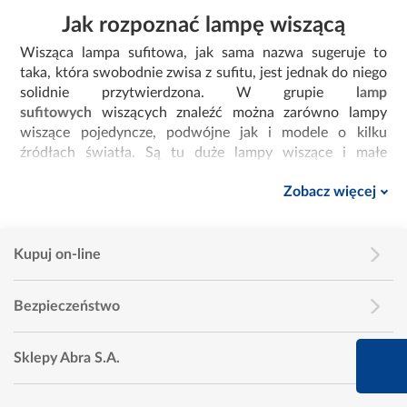
Jak rozpoznać lampę wiszącą
Wisząca lampa sufitowa, jak sama nazwa sugeruje to
taka, która swobodnie zwisa z sufitu, jest jednak do niego
solidnie przytwierdzona. W grupie
lamp
sufitowych
wiszących znaleźć można zarówno lampy
wiszące pojedyncze, podwójne jak i modele o kilku
źródłach światła. Są tu duże lampy wiszące i małe
kompaktowe modele. Wszystkie łączy ta jedna cecha
Zobacz więcej
charakterystyczna - nie przylegają bezpośrednio do
sufitu.
Kupuj on-line
Czy warto kupić lampy wiszące?
Bezpieczeństwo
Nawet jeśli nie jesteś znawcą oświetlenia i nie
szczególnie interesują Cię nowoczesne technologie,
660 627 627
warto posiadać podstawową wiedzę na temat zalet, jakie
Sklepy Abra S.A.
posiadają wiszące lampy. Ta podstawowa wiedza pomoże
Infolinia dziś od 9:00 
Ci zdecydować czy warto je wybrać do aranżacji