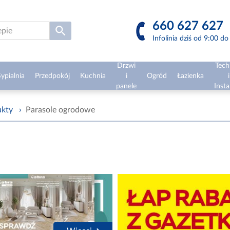
660 627 627
Infolinia dziś od 9:00 d
Drzwi
Tech
ypialnia
Przedpokój
Kuchnia
i
Ogród
Łazienka
i
panele
Insta
ukty
›
Parasole ogrodowe