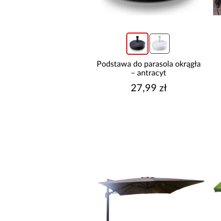
SZEROKOŚĆ [CM]
Podstawa do parasola okrągła
– antracyt
27,99 zł
GŁĘBOKOŚĆ [CM]
WYSOKOŚĆ [CM]