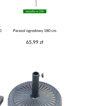
suwak
sznurkowe
wysyłka w 24h
ZEROKOŚĆ PO
OZŁOŻENIU [CM]
0
Parasol ogrodowy 180 cm
180.00
200.00
65,99 zł
240.00
270.00
300.00
okaż więcej
REDNICA MASZTU [MM]
48
YMIARY [CM]
180