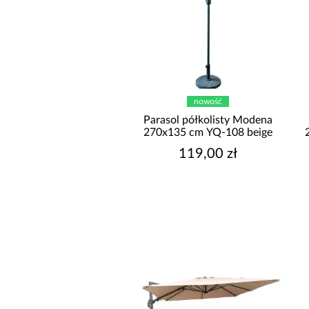
nowość
Parasol półkolisty Modena
270x135 cm YQ-108 beige
119,00 zł