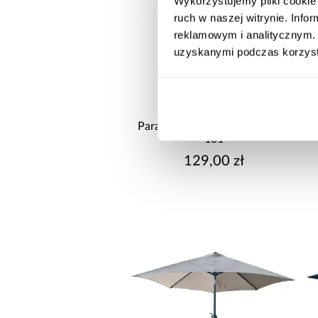
Wykorzystujemy pliki cookie 
ruch w naszej witrynie. Inf
reklamowym i analitycznym. 
uzyskanymi podczas korzysta
wysyłka w 24h
Parasol ogrodowy 270 cm YQ-
101
129,00 zł