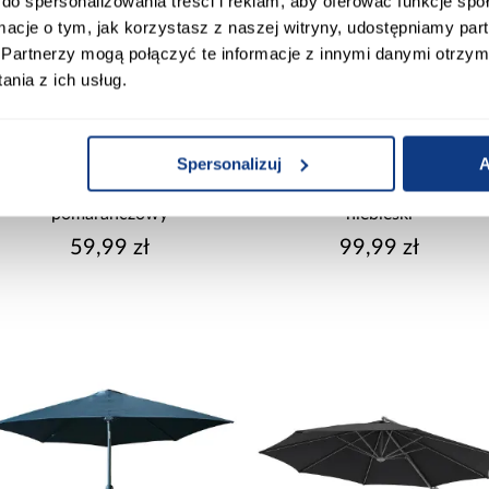
do spersonalizowania treści i reklam, aby oferować funkcje sp
ormacje o tym, jak korzystasz z naszej witryny, udostępniamy p
Partnerzy mogą połączyć te informacje z innymi danymi otrzym
nia z ich usług.
Spersonalizuj
A
wysyłka w 24h
wysyłka w 24h
Parasol ogrodowy 200cm
Parasol ogrodowy 200cm
pomarańczowy
niebieski
59,99 zł
99,99 zł