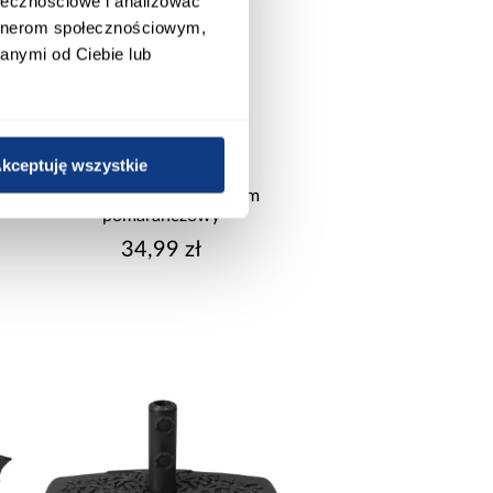
ołecznościowe i analizować
artnerom społecznościowym,
anymi od Ciebie lub
kceptuję wszystkie
wysyłka w 24h
Parasol ogrodowy 180cm
pomarańczowy
34,99 zł