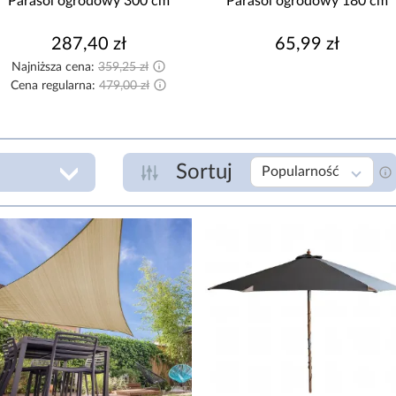
Parasol ogrodowy 300 cm
Parasol ogrodowy 180 cm
287,40 zł
65,99 zł
Najniższa cena:
359,25 zł
Cena regularna:
479,00 zł
Sortuj
Popularność
LICZBA ŻEBER
R
12
5
zł
6
R
8
MATERIAŁ RAMY/STELAŻA