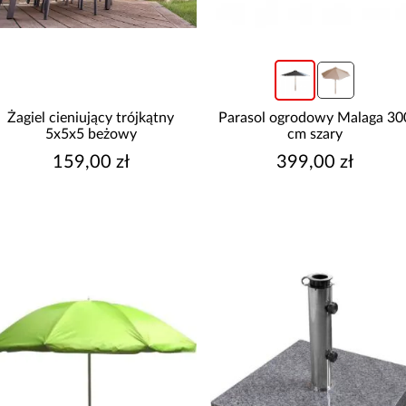
aluminium
stal
S
R
MATERIAŁ WYKONANIA
Żagiel cieniujący trójkątny
Parasol ogrodowy Malaga 30
granit
5x5x5 beżowy
cm szary
plastik HDPE
159,00 zł
399,00 zł
poliester
polynylon
sztuczna żywica
P
Pokaż więcej
Ś
POKROWIEC
Tak
W
REGULACJA KĄTA
NACHYLENIA