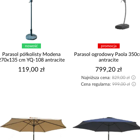
nowość
promocja
Parasol półkolisty Modena
Parasol ogrodowy Paola 350
270x135 cm YQ-108 antracite
antracite
119,00 zł
799,20 zł
Najniższa cena:
829,00 zł
Cena regularna:
999,00 zł