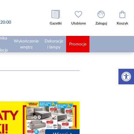
o 20:00
Gazetki
Ulubione
Zaloguj
Koszyk
nika
Wykończenie
Dekoracje
Promocje
wnętrz
i lampy
lacja
Otwórz 