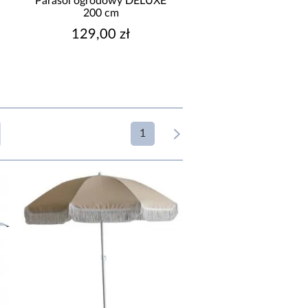
Parasol ogrodowy DELUXE
Parasol ogrodowy 
200 cm
300x300 cm YQ007 
129,00 zł
699,00 zł
1
ODZAJ ASORTYMENTU
parasole
podstawy pod parasol
OZKŁADANIE
korbka