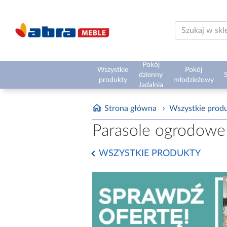
Pokój
Wszystkie
Pokój
dzienny
S
produkty
młodzieżowy
Jadalnia
Strona główna
›
Wszystkie prod
Parasole ogrodowe
WSZYSTKIE PRODUKTY