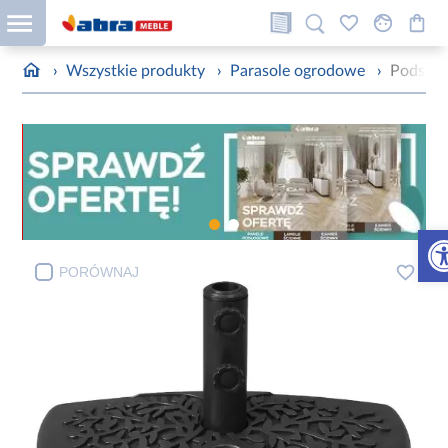
›
Wszystkie produkty
›
Parasole ogrodowe
›
Podstaw
Otw
PORÓWNAJ