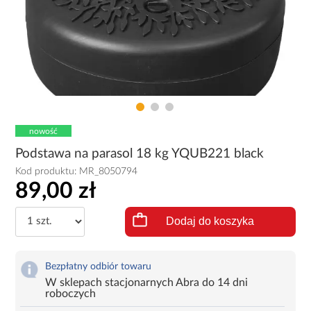
nowość
Podstawa na parasol 18 kg YQUB221 black
Kod produktu:
MR_8050794
89,00 zł
Dodaj do koszyka
Bezpłatny odbiór towaru
W sklepach stacjonarnych Abra do 14 dni
roboczych