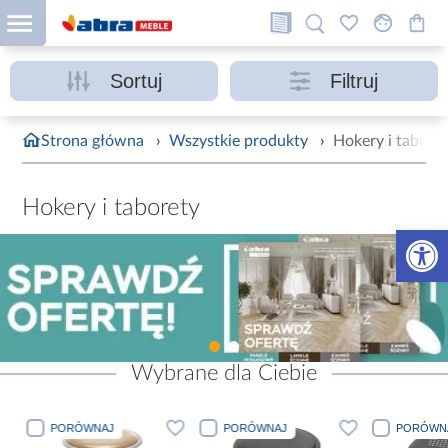
Sortuj
Filtruj
Strona główna
›
Wszystkie produkty
›
Hokery i tabore
Hokery i taborety
Otwórz 
Wybrane dla Ciebie
PORÓWNAJ
PORÓWNAJ
PORÓWN