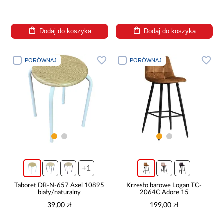
Dodaj do koszyka
Dodaj do koszyka
PORÓWNAJ
PORÓWNAJ
+1
Taboret DR-N-657 Axel 10895
Krzesło barowe Logan TC-
biały/naturalny
2064C Adore 15
39,00 zł
199,00 zł