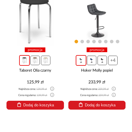
promocja
promocja
+4
Taboret Olia czarny
Hoker Molly popiel
125,99 zł
233,99 zł
Najniższa cena:
139,99 zł
Najniższa cena:
259,99 zł
Cena regularna:
139,99 zł
Cena regularna:
259,99 zł
Dodaj do koszyka
Dodaj do koszyka