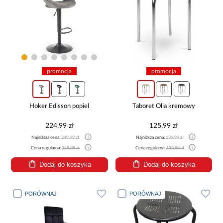
promocja
promocja
Hoker Edisson popiel
Taboret Olia kremowy
224,99 zł
125,99 zł
Najniższa cena:
249,99 zł
Najniższa cena:
139,99 zł
Cena regularna:
249,99 zł
Cena regularna:
139,99 zł
Dodaj do koszyka
Dodaj do koszyka
PORÓWNAJ
PORÓWNAJ