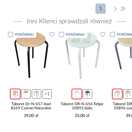
1
Inni Klienci sprawdzali również
PORÓWNAJ
PORÓWNAJ
PORÓWN
+1
e
Taboret Dr-N-657 Axel
Taboret DR-N-656 Felipe
Taboret D
8269 Czarne/Naturalne
10892 biały
10896 sza
39,00 zł
35,00 zł
39,