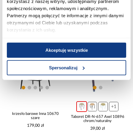
korzystasz z naszej witryny, udostępniamy partnerom
199,00 zł
199,00 zł
społecznościowym, reklamowym i analitycznym.
Partnerzy mogą połączyć te informacje z innymi danymi
otrzymanymi od Ciebie lub uzyskanymi podczas
Dodaj do koszyka
Dodaj do koszyka
korzystania z ich usług.
PORÓWNAJ
PORÓWNAJ
Akceptuję wszystkie
Spersonalizuj
+1
krzesło barowe Inna 10670
Taboret DR-N-657 Axel 10896
szare
chrom/naturalny
179,00 zł
39,00 zł