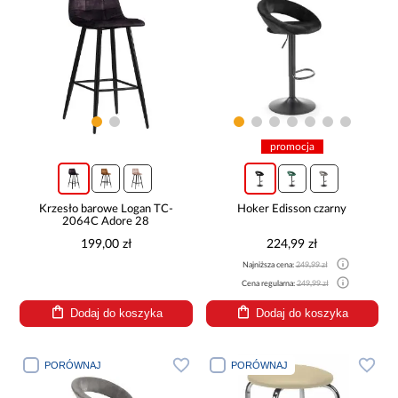
promocja
Krzesło barowe Logan TC-
Hoker Edisson czarny
2064C Adore 28
199,00 zł
224,99 zł
Najniższa cena:
249,99 zł
Cena regularna:
249,99 zł
Dodaj do koszyka
Dodaj do koszyka
PORÓWNAJ
PORÓWNAJ