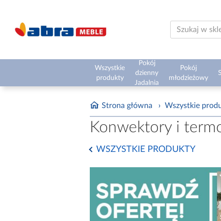
Pokój
Wszystkie
Pokój
dzienny
S
produkty
młodzieżowy
Jadalnia
Strona główna
›
Wszystkie prod
Konwektory i term
WSZYSTKIE PRODUKTY