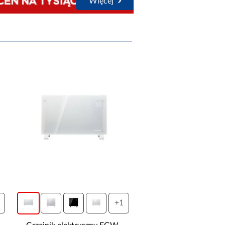
Więcej
+1