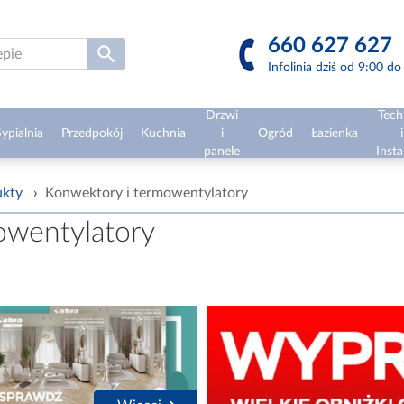
660 627 627
Infolinia dziś od 9:00 d
Drzwi
Tech
ypialnia
Przedpokój
Kuchnia
i
Ogród
Łazienka
i
panele
Insta
ukty
›
Konwektory i termowentylatory
owentylatory