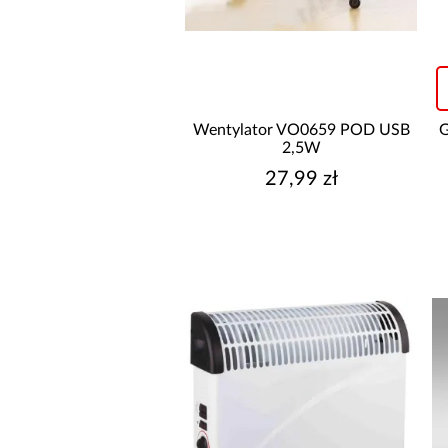
GŁĘBOKOŚĆ [CM]
Wentylator VO0659 POD USB
G
2,5W
27,99 zł
WYSOKOŚĆ [CM]
CZAS REALIZACJI OD