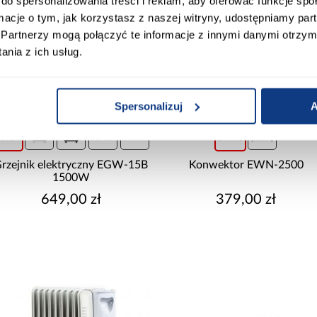
do spersonalizowania treści i reklam, aby oferować funkcje sp
ormacje o tym, jak korzystasz z naszej witryny, udostępniamy p
Partnerzy mogą połączyć te informacje z innymi danymi otrzym
nia z ich usług.
Spersonalizuj
A
+1
rzejnik elektryczny EGW-15B
Konwektor EWN-2500
1500W
649,00 zł
379,00 zł