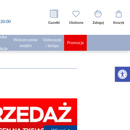
o 20:00
Gazetki
Ulubione
Zaloguj
Koszyk
nika
Wykończenie
Dekoracje
Promocje
wnętrz
i lampy
lacja
Otwórz 