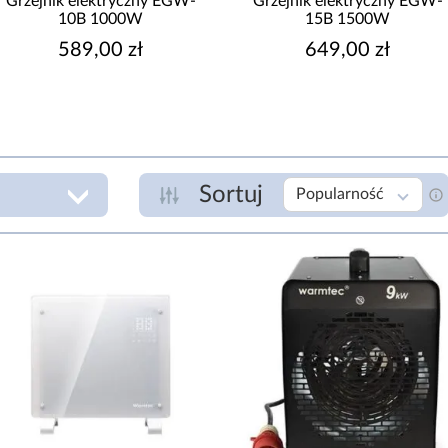
Grzejnik elektryczny EGW-
Grzejnik elektryczny EGW-
10B 1000W
15B 1500W
589,00 zł
649,00 zł
Sortuj
Popularność
RODZAJ ASORTYMENTU
grzejnik konwektorowy
grzejnik olejowy
zł
Konwektor
Nagrzewnica elektryczna
wentylator