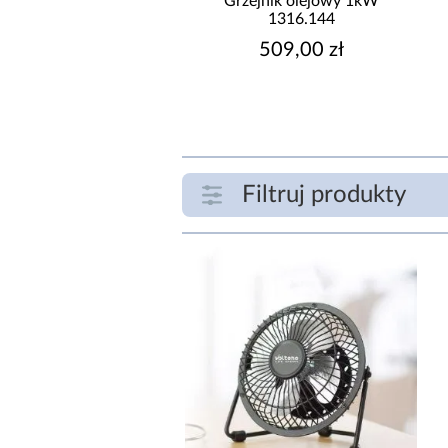
tor elektryczny Turbo
Grzejnik olejowy 1kW
CH2000MT
1316.144
99,99 zł
509,00 zł
Filtruj produkty
ZAKRES CENOWY
zł
SZEROKOŚĆ [CM]