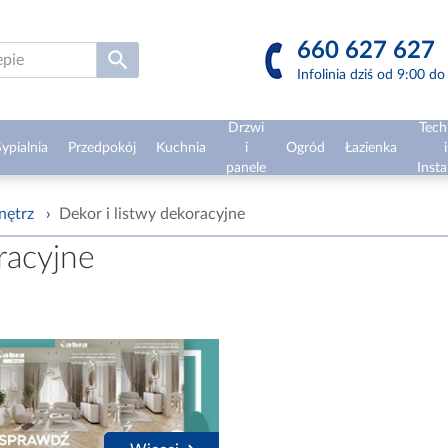
660 627 627
Infolinia dziś od 9:00 d
Drzwi
Tech
ypialnia
Przedpokój
Kuchnia
i
Ogród
Łazienka
i
panele
Insta
nętrz
›
Dekor i listwy dekoracyjne
racyjne