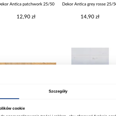
mat
ekor Antica patchwork 25/50
Dekor Antica grey rosse 25/5
połysk
12,90 zł
14,90 zł
półmat
satyna
Pokaż więcej
Szczegóły
 plików cookie