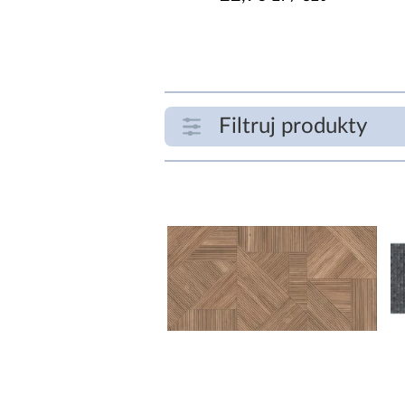
Filtruj produkty
ZAKRES CENOWY
zł
SZEROKOŚĆ [CM]