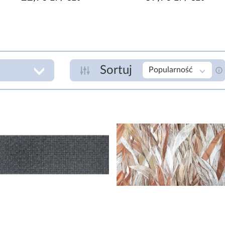
Sortuj
Popularność
GATUNEK
P
I
zł
IMPREGNACJA
Nie
R
KLASA ŚCIERALNOŚCI
3