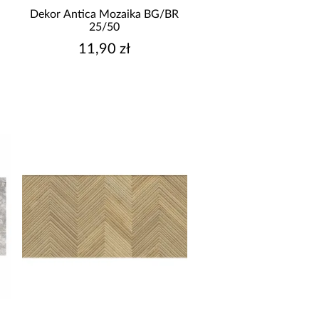
YP PŁYTKI
Dekor Antica Mozaika BG/BR
25/50
bazowa
11,90 zł
dekor
listwa
mozaika
ZORNICTWO
carpet/patchwork
dekor
drewnopodobna
imitacja betonu
imitacja cegły
okaż więcej
ASTOSOWANIE/PRZENACZENIE
do wewnątrz