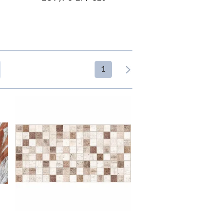
1
RZEZNACZENIE
podłoga
podłoga i ściana
ściana
EKTYFIKACJA
Nie
Tak