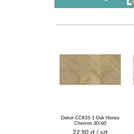
 Forest Rekt. 60/120
Dekor CCR35-1 Oak Honey
Chevron 30/60
69,90 zł / szt
22,90 zł / szt