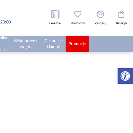
o 20:00
Gazetki
Ulubione
Zaloguj
Koszyk
nika
Wykończenie
Dekoracje
Promocje
wnętrz
i lampy
lacja
Otwórz 