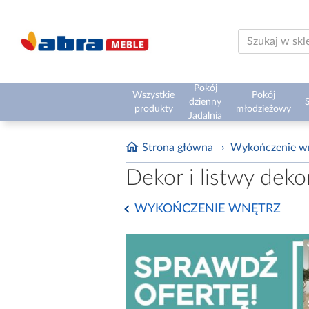
Pokój
Wszystkie
Pokój
dzienny
S
produkty
młodzieżowy
Jadalnia
Strona główna
›
Wykończenie w
Dekor i listwy deko
WYKOŃCZENIE WNĘTRZ