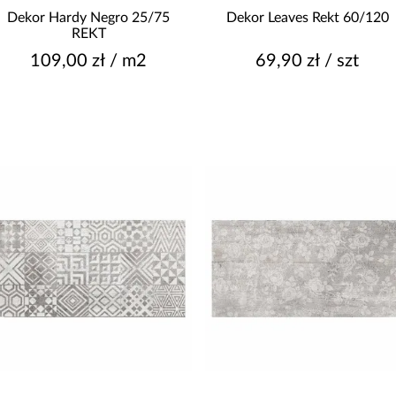
4
T
Dekor Hardy Negro 25/75
Dekor Leaves Rekt 60/120
nie dotyczy
REKT
109,00 zł / m2
69,90 zł / szt
KOLOR
beżowy
biały
brązowy
W
czarny
grafitowy
Pokaż więcej
MROZOODPORNOŚĆ
Nie
P
Tak
POWIERZCHNIA
Z
lappato