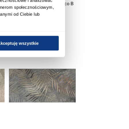
ołecznościowe i analizować
Dekor Inserto carmen blanco B
artnerom społecznościowym,
25/50
anymi od Ciebie lub
29,90 zł / szt
kceptuję wszystkie