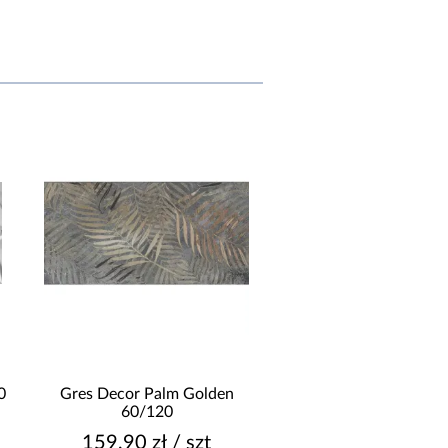
0
Gres Decor Palm Golden
Glazura Antic terra 
60/120
159,90 zł / szt
12,90 zł / sz