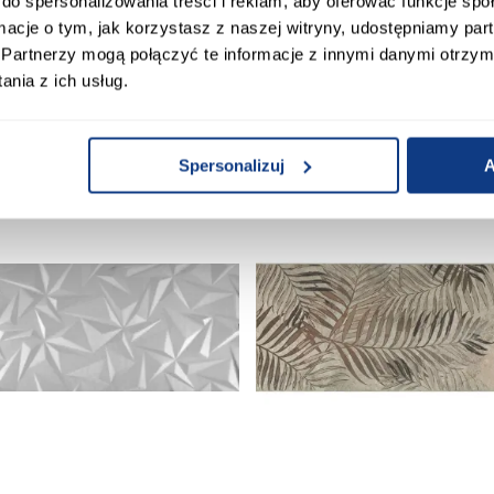
do spersonalizowania treści i reklam, aby oferować funkcje sp
Dekor Flare Wood 30,8/60,8
Dekor Heron 149,8/239,8
ormacje o tym, jak korzystasz z naszej witryny, udostępniamy p
Partnerzy mogą połączyć te informacje z innymi danymi otrzym
75,90 zł
1 590,00 zł
nia z ich usług.
Spersonalizuj
A