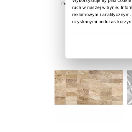
Wykorzystujemy pliki cookie 
Dekor Flare Gold Hexagon
ruch w naszej witrynie. Inf
11/12,5
reklamowym i analitycznym. 
10,90 zł / m2
uzyskanymi podczas korzysta