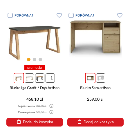
PORÓWNAJ
PORÓWNAJ
promocja
+1
Biurko Iga Grafit / Dąb Artisan
Biurko Sara artisan
458,10 zł
259,00 zł
Najniższa cena:
509,00 zł
Cena regularna:
509,00 zł
Dodaj do koszyka
Dodaj do koszyka