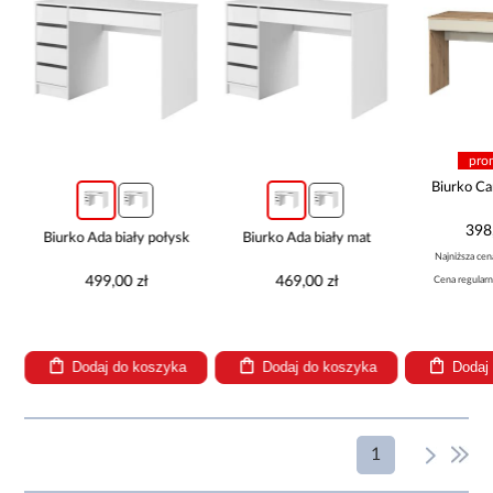
pro
T
Biurko C
398
Biurko Ada biały połysk
Biurko Ada biały mat
Najniższa cen
499,00 zł
469,00 zł
Cena regular
Dodaj do koszyka
Dodaj do koszyka
Dodaj
1