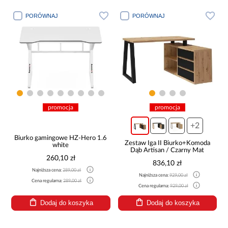
PORÓWNAJ
PORÓWNAJ
promocja
promocja
+2
Biurko gamingowe HZ-Hero 1.6
Zestaw Iga II Biurko+Komoda
white
Dąb Artisan / Czarny Mat
260,10 zł
836,10 zł
Najniższa cena:
289,00 zł
Najniższa cena:
929,00 zł
Cena regularna:
289,00 zł
Cena regularna:
929,00 zł
Dodaj do koszyka
Dodaj do koszyka