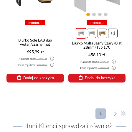
promocja
promocja
+1
Biurko Sole LA8 dąb
Biurko Malta Jasny Szary (Blat
wotan/czarny mat
28mm) Typ 170
695,99 zł
458,10 zł
Najniższa cena:
699,99 zł
Najniższa cena:
509,00 zł
Cena regularna:
779,99 zł
Cena regularna:
509,00 zł
Dodaj do koszyka
Dodaj do koszyka
1
Inni Klienci sprawdzali również