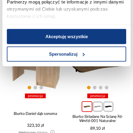
Partnerzy mogą połączyć te informacje z innymi danymi
143,10 zł
149,00 zł
otrzymanymi od Ciebie lub uzyskanymi podczas
Najniższa cena:
159,00 zł
korzystania z ich usług.
Cena regularna:
159,00 zł
Dodaj do koszyka
Dodaj do koszyka
Akceptuję wszystkie
PORÓWNAJ
PORÓWNAJ
Spersonalizuj
promocja
promocja
Biurko Daniel dąb sonoma
Biurko Składane Na Ścianę Fd-
Wmfd-001 Naturalne
323,10 zł
89,10 zł
Najniższa cena:
359,00 zł