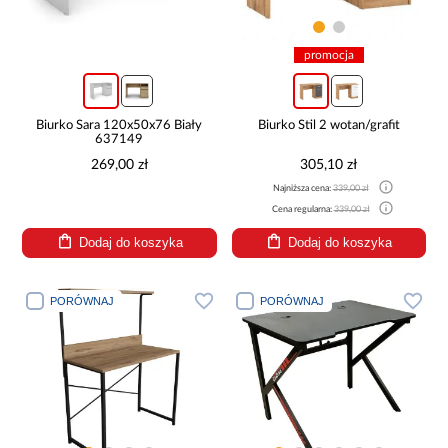
promocja
Biurko Sara 120x50x76 Biały
Biurko Stil 2 wotan/grafit
637149
269,00 zł
305,10 zł
Najniższa cena:
339,00 zł
Cena regularna:
339,00 zł
Dodaj do koszyka
Dodaj do koszyka
PORÓWNAJ
PORÓWNAJ