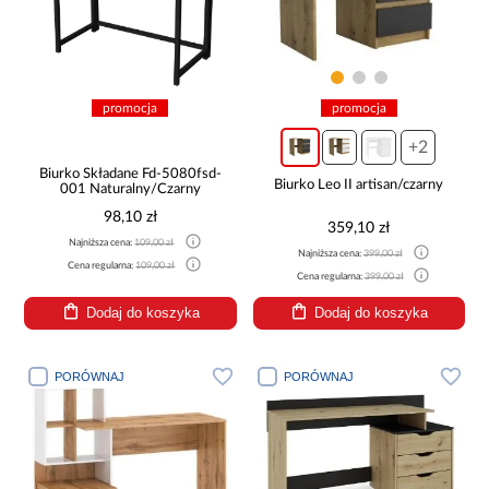
promocja
promocja
+2
Biurko Składane Fd-5080fsd-
Biurko Leo II artisan/czarny
001 Naturalny/Czarny
98,10 zł
359,10 zł
Najniższa cena:
109,00 zł
Najniższa cena:
399,00 zł
Cena regularna:
109,00 zł
Cena regularna:
399,00 zł
Dodaj do koszyka
Dodaj do koszyka
PORÓWNAJ
PORÓWNAJ