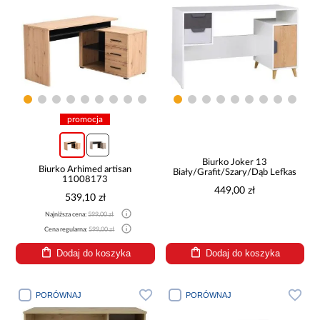
promocja
Biurko Joker 13
Biurko Arhimed artisan
Biały/Grafit/Szary/Dąb Lefkas
11008173
449,00 zł
539,10 zł
Najniższa cena:
599,00 zł
Cena regularna:
599,00 zł
Dodaj do koszyka
Dodaj do koszyka
PORÓWNAJ
PORÓWNAJ