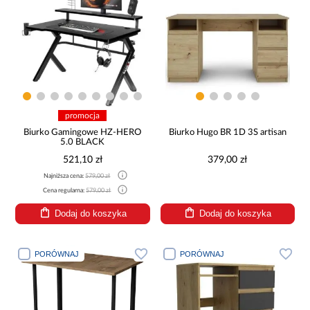
promocja
Biurko Gamingowe HZ-HERO
Biurko Hugo BR 1D 3S artisan
5.0 BLACK
521,10 zł
379,00 zł
Najniższa cena:
579,00 zł
Cena regularna:
579,00 zł
Dodaj do koszyka
Dodaj do koszyka
PORÓWNAJ
PORÓWNAJ