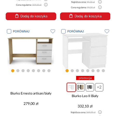
Najniższa cena:
99,00 zł
Cena regularna:
359,00 zł
Cena regularna:
99,00 zł
Dodaj do koszyka
Dodaj do koszyka
PORÓWNAJ
PORÓWNAJ
promocja
+2
Biurko Ernesto artisan/biały
Biurko Leo II Biały
279,00 zł
332,10 zł
Najniższa cena:
369,00 zł