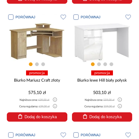
PORÓWNAJ
PORÓWNAJ
promocja
promocja
Biurko Mariusz Craft złoty
Biurko lewe Hill biały połysk
575,10 zł
503,10 zł
Najniższa cena:
639,00 zł
Najniższa cena:
559,00 zł
Cena regularna:
639,00 zł
Cena regularna:
559,00 zł
Dodaj do koszyka
Dodaj do koszyka
PORÓWNAJ
PORÓWNAJ