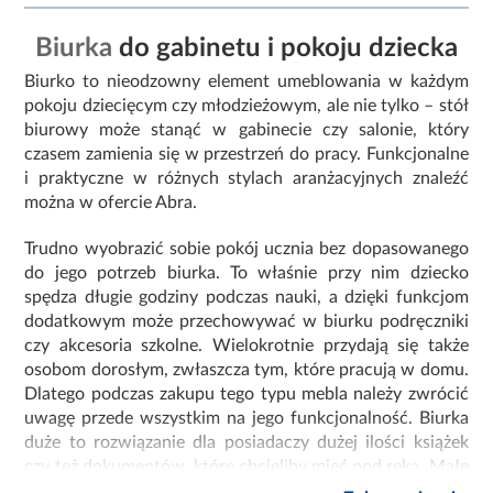
Biurka
do gabinetu i pokoju dziecka
Biurko to nieodzowny element umeblowania w każdym
pokoju dziecięcym czy młodzieżowym, ale nie tylko – stół
biurowy może stanąć w gabinecie czy salonie, który
czasem zamienia się w przestrzeń do pracy. Funkcjonalne
i praktyczne w różnych stylach aranżacyjnych znaleźć
można w ofercie Abra.
Trudno wyobrazić sobie pokój ucznia bez dopasowanego
do jego potrzeb biurka. To właśnie przy nim dziecko
spędza długie godziny podczas nauki, a dzięki funkcjom
dodatkowym może przechowywać w biurku podręczniki
czy akcesoria szkolne. Wielokrotnie przydają się także
osobom dorosłym, zwłaszcza tym, które pracują w domu.
Dlatego podczas zakupu tego typu mebla należy zwrócić
uwagę przede wszystkim na jego funkcjonalność. Biurka
duże to rozwiązanie dla posiadaczy dużej ilości książek
czy też dokumentów, które chcieliby mieć pod ręką. Małe
biurko zarówno dla dziecka czy dorosłej osoby może być