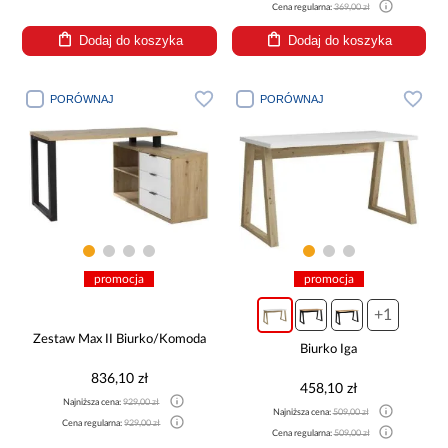
Cena regularna:
369,00 zł
Dodaj do koszyka
Dodaj do koszyka
PORÓWNAJ
PORÓWNAJ
promocja
promocja
+1
Zestaw Max II Biurko/Komoda
Biurko Iga
836,10 zł
458,10 zł
Najniższa cena:
929,00 zł
Najniższa cena:
509,00 zł
Cena regularna:
929,00 zł
Cena regularna:
509,00 zł