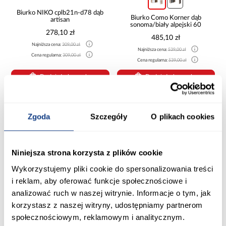
Biurko NIKO cplb21n-d78 dąb
Biurko Como Korner dąb
artisan
sonoma/biały alpejski 60
278,10 zł
485,10 zł
Najniższa cena:
309,00 zł
Najniższa cena:
539,00 zł
Cena regularna:
309,00 zł
Cena regularna:
539,00 zł
Dodaj do koszyka
Dodaj do koszyka
PORÓWNAJ
PORÓWNAJ
Zgoda
Szczegóły
O plikach cookies
Niniejsza strona korzysta z plików cookie
Wykorzystujemy pliki cookie do spersonalizowania treści
i reklam, aby oferować funkcje społecznościowe i
analizować ruch w naszej witrynie. Informacje o tym, jak
promocja
korzystasz z naszej witryny, udostępniamy partnerom
Biurko Leo I Biały
Biurko Beni BR artisan
społecznościowym, reklamowym i analitycznym.