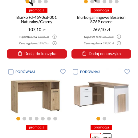
promocja
promocja
Biurko Fd-4590sd-001
Biurko gamingowe Besarion
Naturalny/Czarny
8769 czarne
107,10 zł
269,10 zł
Najniższa cena:
119,00 zł
Najniższa cena:
299,00 zł
Cena regularna:
119,00 zł
Cena regularna:
299,00 zł
Dodaj do koszyka
Dodaj do koszyka
PORÓWNAJ
PORÓWNAJ
promocja
promocja