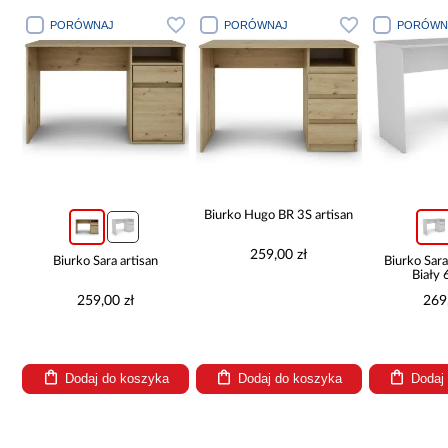
PORÓWNAJ
PORÓWNAJ
PORÓWN
ra
Biurko Hugo BR 3S artisan
259,00 zł
Biurko Sara artisan
Biurko Sa
Biały
259,00 zł
269
Dodaj do koszyka
Dodaj do koszyka
Dodaj