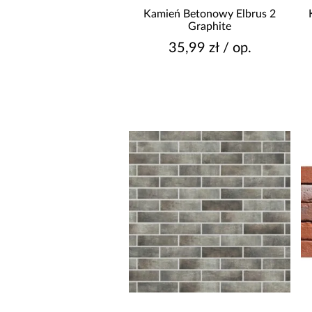
Kamień Betonowy Elbrus 2
Graphite
35,99 zł / op.
DŁUGOŚĆ [CM]
GŁĘBOKOŚĆ [CM]
CZAS REALIZACJI OD