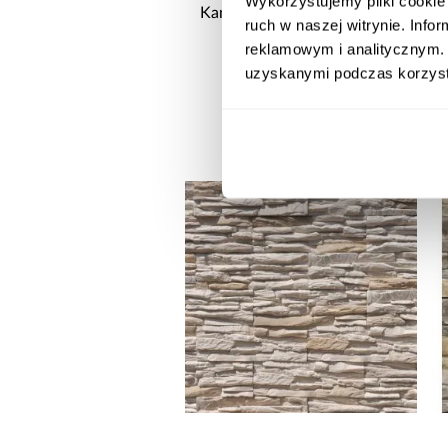
Wykorzystujemy pliki cookie 
Kamień Gipsowy Casa Verde
ruch w naszej witrynie. Inf
reklamowym i analitycznym. 
44,99 zł / op.
uzyskanymi podczas korzysta