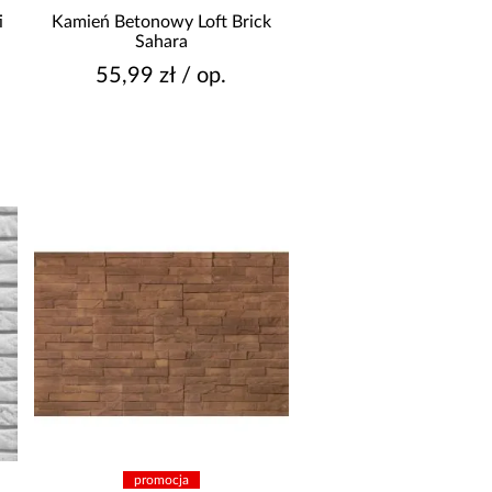
ściana
i
Kamień Betonowy Loft Brick
Sahara
EKTYFIKACJA
55,99 zł / op.
Nie
Tak
POSÓB MONTAŻU
bezfugowy
do fugowania
YP PŁYTKI
bazowa
narożnik
ZORNICTWO
gładki
imitacja cegły
promocja