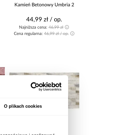
imitacja kamienia
Kamień Betonowy Umbria 2
płyta granitowa
44,99 zł / op.
ASTOSOWANIE/PRZENACZENIE
Najniższa cena:
46,99 zł
Cena regularna:
46,99 zł / op.
do wewnątrz
do wewnątrz i na zewnątrz
O plikach cookies