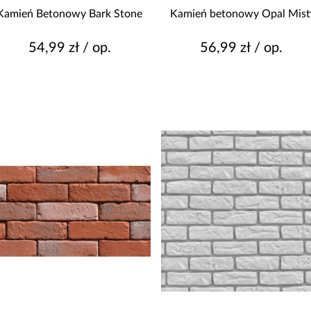
3
Kamień Betonowy Bark Stone
Kamień betonowy Opal Mist
4
R
5
54,99 zł / op.
56,99 zł / op.
nie dotyczy
KOLOR
S
beżowy
beżowy/brązowy
biały
brązowy
T
ciemny szary
Pokaż więcej
MATERIAŁ WYKONANIA
W
beton
gips