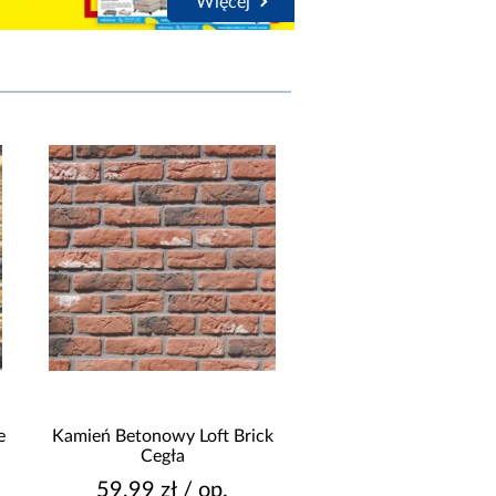
Więcej
e
Kamień Betonowy Loft Brick
Kamień Betonowy Loft
Cegła
Sahara
59,99 zł / op.
55,99 zł / op