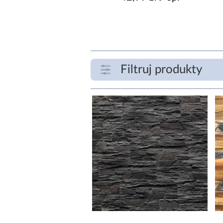
Filtruj produkty
ZAKRES CENOWY
zł
SZEROKOŚĆ [CM]