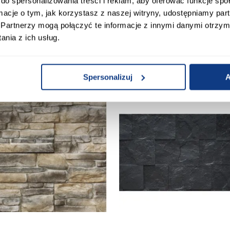
do spersonalizowania treści i reklam, aby oferować funkcje sp
Kamień Gipsowy Toscania
Kamień Gipsowy Cegła z Fug
ormacje o tym, jak korzystasz z naszej witryny, udostępniamy p
Partnerzy mogą połączyć te informacje z innymi danymi otrzym
42,99 zł / op.
33,99 zł / op.
nia z ich usług.
Spersonalizuj
A