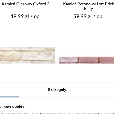
MROZOODPORNOŚĆ
Kamień Gipsowy Oxford 3
Kamień Betonowy Loft Brick
Biały
Nie
49,99 zł / op.
59,99 zł / op.
Tak
Z
Szczegóły
 plików cookie