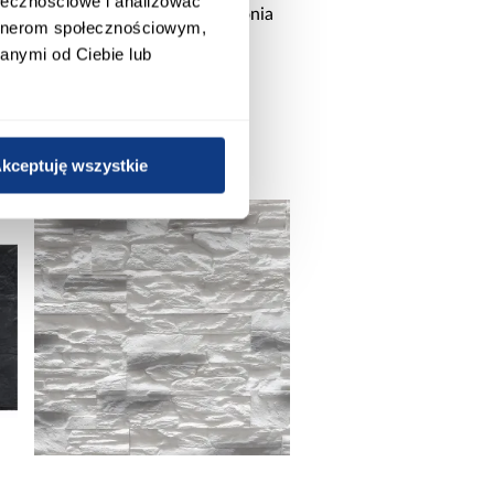
ołecznościowe i analizować
ą
Kamień betonowy Patagonia
artnerom społecznościowym,
anymi od Ciebie lub
44,99 zł / op.
kceptuję wszystkie