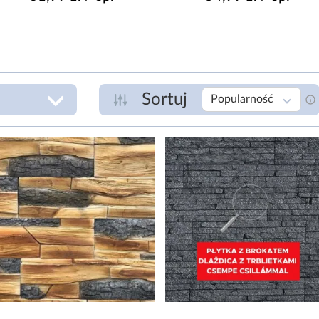
Sortuj
Popularność
GATUNEK
P
I
zł
IMPREGNACJA
Nie
Tak
P
KLASA ŚCIERALNOŚCI