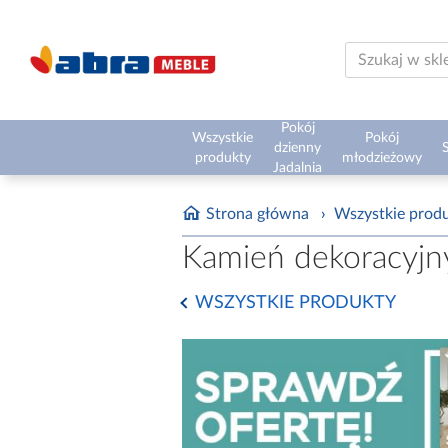
Pokój
Wszystkie
Pokój
dzienny
S
produkty
młodzieżowy
Jadalnia
Strona główna
›
Wszystkie prod
Kamień dekoracyjn
WSZYSTKIE PRODUKTY