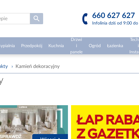
660 627 627
Infolinia dziś od 9:00 d
Drzwi
Tech
ypialnia
Przedpokój
Kuchnia
i
Ogród
Łazienka
i
panele
Insta
ukty
›
Kamień dekoracyjny
y