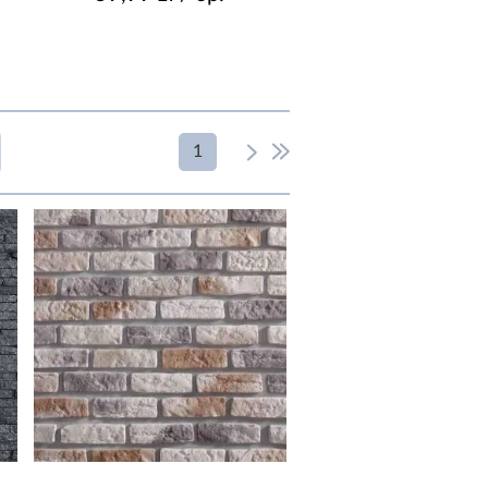
1
OWIERZCHNIA
mat
połysk
struktura
strukturalna
RZEZNACZENIE
podłoga i ściana