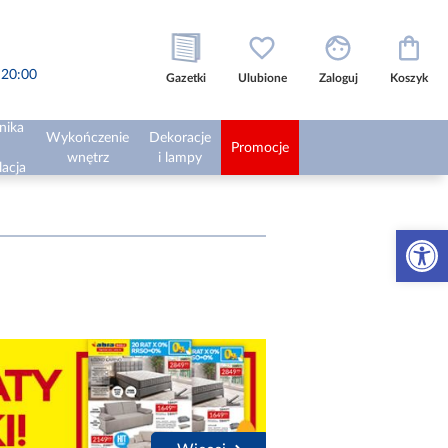
o 20:00
Gazetki
Ulubione
Zaloguj
Koszyk
nika
Wykończenie
Dekoracje
Promocje
wnętrz
i lampy
lacja
Otwórz 