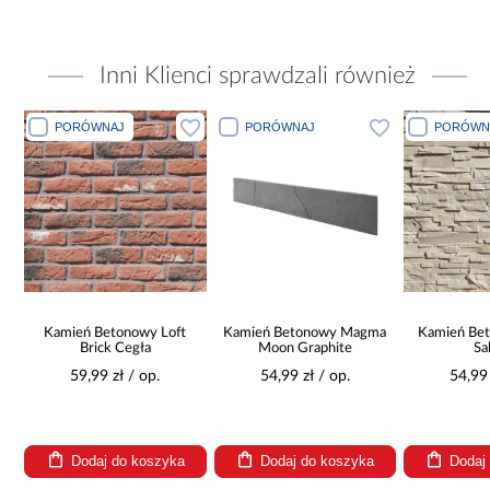
Inni Klienci sprawdzali również
PORÓWNAJ
PORÓWNAJ
PORÓWN
a
Kamień Betonowy Loft
Kamień Betonowy Magma
Kamień Be
Brick Cegła
Moon Graphite
Sa
59,99 zł / op.
54,99 zł / op.
54,99 
Dodaj do koszyka
Dodaj do koszyka
Dodaj