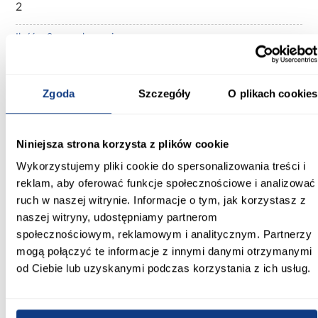
2
Ilość m2 w opakowaniu:
0,51
Ilość sztuk w opakowaniu:
Zgoda
Szczegóły
O plikach cookies
20
Impregnacja:
Niniejsza strona korzysta z plików cookie
Nie
Wykorzystujemy pliki cookie do spersonalizowania treści i
Klasa ścieralności:
reklam, aby oferować funkcje społecznościowe i analizować
nie dotyczy
ruch w naszej witrynie. Informacje o tym, jak korzystasz z
naszej witryny, udostępniamy partnerom
Materiał wykonania:
społecznościowym, reklamowym i analitycznym. Partnerzy
beton
mogą połączyć te informacje z innymi danymi otrzymanymi
od Ciebie lub uzyskanymi podczas korzystania z ich usług.
Zobacz więcej >