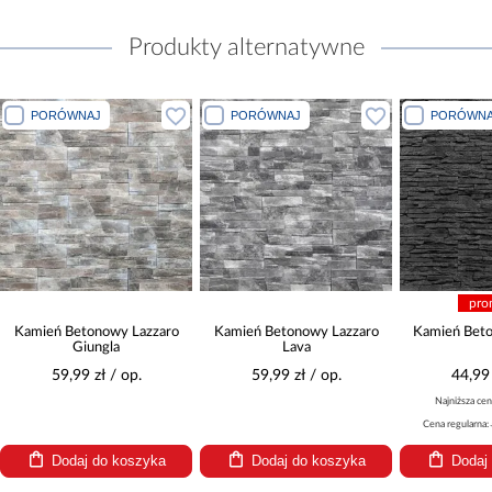
Produkty alternatywne
PORÓWNAJ
PORÓWNAJ
PORÓWNA
pro
Kamień Betonowy Lazzaro
Kamień Betonowy Lazzaro
Kamień Bet
Giungla
Lava
59,99 zł / op.
59,99 zł / op.
44,99 
Najniższa cen
Cena regularna:
Dodaj do koszyka
Dodaj do koszyka
Dodaj