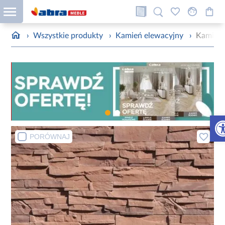
›
Wszystkie produkty
›
Kamień elewacyjny
›
Kamień
Otw
PORÓWNAJ