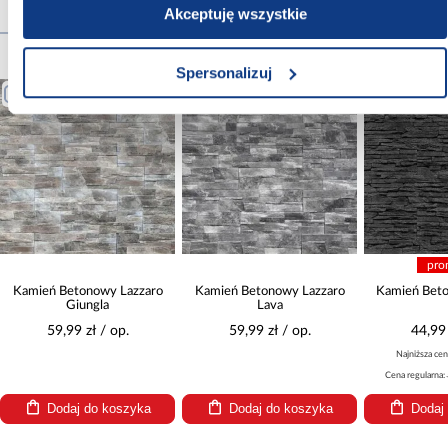
Akceptuję wszystkie
Produkty alternatywne
Spersonalizuj
PORÓWNAJ
PORÓWNAJ
PORÓWNA
pro
Kamień Betonowy Lazzaro
Kamień Betonowy Lazzaro
Kamień Bet
Giungla
Lava
59,99 zł / op.
59,99 zł / op.
44,99 
Najniższa cen
Cena regularna:
Dodaj do koszyka
Dodaj do koszyka
Dodaj