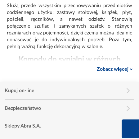
Służą przede wszystkim przechowywaniu przedmiotów
codziennego użytku: zastawy stołowej, książek, płyt,
pościeli, ręczników, a nawet odzieży. Stanowią
połączenie szuflad i zamykanych szafek o różnych
rozmiarach oraz pojemności, dzięki czemu można idealnie
dopasować je do indywidualnych potrzeb. Poza tym,
pełnią ważną funkcję dekoracyjną w salonie.
Komody do sypialni w różnych
stylach
Zobacz więcej
W ofercie Abra znajdują się komody do sypialni
utrzymane w wielu stylach aranżacyjnych:
Kupuj on-line
nowoczesna – komody nowoczesne charakteryzują
się obecnością podświetlenia typu LED oraz
Bezpieczeństwo
elementów szklanych, które ładnie podkreślają
zawartość
vintage – tego typu meble cechują się lekko
660 627 627
Sklepy Abra S.A.
poprzecieranym, celowo postarzanym designem
Infolinia dziś od 9:00 
szafek i szuflad, nadając wnętrzu oryginalnego