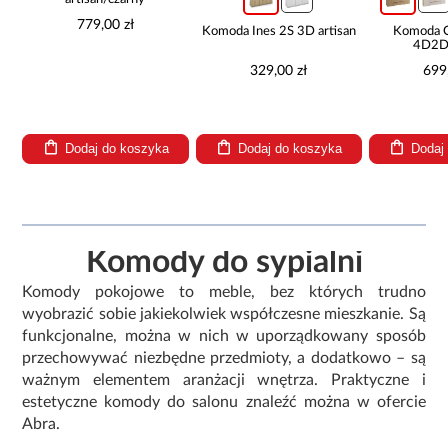
9,00 zł
Komoda Ines 2S 3D artisan
Komoda Cosmo C06
4D2D artisan
329,00 zł
699,00 zł
aj do koszyka
Dodaj do koszyka
Dodaj do koszyka
Komody do sypialni
Komody pokojowe to meble, bez których trudno
wyobrazić sobie jakiekolwiek współczesne mieszkanie. Są
funkcjonalne, można w nich w uporządkowany sposób
przechowywać niezbędne przedmioty, a dodatkowo – są
ważnym elementem aranżacji wnętrza. Praktyczne i
estetyczne komody do salonu znaleźć można w ofercie
Abra.