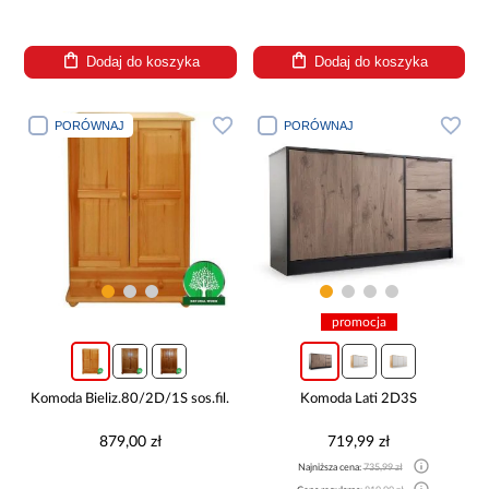
Dodaj do koszyka
Dodaj do koszyka
PORÓWNAJ
PORÓWNAJ
promocja
Komoda Bieliz.80/2D/1S sos.fil.
Komoda Lati 2D3S
879,00 zł
719,99 zł
Najniższa cena:
735,99 zł