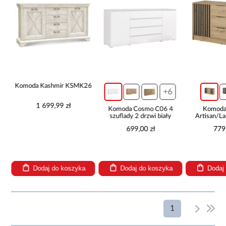
Komoda Kashmir KSMK26
+6
1 699,99 zł
4S
Komoda Cosmo C06 4
Komoda
szuflady 2 drzwi biały
Artisan/L
699,00 zł
779
Dodaj do koszyka
Dodaj do koszyka
Dodaj
1