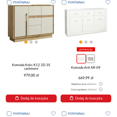
PORÓWNAJ
PORÓWNAJ
promocja
Komoda Keks K12 2D 3S
Komoda Arti AR-09
cashmere
979,00 zł
669,99 zł
Najniższa cena:
689,99 zł
Cena regularna:
749,99 zł
Dodaj do koszyka
Dodaj do koszyka
PORÓWNAJ
PORÓWNAJ