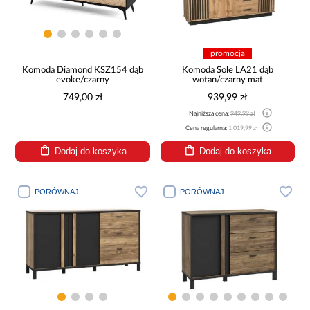
promocja
Komoda Diamond KSZ154 dąb
Komoda Sole LA21 dąb
evoke/czarny
wotan/czarny mat
749,00 zł
939,99 zł
Najniższa cena:
949,99 zł
Cena regularna:
1 019,99 zł
Dodaj do koszyka
Dodaj do koszyka
PORÓWNAJ
PORÓWNAJ