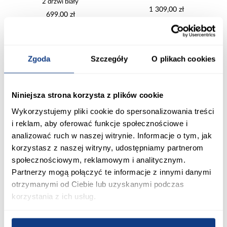
2 drzwi biały
1 309,00 zł
699,00 zł
Dodaj do koszyka
Dodaj do koszyka
Zgoda
Szczegóły
O plikach cookies
PORÓWNAJ
PORÓWNAJ
Niniejsza strona korzysta z plików cookie
Wykorzystujemy pliki cookie do spersonalizowania treści
i reklam, aby oferować funkcje społecznościowe i
analizować ruch w naszej witrynie. Informacje o tym, jak
korzystasz z naszej witryny, udostępniamy partnerom
społecznościowym, reklamowym i analitycznym.
Partnerzy mogą połączyć te informacje z innymi danymi
otrzymanymi od Ciebie lub uzyskanymi podczas
Komoda Kashmir KSMK223
Komoda Kashmir KSMK26
korzystania z ich usług.
1 399,99 zł
1 699,99 zł