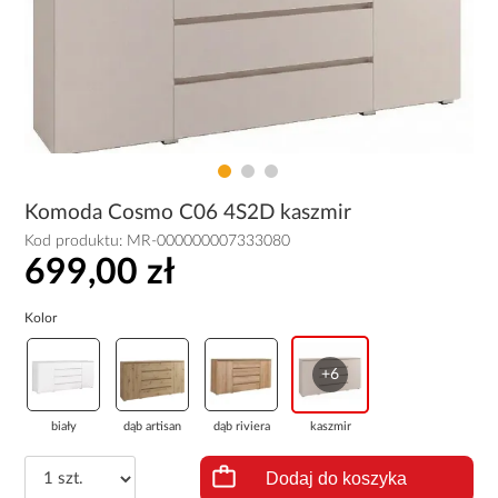
Komoda Cosmo C06 4S2D kaszmir
Kod produktu:
MR-000000007333080
699,00 zł
Kolor
+6
biały
dąb artisan
dąb riviera
kaszmir
Dodaj do koszyka