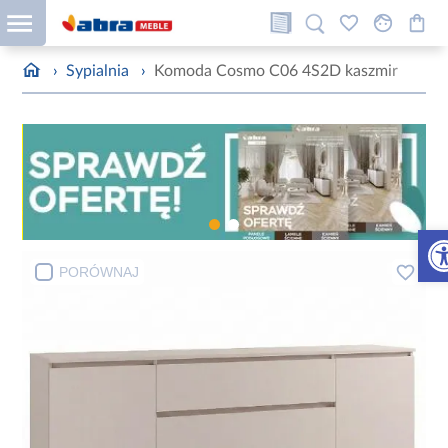
›
Sypialnia
›
Komoda Cosmo C06 4S2D kaszmir
Otw
PORÓWNAJ