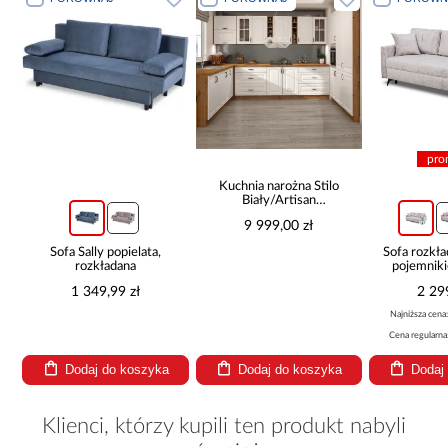
pro
Kuchnia narożna Stilo
Biały/Artisan
265x300x180 Cm
9 999,00 zł
Sofa Sally popielata,
Sofa rozkła
rozkładana
pojemnik
1 349,99 zł
2 29
Najniższa cena
Cena regularna
Dodaj do koszyka
Dodaj do koszyka
Dodaj
Klienci, którzy kupili ten produkt nabyli