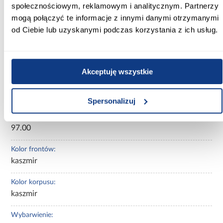
społecznościowym, reklamowym i analitycznym. Partnerzy
Informacje
Transport
Informacje o pro
mogą połączyć te informacje z innymi danymi otrzymanymi
od Ciebie lub uzyskanymi podczas korzystania z ich usług.
Szerokość [cm]:
184.00
Akceptuję wszystkie
Głębokość [cm]:
41.00
Spersonalizuj
Wysokość [cm]:
97.00
Kolor frontów:
kaszmir
Kolor korpusu:
kaszmir
Wybarwienie: