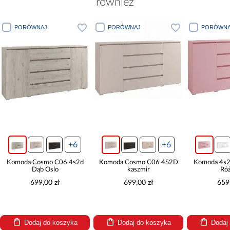
również
PORÓWNAJ
PORÓWNAJ
PORÓWNA
+6
+6
Komoda Cosmo C06 4s2d
Komoda Cosmo C06 4S2D
Komoda 4s2
Dąb Oslo
kaszmir
Ró
699,00 zł
699,00 zł
659
Dodaj do koszyka
Dodaj do koszyka
Dodaj