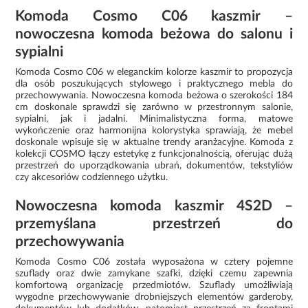
Komoda Cosmo C06 kaszmir –
nowoczesna komoda beżowa do salonu i
sypialni
Komoda Cosmo C06 w eleganckim kolorze kaszmir to propozycja
dla osób poszukujących stylowego i praktycznego mebla do
przechowywania. Nowoczesna komoda beżowa o szerokości 184
cm doskonale sprawdzi się zarówno w przestronnym salonie,
sypialni, jak i jadalni. Minimalistyczna forma, matowe
wykończenie oraz harmonijna kolorystyka sprawiają, że mebel
doskonale wpisuje się w aktualne trendy aranżacyjne. Komoda z
kolekcji COSMO łączy estetykę z funkcjonalnością, oferując dużą
przestrzeń do uporządkowania ubrań, dokumentów, tekstyliów
czy akcesoriów codziennego użytku.
Nowoczesna komoda kaszmir 4S2D –
przemyślana przestrzeń do
przechowywania
Komoda Cosmo C06 została wyposażona w cztery pojemne
szuflady oraz dwie zamykane szafki, dzięki czemu zapewnia
komfortową organizację przedmiotów. Szuflady umożliwiają
wygodne przechowywanie drobniejszych elementów garderoby,