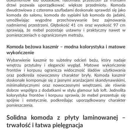
dokumentów lub dodatków, natomiast przestrzeń za frontami
drzwi pozwala uporządkować większe przedmioty. Komoda
dwudrzwiowa z czterema szufladami doskonale sprawdzi się jako
komoda do salonu, komoda do sypialni lub komoda do jadalni,
umożliwiając wygodne przechowywanie bez zajmowania
nadmiernej przestrzeni. Głębokość 41 cm oraz wysokość 97 cm
sprawiają, że mebel pozostaje ustawny i praktyczny nawet w
pomieszczeniach o ograniczonym metrażu.
Komoda beżowa kaszmir – modna kolorystyka i matowe
wykończenie
Wybarwienie kaszmir to subtelny odcień beżu, który nadaje
wnętrzu przytulny i elegancki wygląd. Matowe wykończenie
frontów i korpusu ogranicza widoczność śladów użytkowania
oraz podkreśla nowoczesny charakter bryły. Komoda kaszmir
doskonale komponuje się z jasnymi aranżacjami skandynawskimi,
minimalistycznymi oraz nowoczesnymi wnętrzami, ale równie
dobrze współgra z dodatkami w stylu glamour lub loft. Jednolita
kolorystyka frontów i korpusu sprawia, że mebel prezentuje się
spójnie i estetycznie, podkreślając uporządkowany charakter
pomieszczenia.
Solidna komoda z płyty laminowanej –
trwałość i łatwa pielęgnacja