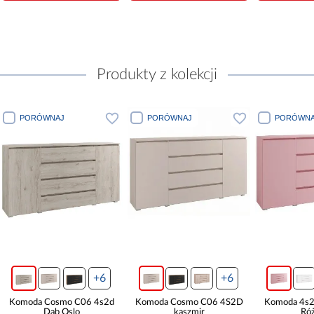
Produkty z kolekcji
PORÓWNAJ
PORÓWNAJ
PORÓWNA
+6
+6
Komoda Cosmo C06 4s2d
Komoda Cosmo C06 4S2D
Komoda 4s2
Dąb Oslo
kaszmir
Ró