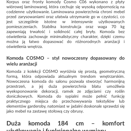
Korpus oraz fronty komody Cosmo C06 wykonano z płyty
wiórowej laminowanej, która cechuje się wysoką odpornością na
codzienne użytkowanie. Laminowana powierzchnia chroni mebel
przed zarysowaniami oraz ułatwia utrzymanie go w czystości, co
jest szczególnie istotne w intensywnie użytkowanych
pomieszczeniach. Stabilna konstrukcja oraz waga 70 kg
zapewniają trwałość i solidność całej bryły. Komoda bez
oświetlenia zachowuje minimalistyczny charakter, dzięki czemu
można ją łatwo dopasować do różnorodnych aranżacji i
oświetlenia wnętrza.
Komoda COSMO – styl nowoczesny dopasowany do
wielu aranżacji
Komoda z kolekcji COSMO wyróżnia się prostą, geometryczną
formą, która odpowiada aktualnym trendom wnętrzarskim.
Nowoczesna komoda do salonu pozwala stworzyć harmonijną
przestrzeń, a jej duża powierzchnia blatu umożliwia
wyeksponowanie dekoracji, ramek ze zdjęciami czy roślin
doniczkowych. Komoda do sypialni może pełnić funkcję
praktycznego miejsca do przechowywania tekstyliów lub
elementów garderoby, natomiast w jadalni doskonale sprawdzi się
jako mebel na zastawę stołową czy obrusy.
Duża komoda 184 cm – komfort