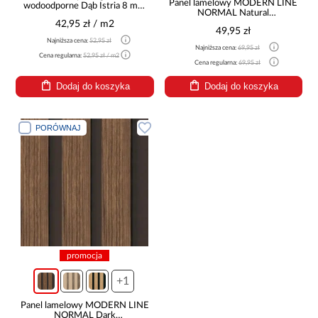
Panel lamelowy MODERN LINE
wodoodporne Dąb Istria 8 mm
NORMAL Natural
AC5 Aqua Parquet Mercado
12x122x2650mm
42,95 zł / m2
40624
49,95 zł
Najniższa cena:
52,95 zł
Najniższa cena:
69,95 zł
Cena regularna:
52,95 zł / m2
Cena regularna:
69,95 zł
Dodaj do koszyka
Dodaj do koszyka
PORÓWNAJ
promocja
+1
Panel lamelowy MODERN LINE
NORMAL Dark