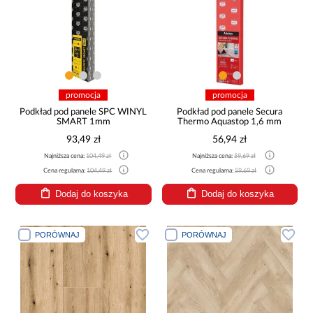
promocja
promocja
Podkład pod panele SPC WINYL
Podkład pod panele Secura
SMART 1mm
Thermo Aquastop 1,6 mm
93,49 zł
56,94 zł
Najniższa cena:
104,49 zł
Najniższa cena:
59,69 zł
Cena regularna:
104,49 zł
Cena regularna:
59,69 zł
Dodaj do koszyka
Dodaj do koszyka
PORÓWNAJ
PORÓWNAJ