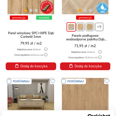
promocja
nowość
promocja
+9
Panel winylowy SPC+IXPE Dąb
Panele podłogowe
Corbetti 5mm
wodoodporne jodełka Dąb
Monza 8mm AC5 Herringbone
79,95 zł / m2
71,95 zł / m2
WR 68568
Najniższa cena:
84,95 zł
Najniższa cena:
79,95 zł
Cena regularna:
84,95 zł / m2
Cena regularna:
79,95 zł / m2
Dodaj do koszyka
Dodaj do koszyka
PORÓWNAJ
PORÓWNAJ