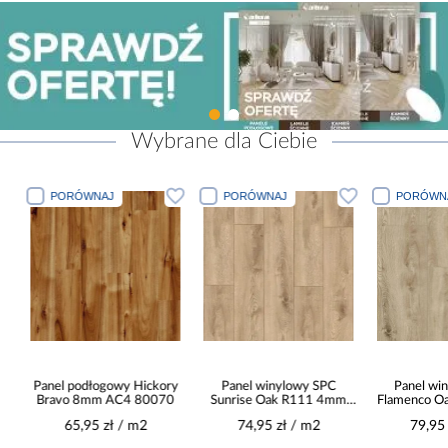
Wybrane dla Ciebie
PORÓWNAJ
PORÓWNAJ
PORÓWN
Panel podłogowy Hickory
Panel winylowy SPC
Panel wi
Bravo 8mm AC4 80070
Sunrise Oak R111 4mm
Flamenco 
23/32
2
65,95 zł / m2
74,95 zł / m2
79,95
-
M