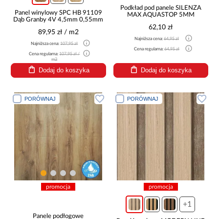
Podkład pod panele SILENZA
Panel winylowy SPC HB 91109
MAX AQUASTOP 5MM
Dąb Granby 4V 4,5mm 0,55mm
62,10 zł
89,95 zł / m2
Najniższa cena:
64,95 zł
Najniższa cena:
107,95 zł
Cena regularna:
64,95 zł
Cena regularna:
107,95 zł /
m2
Dodaj do koszyka
Dodaj do koszyka
PORÓWNAJ
PORÓWNAJ
promocja
promocja
+1
Panele podłogowe