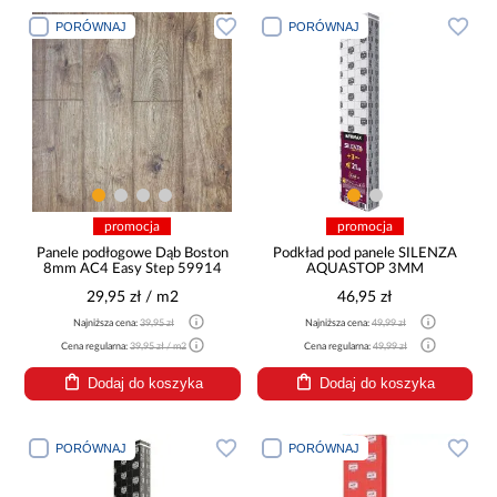
PORÓWNAJ
PORÓWNAJ
promocja
promocja
Panele podłogowe Dąb Boston
Podkład pod panele SILENZA
8mm AC4 Easy Step 59914
AQUASTOP 3MM
29,95 zł / m2
46,95 zł
Najniższa cena:
39,95 zł
Najniższa cena:
49,99 zł
Cena regularna:
39,95 zł / m2
Cena regularna:
49,99 zł
Dodaj do koszyka
Dodaj do koszyka
PORÓWNAJ
PORÓWNAJ