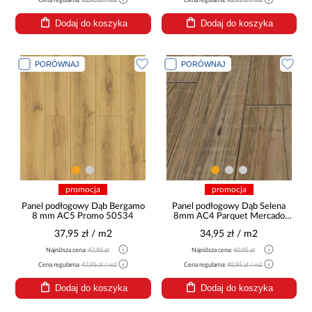
Cena regularna:
62,95 zł / m2
Cena regularna:
42,95 zł / m2
Dodaj do koszyka
Dodaj do koszyka
PORÓWNAJ
PORÓWNAJ
promocja
promocja
Panel podłogowy Dąb Bergamo
Panel podłogowy Dąb Selena
8 mm AC5 Promo 50534
8mm AC4 Parquet Mercado
34077
37,95 zł / m2
34,95 zł / m2
Najniższa cena:
47,95 zł
Najniższa cena:
40,95 zł
Cena regularna:
47,95 zł / m2
Cena regularna:
40,95 zł / m2
Dodaj do koszyka
Dodaj do koszyka