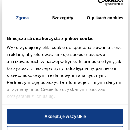
promocja
promocja
Zgoda
Szczegóły
O plikach cookies
Panele winylowe SPC Dąb
Panele podłogowe
Greenland 4,2mm
wodoodporne Dąb Sherwood
8mm AC5 XL MO.RE 5985
59,95 zł / m2
44,95 zł / m2
Niniejsza strona korzysta z plików cookie
Najniższa cena:
74,95 zł
Najniższa cena:
54,95 zł
Cena regularna:
74,95 zł / m2
Cena regularna:
54,95 zł / m2
Wykorzystujemy pliki cookie do spersonalizowania treści
i reklam, aby oferować funkcje społecznościowe i
Dodaj do koszyka
Dodaj do koszyka
analizować ruch w naszej witrynie. Informacje o tym, jak
korzystasz z naszej witryny, udostępniamy partnerom
PORÓWNAJ
PORÓWNAJ
społecznościowym, reklamowym i analitycznym.
Partnerzy mogą połączyć te informacje z innymi danymi
otrzymanymi od Ciebie lub uzyskanymi podczas
korzystania z ich usług.
Akceptuję wszystkie
promocja
promocja