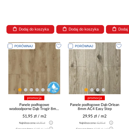
Dodaj do koszyka
Dodaj do koszyka
Dodaj
PORÓWNAJ
PORÓWNAJ
promocja
promocja
Panele podłogowe
Panele podłogowe Dąb Orlean
wodoodporne Dąb Trogir 8mm
8mm AC4 Easy Step
AC5 Elite WR 66890
51,95 zł / m2
29,95 zł / m2
Najniższa cena:
64,95 zł
Najniższa cena:
42,95 zł