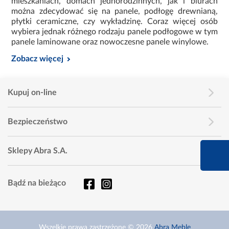
mieszkaniach, domach jednorodzinnych, jak i biurach
można zdecydować się na panele, podłogę drewnianą,
płytki ceramiczne, czy wykładzinę. Coraz więcej osób
wybiera jednak różnego rodzaju panele podłogowe w tym
panele laminowane oraz nowoczesne panele winylowe.
Zobacz więcej
Kupuj on-line
Bezpieczeństwo
660 627 627
Sklepy Abra S.A.
Infolinia dziś od 9:00 
Bądź na bieżąco
Wszelkie prawa zastrzeżone © 2026
Abra Meble