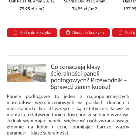
Oak R131 XL 4mm 23/32
Sunrise Oak R111 4mm
Dąb Fam
23/32
14x15
79,95 zł / m2
74,95 zł / m2
197,99
Dodaj do koszyka
Dodaj do koszyka
Dodaj
Co oznaczają klasy
ścieralności paneli
podłogowych? Przewodnik –
Sprawdź zanim kupisz!
Panele podłogowe to jeden z najpopularniejszych
materiałów wykończeniowych w polskich domach i
mieszkaniach. Nic dziwnego – są estetyczne, łatwe w
montażu, relatywnie tanie i dostępne w setkach wzorów.
Jednak wybierając panele, większość osób zwraca uwagę
głównie na kolor i cenę, pomijając bardzo ważny
parametr – klasę ścieralności.