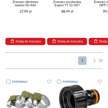
Zraszacz obrotowy
Zraszacz oscylacyjny
Zraszacz 
twister.50-460
Expert TT 52-067
OPTI
27,99 zł
88,99 zł
99,
Dodaj do koszyka
Dodaj do koszyka
Dodaj
1
PORÓWNAJ
PORÓWNAJ