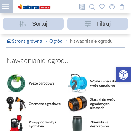
Sortuj
Filtruj
Strona główna
›
Ogród
›
Nawadnianie ogrodu
Nawadnianie ogrodu
Otwórz 
Wózki i wieszaki na
Węże ogrodowe
węże ogrodowe
Złączki do węży
Zraszacze ogrodowe
ogrodowych i
akcesoria
Pompy do wody i
Zbiorniki na
hydrofory
deszczówkę