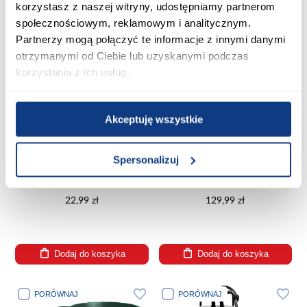
PORÓWNAJ
PORÓWNAJ
korzystasz z naszej witryny, udostępniamy partnerom
społecznościowym, reklamowym i analitycznym.
Partnerzy mogą połączyć te informacje z innymi danymi
otrzymanymi od Ciebie lub uzyskanymi podczas
korzystania z ich usług.
Akceptuję wszystkie
Spersonalizuj
Beczka Agr 25 L
Zbiornik na deszczówkę 300L +
pokrywa + kranik
22,99 zł
129,99 zł
Dodaj do koszyka
Dodaj do koszyka
PORÓWNAJ
PORÓWNAJ