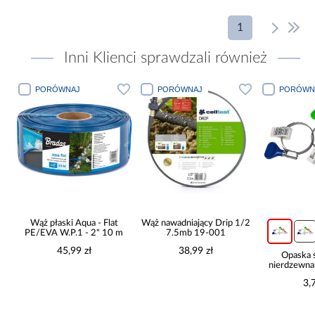
1
Inni Klienci sprawdzali również
PORÓWNAJ
PORÓWNAJ
PORÓWN
o
Wąż płaski Aqua - Flat
Wąż nawadniający Drip 1/2
PE/EVA W.P.1 - 2" 10 m
7.5mb 19-001
45,99 zł
38,99 zł
Opaska 
nierdzewn
motylkiem
3,
6