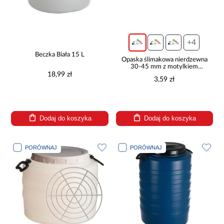
+4
Beczka Biała 15 L
Opaska ślimakowa nierdzewna
30-45 mm z motylkiem
BSGRIPM 30-45/9
18,99 zł
3,59 zł
Dodaj do koszyka
Dodaj do koszyka
PORÓWNAJ
PORÓWNAJ