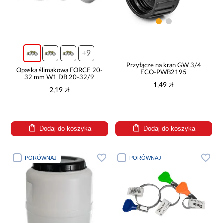
+9
Przyłącze na kran GW 3/4
Opaska ślimakowa FORCE 20-
ECO-PWB2195
32 mm W1 DB 20-32/9
1,49 zł
2,19 zł
Dodaj do koszyka
Dodaj do koszyka
PORÓWNAJ
PORÓWNAJ