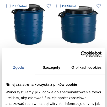
PORÓWNAJ
PORÓWNAJ
+1
+1
Beczka z uchwytem Agr 45 L
Beczka z uchwytem Agr 30 L
Zgoda
Szczegóły
O plikach cookies
42,99 zł
34,99 zł
Niniejsza strona korzysta z plików cookie
Wykorzystujemy pliki cookie do spersonalizowania treści
Dodaj do koszyka
Dodaj do koszyka
i reklam, aby oferować funkcje społecznościowe i
analizować ruch w naszej witrynie. Informacje o tym, jak