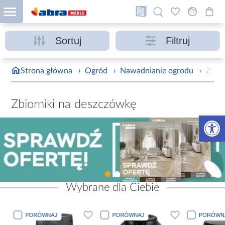
Sortuj
Filtruj
Strona główna
›
Ogród
›
Nawadnianie ogrodu
›
Zbior
Zbiorniki na deszczówkę
Otwórz 
Wybrane dla Ciebie
PORÓWNAJ
PORÓWNAJ
PORÓWN