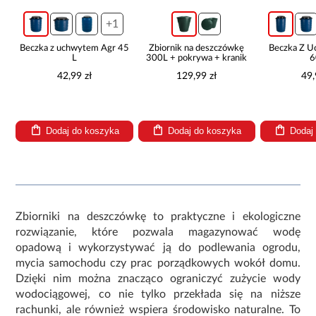
+1
30
Beczka z uchwytem Agr 45
Zbiornik na deszczówkę
Beczka Z 
L
300L + pokrywa + kranik
6
42,99 zł
129,99 zł
49,
Dodaj do koszyka
Dodaj do koszyka
Dodaj
Zbiorniki na deszczówkę to praktyczne i ekologiczne
rozwiązanie, które pozwala magazynować wodę
opadową i wykorzystywać ją do podlewania ogrodu,
mycia samochodu czy prac porządkowych wokół domu.
Dzięki nim można znacząco ograniczyć zużycie wody
wodociągowej, co nie tylko przekłada się na niższe
rachunki, ale również wspiera środowisko naturalne. To