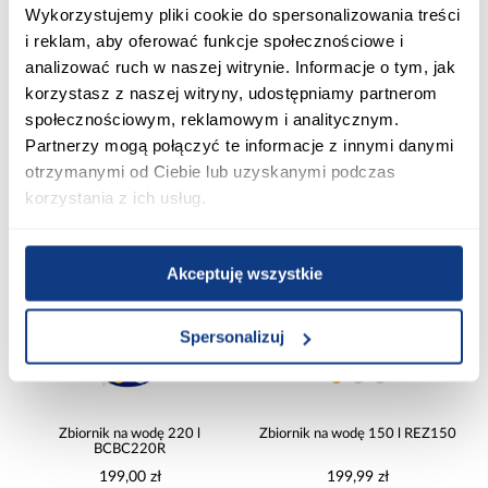
Wykorzystujemy pliki cookie do spersonalizowania treści
Beczka Kempingowa 10 L Agr
Beczka Agr 15l
i reklam, aby oferować funkcje społecznościowe i
29,99 zł
15,99 zł
analizować ruch w naszej witrynie. Informacje o tym, jak
korzystasz z naszej witryny, udostępniamy partnerom
społecznościowym, reklamowym i analitycznym.
Partnerzy mogą połączyć te informacje z innymi danymi
Dodaj do koszyka
Dodaj do koszyka
otrzymanymi od Ciebie lub uzyskanymi podczas
korzystania z ich usług.
PORÓWNAJ
PORÓWNAJ
Akceptuję wszystkie
Spersonalizuj
Zbiornik na wodę 220 l
Zbiornik na wodę 150 l REZ150
BCBC220R
199,00 zł
199,99 zł