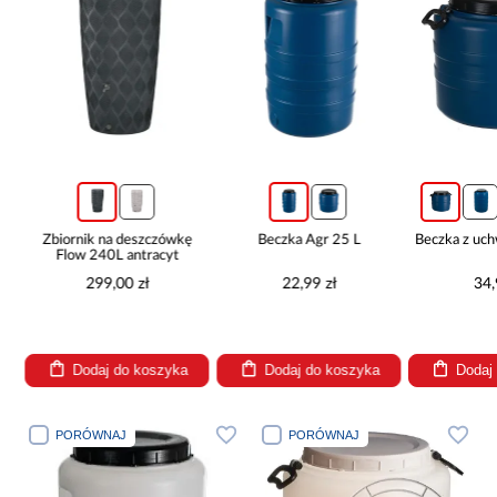
Zbiornik na deszczówkę
Beczka Agr 25 L
Beczka z uc
Flow 240L antracyt
299,00 zł
22,99 zł
34,
Dodaj do koszyka
Dodaj do koszyka
Dodaj
PORÓWNAJ
PORÓWNAJ