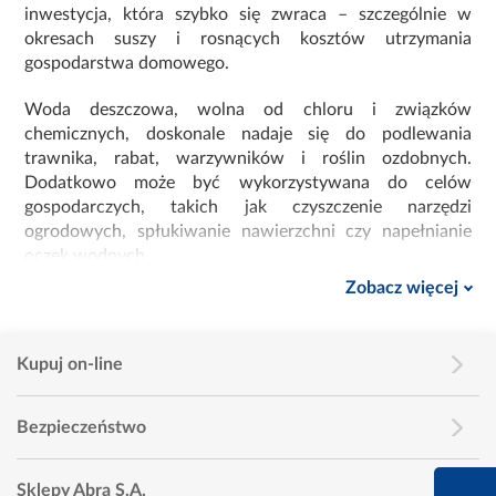
inwestycja, która szybko się zwraca – szczególnie w
okresach suszy i rosnących kosztów utrzymania
gospodarstwa domowego.
Woda deszczowa, wolna od chloru i związków
chemicznych, doskonale nadaje się do podlewania
trawnika, rabat, warzywników i roślin ozdobnych.
Dodatkowo może być wykorzystywana do celów
gospodarczych, takich jak czyszczenie narzędzi
ogrodowych, spłukiwanie nawierzchni czy napełnianie
oczek wodnych.
Zobacz więcej
Różnorodność zbiorników – dopasuj
pojemność do swoich potrzeb
W naszej ofercie znajdziesz zbiorniki na deszczówkę o
Kupuj on-line
różnych pojemnościach – od kompaktowych, 100–200-
litrowych modeli idealnych do małych ogrodów, po duże
Bezpieczeństwo
pojemniki powyżej 1000 litrów przeznaczone do
zbierania większych ilości wody z dachu domu, altany lub
garażu. Oferujemy zarówno klasyczne beczki z tworzywa
660 627 627
Sklepy Abra S.A.