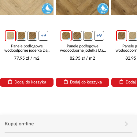
+9
+9
Panele podłogowe
Panele podłogowe
Panele 
wodoodporne jodełka Dąb
wodoodporne jodełka Dąb
wodoodporn
Segura 8mm AC5
Honey 8mm AC5
Classic
77,95 zł / m2
82,95 zł / m2
82,95
Herringbone WR 66882
Herringbone WR 63267
Herringbo
Dodaj do koszyka
Dodaj do koszyka
Dodaj
Kupuj on-line