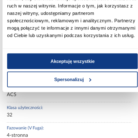
ruch w naszej witrynie. Informacje o tym, jak korzystasz z
Szerokość [mm]:
naszej witryny, udostępniamy partnerom
131
społecznościowym, reklamowym i analitycznym. Partnerzy
Długość [mm]:
mogą połączyć te informacje z innymi danymi otrzymanymi
643
od Ciebie lub uzyskanymi podczas korzystania z ich usług.
Ilość m2 w opakowaniu:
1.18
Akceptuję wszystkie
Waga [kg/m2]:
7,2
Spersonalizuj
Klasa ścieralności:
AC5
Klasa użyteczności:
32
Fazowanie (V Fuga):
4-stronna