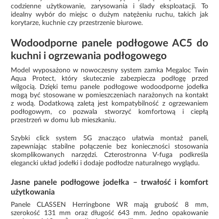
codzienne użytkowanie, zarysowania i ślady eksploatacji. To
idealny wybór do miejsc o dużym natężeniu ruchu, takich jak
korytarze, kuchnie czy przestrzenie biurowe.
Wodoodporne panele podłogowe AC5 do
kuchni i ogrzewania podłogowego
Model wyposażono w nowoczesny system zamka Megaloc Twin
Aqua Protect, który skutecznie zabezpiecza podłogę przed
wilgocią. Dzięki temu panele podłogowe wodoodporne jodełka
mogą być stosowane w pomieszczeniach narażonych na kontakt
z wodą. Dodatkową zaletą jest kompatybilność z ogrzewaniem
podłogowym, co pozwala stworzyć komfortową i ciepłą
przestrzeń w domu lub mieszkaniu.
Szybki click system 5G znacząco ułatwia montaż paneli,
zapewniając stabilne połączenie bez konieczności stosowania
skomplikowanych narzędzi. Czterostronna V-fuga podkreśla
elegancki układ jodełki i dodaje podłodze naturalnego wyglądu.
Jasne panele podłogowe jodełka – trwałość i komfort
użytkowania
Panele CLASSEN Herringbone WR mają grubość 8 mm,
szerokość 131 mm oraz długość 643 mm. Jedno opakowanie