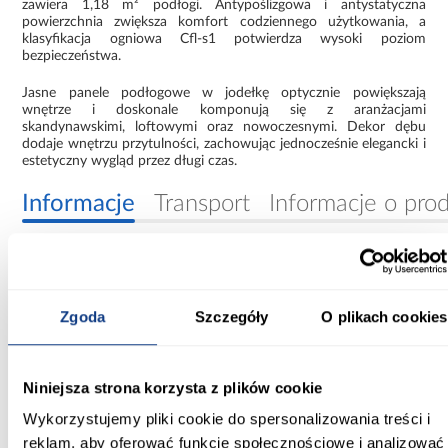
zawiera 1,18 m² podłogi. Antypoślizgowa i antystatyczna
powierzchnia zwiększa komfort codziennego użytkowania, a
klasyfikacja ogniowa Cfl-s1 potwierdza wysoki poziom
bezpieczeństwa.
Jasne panele podłogowe w jodełkę optycznie powiększają
wnętrze i doskonale komponują się z aranżacjami
skandynawskimi, loftowymi oraz nowoczesnymi. Dekor dębu
dodaje wnętrzu przytulności, zachowując jednocześnie elegancki i
estetyczny wygląd przez długi czas.
Informacje
Transport
Informacje o pro
Sposób użytkowania:
intensywny (np. biuro, korytarz, kuchnia)
Zgoda
Szczegóły
O plikach cookies
Gama kolorystyczna:
jasne
Niniejsza strona korzysta z plików cookie
Grubość [mm]:
Wykorzystujemy pliki cookie do spersonalizowania treści i
8
reklam, aby oferować funkcje społecznościowe i analizować