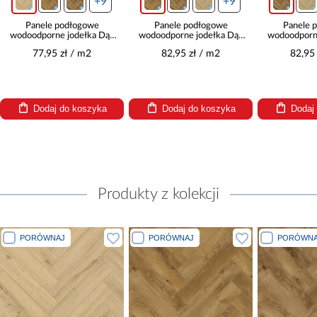
+9
+9
Panele podłogowe
Panele podłogowe
Panele 
wodoodporne jodełka Dąb
wodoodporne jodełka Dąb
wodoodporn
Segura 8mm AC5
Honey 8mm AC5
Classic
77,95 zł / m2
82,95 zł / m2
82,95
Herringbone WR 66882
Herringbone WR 63267
Herringbo
Dodaj do koszyka
Dodaj do koszyka
Dodaj
Produkty z kolekcji
PORÓWNAJ
PORÓWNAJ
PORÓWNA