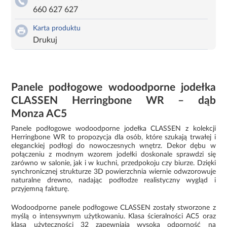
660 627 627
Karta produktu
Drukuj
Panele podłogowe wodoodporne jodełka
CLASSEN Herringbone WR – dąb
Monza AC5
Panele podłogowe wodoodporne jodełka CLASSEN z kolekcji
Herringbone WR to propozycja dla osób, które szukają trwałej i
eleganckiej podłogi do nowoczesnych wnętrz. Dekor dębu w
połączeniu z modnym wzorem jodełki doskonale sprawdzi się
zarówno w salonie, jak i w kuchni, przedpokoju czy biurze. Dzięki
synchronicznej strukturze 3D powierzchnia wiernie odwzorowuje
naturalne drewno, nadając podłodze realistyczny wygląd i
przyjemną fakturę.
Wodoodporne panele podłogowe CLASSEN zostały stworzone z
myślą o intensywnym użytkowaniu. Klasa ścieralności AC5 oraz
klasa użyteczności 32 zapewniają wysoką odporność na