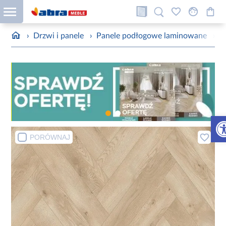
›
Drzwi i panele
›
Panele podłogowe laminowane
›
P
Otw
PORÓWNAJ