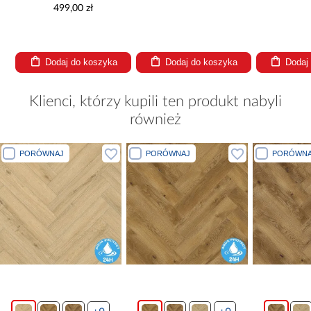
6,056l/h 58497
499,00 zł
Dodaj do koszyka
Dodaj do koszyka
Dodaj
Klienci, którzy kupili ten produkt nabyli
również
PORÓWNAJ
PORÓWNAJ
PORÓWNA