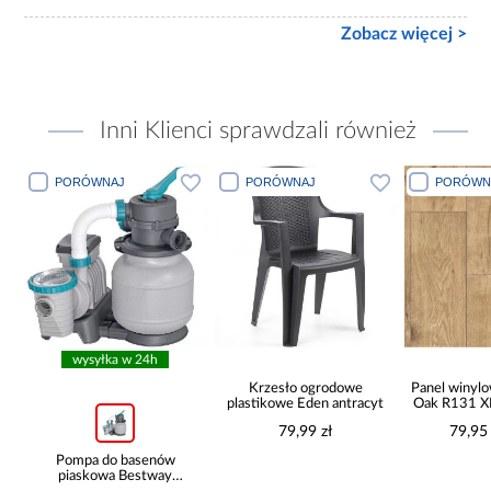
Zobacz więcej >
Inni Klienci sprawdzali również
PORÓWNAJ
PORÓWNAJ
PORÓWN
wysyłka w 24h
ą
Krzesło ogrodowe
Panel winyl
plastikowe Eden antracyt
Oak R131 
79,99 zł
79,95
Pompa do basenów
piaskowa Bestway