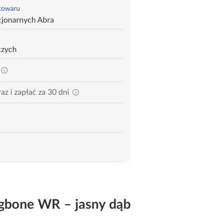
 towaru
cjonarnych Abra
czych
az i zapłać za 30 dni
gbone WR – jasny dąb