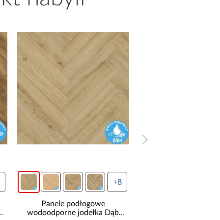
+8
+8
Panele podłogowe
Panele pod
 Dąb
wodoodporne jodełka Dąb
wodoodporne j