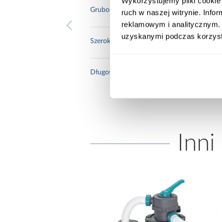
Wykorzystujemy pliki cookie 
8
Grubość [mm]:
ruch w naszej witrynie. Inf
reklamowym i analitycznym. 
uzyskanymi podczas korzysta
131
Szerokość [mm]:
643
Długość [mm]:
Inni