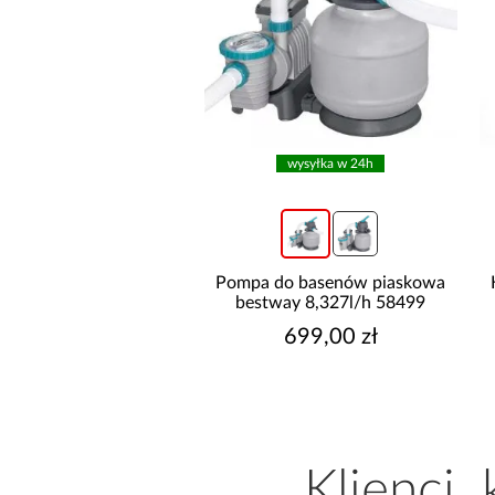
wysyłka w 24h
wysyłka w 24h
do basenów piaskowa
Pompa do basenów piaskowa
way 6,056l/h 58497
bestway 8,327l/h 58499
499,00 zł
699,00 zł
Klienci,