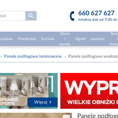
660 627 627
Infolinia dziś od 9:00 d
Drzwi
Tech
ypialnia
Przedpokój
Kuchnia
i
Ogród
Łazienka
i
panele
Insta
›
Panele podłogowe laminowane
›
Panele podłogowe wodood
Więcej
Panele podło