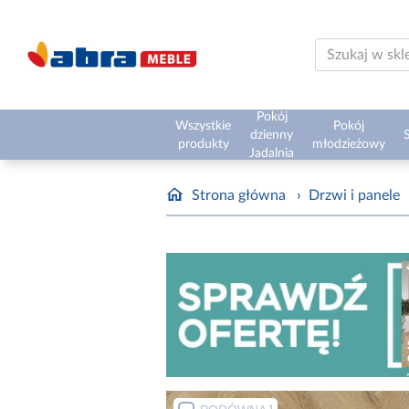
Pokój
Wszystkie
Pokój
dzienny
S
produkty
młodzieżowy
Jadalnia
Strona główna
›
Drzwi i panele