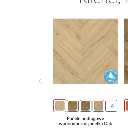
+8
+8
Panele podłogowe
Panele podłogowe
odoodporne jodełka Dąb
wodoodporne jodełka Dąb