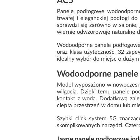
AC5
Panele podłogowe wodoodporne 
trwałej i eleganckiej podłogi 
sprawdzi się zarówno w salonie, 
wiernie odwzorowuje naturalne dr
Wodoodporne panele podłogowe C
oraz klasa użyteczności 32 zape
idealny wybór do miejsc o dużym n
Wodoodporne panele 
Model wyposażono w nowoczesny 
wilgocią. Dzięki temu panele 
kontakt z wodą. Dodatkową zale
ciepłą przestrzeń w domu lub mie
Szybki click system 5G znacząc
skomplikowanych narzędzi. Cztero
Jasne panele podłogowe jod