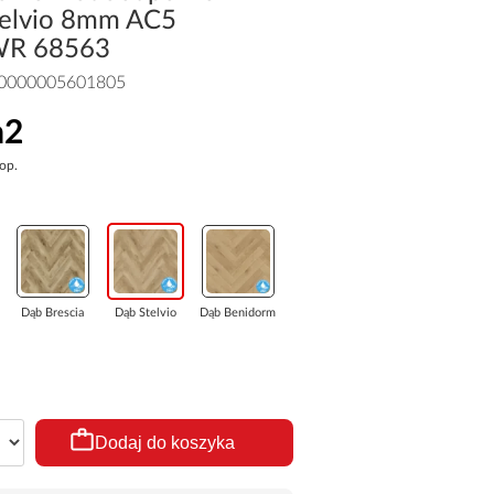
telvio 8mm AC5
WR 68563
0000005601805
m2
 op.
Dąb Brescia
Dąb Stelvio
Dąb Benidorm
Dodaj do koszyka