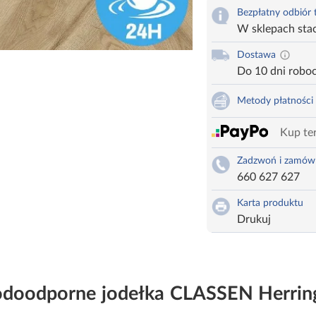
Bezpłatny odbiór
W sklepach sta
Dostawa
Do 10 dni robo
Metody płatności
Kup ter
Zadzwoń i zamów
660 627 627
Karta produktu
Drukuj
doodporne jodełka CLASSEN Herrin