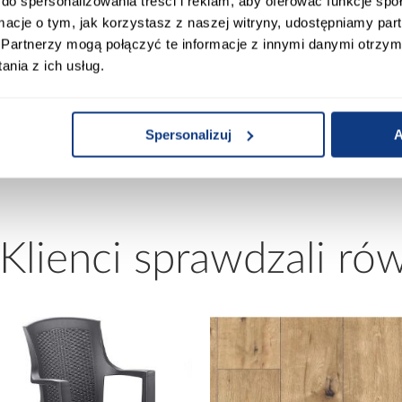
do spersonalizowania treści i reklam, aby oferować funkcje sp
Klasa ścieralności:
ormacje o tym, jak korzystasz z naszej witryny, udostępniamy p
Partnerzy mogą połączyć te informacje z innymi danymi otrzym
nia z ich usług.
Klasa użyteczności:
Fazowanie (V Fuga):
Spersonalizuj
A
 Klienci sprawdzali ró