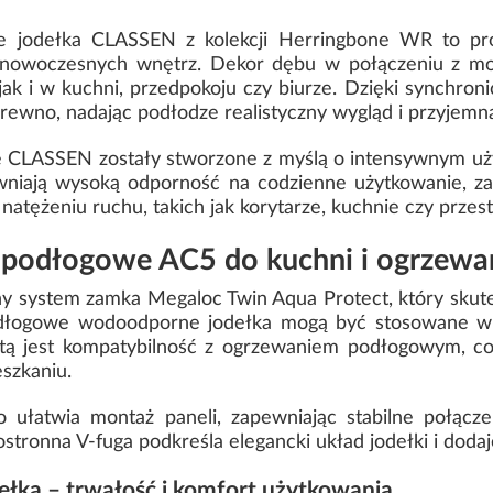
jodełka CLASSEN z kolekcji Herringbone WR to prop
do nowoczesnych wnętrz. Dekor dębu w połączeniu z 
jak i w kuchni, przedpokoju czy biurze. Dzięki synchron
ewno, nadając podłodze realistyczny wygląd i przyjemną
LASSEN zostały stworzone z myślą o intensywnym użyt
wniają wysoką odporność na codzienne użytkowanie, zary
atężeniu ruchu, takich jak korytarze, kuchnie czy przes
podłogowe AC5 do kuchni i ogrzew
system zamka Megaloc Twin Aqua Protect, który skute
podłogowe wodoodporne jodełka mogą być stosowane w
tą jest kompatybilność z ogrzewaniem podłogowym, c
szkaniu.
o ułatwia montaż paneli, zapewniając stabilne połącze
stronna V-fuga podkreśla elegancki układ jodełki i doda
ełka – trwałość i komfort użytkowania