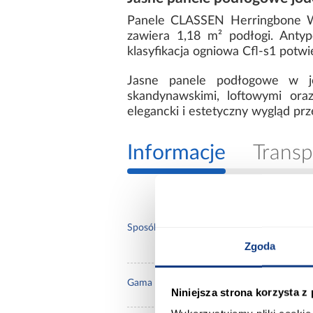
Panele CLASSEN Herringbone 
zawiera 1,18 m² podłogi. Antyp
klasyfikacja ogniowa Cfl-s1 potw
Jasne panele podłogowe w jo
skandynawskimi, loftowymi ora
elegancki i estetyczny wygląd prz
Informacje
Transp
intensy
Sposób użytkowania:
kuchnia
Zgoda
natu
Gama kolorystyczna:
Niniejsza strona korzysta z