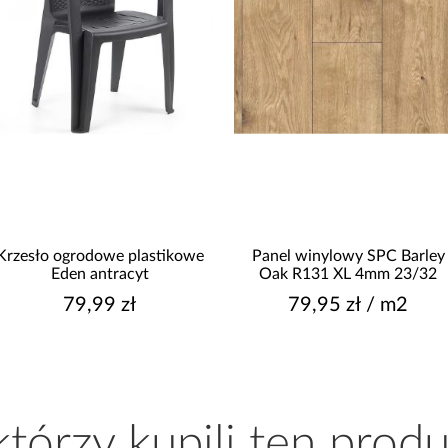
Krzesło ogrodowe plastikowe
Panel winylowy SPC Barley
Eden antracyt
Oak R131 XL 4mm 23/32
79,99 zł
79,95 zł / m2
 którzy kupili ten produ