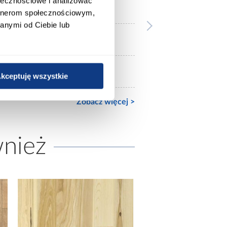
ołecznościowe i analizować
AC5
artnerom społecznościowym,
anymi od Ciebie lub
32
4-stronna
kceptuję wszystkie
Zobacz więcej >
wnież