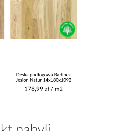
Deska podłogowa Barlinek
Elastyczny Klinkier M
Jesion Natur 14x180x1092
Corsica
178,99 zł / m2
109,99 zł / o
kt nabyli