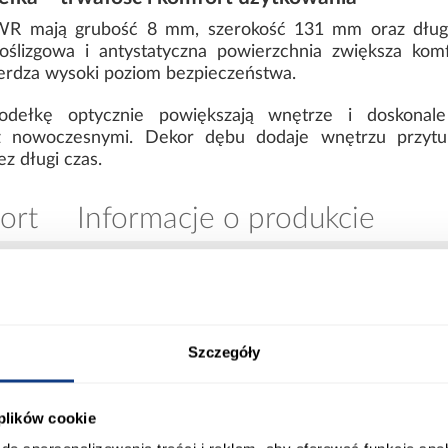
WR mają grubość 8 mm, szerokość 131 mm oraz dług
oślizgowa i antystatyczna powierzchnia zwiększa kom
ierdza wysoki poziom bezpieczeństwa.
dełkę optycznie powiększają wnętrze i doskonale
z nowoczesnymi. Dekor dębu dodaje wnętrzu przytul
ez długi czas.
ort
Informacje o produkcie
wny (np. biuro, korytarz,
Ilość m2 w opakowaniu:
)
Szczegóły
Waga [kg/m2]:
ralne
 plików cookie