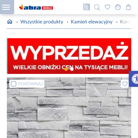
›
Wszystkie produkty
›
Kamień elewacyjny
›
Kamień 
Otw
PORÓWNAJ