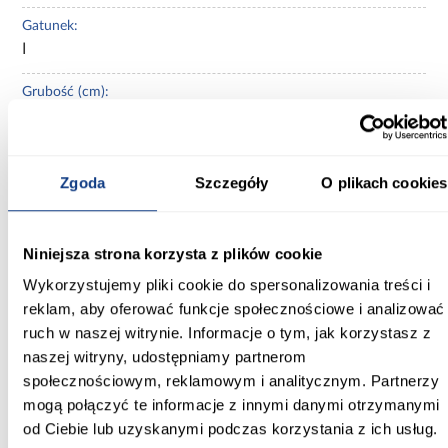
Gatunek:
I
Grubość (cm):
1,7
Ilość m2 w opakowaniu:
0,38
Zgoda
Szczegóły
O plikach cookies
Ilość sztuk w opakowaniu:
10
Niniejsza strona korzysta z plików cookie
Wykorzystujemy pliki cookie do spersonalizowania treści i
Impregnacja:
reklam, aby oferować funkcje społecznościowe i analizować
Nie
ruch w naszej witrynie. Informacje o tym, jak korzystasz z
naszej witryny, udostępniamy partnerom
Klasa ścieralności:
nie dotyczy
społecznościowym, reklamowym i analitycznym. Partnerzy
mogą połączyć te informacje z innymi danymi otrzymanymi
Materiał wykonania:
od Ciebie lub uzyskanymi podczas korzystania z ich usług.
beton