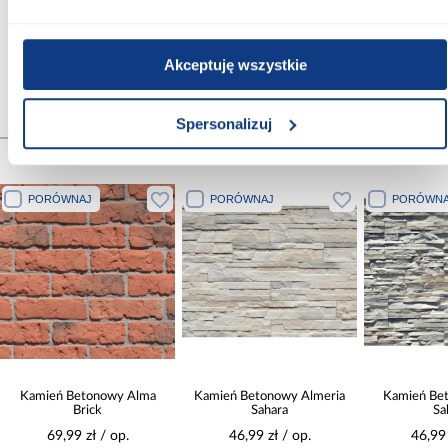
Zobacz więcej >
Akceptuję wszystkie
Spersonalizuj
Produkty alternatywne
PORÓWNAJ
PORÓWNAJ
PORÓWNA
Kamień Betonowy Alma
Kamień Betonowy Almeria
Kamień Be
Brick
Sahara
Sa
69,99 zł / op.
46,99 zł / op.
46,99 