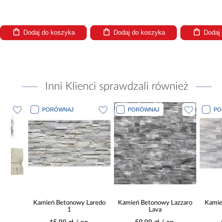
Dodaj do koszyka
Dodaj do koszyka
Dodaj
Inni Klienci sprawdzali również
PORÓWNAJ
PORÓWNAJ
PORÓWN
Kamień Betonowy Laredo
Kamień Betonowy Lazzaro
Kamień bet
1
Lava
G