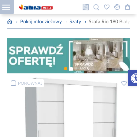
›
Pokój młodzieżowy
›
Szafy
›
Szafa Rio 180 Biały
Otw
PORÓWNAJ