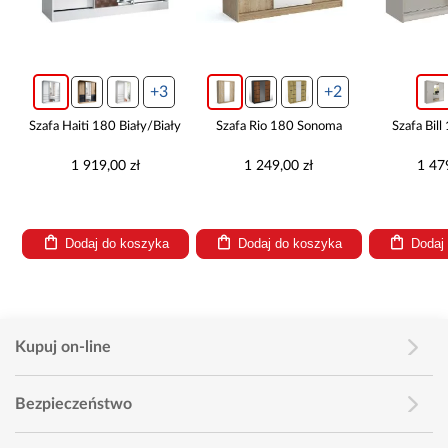
+3
+2
Szafa Haiti 180 Biały/Biały
Szafa Rio 180 Sonoma
Szafa Bill
1 919,00 zł
1 249,00 zł
1 47
Dodaj do koszyka
Dodaj do koszyka
Dodaj
Kupuj on-line
Bezpieczeństwo