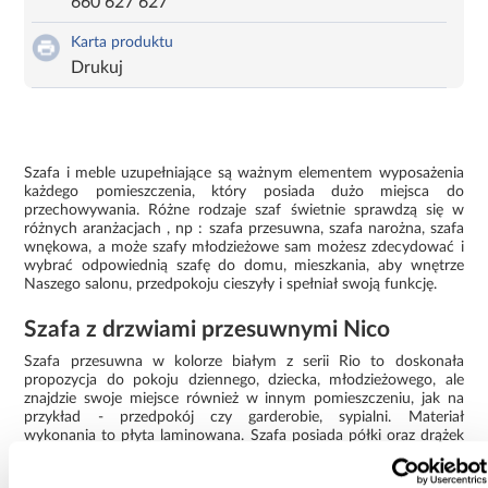
660 627 627
Karta produktu
Drukuj
Szafa i meble uzupełniające są ważnym elementem wyposażenia
każdego pomieszczenia, który posiada dużo miejsca do
przechowywania. Różne rodzaje szaf świetnie sprawdzą się w
różnych aranżacjach , np : szafa przesuwna, szafa narożna, szafa
wnękowa, a może szafy młodzieżowe sam możesz zdecydować i
wybrać odpowiednią szafę do domu, mieszkania, aby wnętrze
Naszego salonu, przedpokoju cieszyły i spełniał swoją funkcję.
Szafa z drzwiami przesuwnymi Nico
Szafa przesuwna w kolorze białym z serii Rio to doskonała
propozycja do pokoju dziennego, dziecka, młodzieżowego, ale
znajdzie swoje miejsce również w innym pomieszczeniu, jak na
przykład - przedpokój czy garderobie, sypialni. Materiał
wykonania to płyta laminowana. Szafa posiada półki oraz drążek
na ubrania. Szafa posiada również lustro, które sprawi, że
pomieszczenie stanie się optycznie większe. Mebel będzie