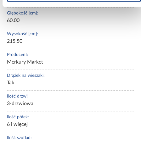
Głębokość [cm]:
60.00
Wysokość [cm]:
215.50
Producent:
Merkury Market
Drążek na wieszaki:
Tak
Ilość drzwi:
3-drzwiowa
Ilość półek:
6 i więcej
Ilość szuflad: