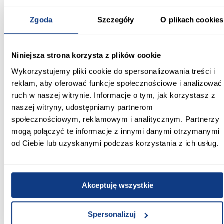
świetnym miejscem do wieszania ubrań, na buty lub inne
domowe tekstylia. Nowoczesny styl mebli wpadnie do gustu
każdemu, kto poszukuje eleganckiego, klasycznego, a zarazem
Zgoda
Szczegóły
O plikach cookies
nowoczesnego umeblowania. Idealnie wpasuje się w większość
aranżacji. Przeznaczona do samodzielnego montażu.
Szafa i jej akcesoria
Niniejsza strona korzysta z plików cookie
Wykorzystujemy pliki cookie do spersonalizowania treści i
W naszej ofercie znajdziesz różne meble, niezbędny element
wyposażenia wnętrz. Wybierając szafy sam zdecydujesz czego
reklam, aby oferować funkcje społecznościowe i analizować
potrzebujesz - szafy na ubrania są z wieszaki, szufladami, półkami,
ruch w naszej witrynie. Informacje o tym, jak korzystasz z
do wyboru sposób otwierania- drzwi przesuwne, drzwi uchylne,
ilość drzwi, a także szafa z lustrem, które będą doskonale
naszej witryny, udostępniamy partnerom
pasowały do wnętrz nowoczesnych.
społecznościowym, reklamowym i analitycznym. Partnerzy
mogą połączyć te informacje z innymi danymi otrzymanymi
Szeroki wybór szaf w ofercie pozwala dopasować mebel nawet
do trudnego do aranżacji pomieszczenia w zależności od potrzeb.
od Ciebie lub uzyskanymi podczas korzystania z ich usług.
Warto więc zapoznać się z całą ofertą i wybrać swoją wymarzoną
szafę!
Informacje
Transport
Informacje o pro
Akceptuję wszystkie
Szerokość [cm]:
Spersonalizuj
180.00