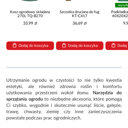
wysył
Kosz ogrodowy składany
Szczotka druciana do fug
Podkładka
270L TQ-B270
KT-CX17
40X20X2
POD
33,99 zł
36,69 zł
9,
Dodaj do koszyka
Dodaj do koszyka
Dodaj
Utrzymanie ogrodu w czystości to nie tylko kwestia
estetyki, ale również zdrowia roślin i komfortu
użytkowania przestrzeni wokół domu.
Narzędzia do
sprzątania ogrodu
to niezbędne akcesoria, które pomogą
Ci szybko, wygodnie i skutecznie usunąć liście, gałęzie,
trawę, chwasty, ziemię czy inne zanieczyszczenia
powstałe podczas prac ogrodniczych.