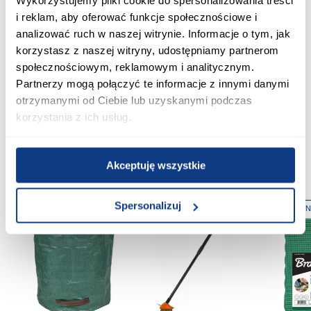
Wykorzystujemy pliki cookie do spersonalizowania treści
i reklam, aby oferować funkcje społecznościowe i
Szczotka druciana do fug KT-
Zestaw szczotek drucianych KT-
analizować ruch w naszej witrynie. Informacje o tym, jak
CX17
CX14
korzystasz z naszej witryny, udostępniamy partnerom
36,69 zł
55,99 zł
społecznościowym, reklamowym i analitycznym.
Partnerzy mogą połączyć te informacje z innymi danymi
otrzymanymi od Ciebie lub uzyskanymi podczas
Dodaj do koszyka
Dodaj do koszyka
korzystania z ich usług.
Akceptuję wszystkie
Inni Klienci sprawdzali również
Spersonalizuj
PORÓWNAJ
PORÓWNAJ
PORÓWN