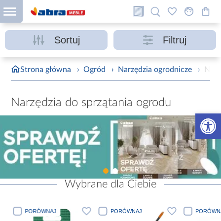
Sortuj
Filtruj
Strona główna
›
Ogród
›
Narzędzia ogrodnicze
›
Narz
Narzędzia do sprzątania ogrodu
Otwórz 
Wybrane dla Ciebie
PORÓWNAJ
PORÓWNAJ
PORÓWN