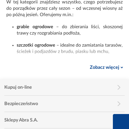
W tej kategorii znajdziesz wszystko, czego potrzebujesz
do porządków przez cały sezon – od wczesnej wiosny aż
po późną jesień. Oferujemy m.in.:
grabie ogrodowe
– do zbierania liści, skoszonej
trawy czy rozgrabiania podłoża,
szczotki ogrodowe
– idealne do zamiatania tarasów,
ścieżek i podjazdów z brudu, piasku lub mchu,
taczki ogrodowe
– do transportowania odpadków
Zobacz więcej
roślinnych, ziemi, drewna czy narzędzi,
kosze na liście i worki ogrodowe
– lekkie i pojemne,
Kupuj on-line
ułatwiają wynoszenie dużej ilości zielonych
odpadów.
Bezpieczeństwo
Wszystkie oferowane
narzędzia do sprzątania ogrodu
cechuje wysoka jakość wykonania, odporność na
660 627 627
warunki atmosferyczne i trwałość. Dzięki ergonomicznej
Sklepy Abra S.A.
konstrukcji, praca staje się mniej męcząca, a efekty są
Infolinia dziś od 9:00 