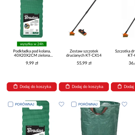
wysyłka w 24h
g
Podkładka pod kolana,
Zestaw szczotek
Szczotka dr
40X20X2CM zielona
drucianych KT-CX14
KT-
POD150GR
9,99 zł
55,99 zł
36,
Dodaj do koszyka
Dodaj do koszyka
Dodaj
PORÓWNAJ
PORÓWNAJ