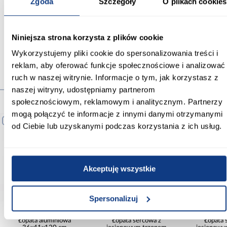
Zgoda
Szczegóły
O plikach cookies
Marka produktu:
GARDEN MERCADO
Niniejsza strona korzysta z plików cookie
Wykorzystujemy pliki cookie do spersonalizowania treści i
reklam, aby oferować funkcje społecznościowe i analizować
ruch w naszej witrynie. Informacje o tym, jak korzystasz z
Produkty alternatywne
naszej witryny, udostępniamy partnerom
społecznościowym, reklamowym i analitycznym. Partnerzy
mogą połączyć te informacje z innymi danymi otrzymanymi
PORÓWNAJ
PORÓWNAJ
PORÓWNA
od Ciebie lub uzyskanymi podczas korzystania z ich usług.
Akceptuję wszystkie
Spersonalizuj
Łopata aluminiowa
Łopata sercowa z
Łopata 