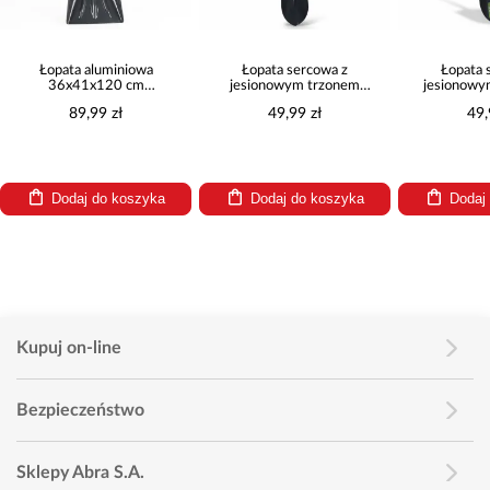
Łopata aluminiowa
Łopata sercowa z
Łopata 
36x41x120 cm
jesionowym trzonem
jesionowy
GM72328PC
215x285x150 GM74334
21,5x28,5x
89,99 zł
49,99 zł
49,
Dodaj do koszyka
Dodaj do koszyka
Dodaj
Kupuj on-line
Bezpieczeństwo
Sklepy Abra S.A.