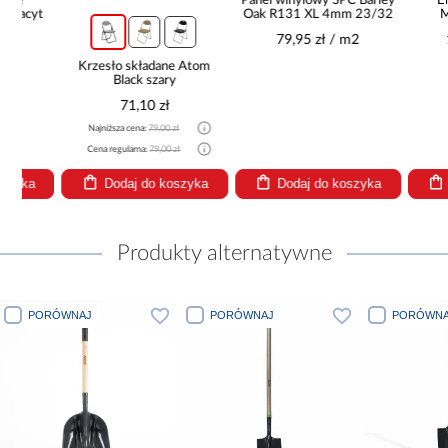
Panel winylowy SPC Barley
Elastycz
t
Oak R131 XL 4mm 23/32
Mineral
79,95 zł / m2
109,99
Krzesło składane Atom
Black szary
71,10 zł
Najniższa cena:
79,00 zł
Cena regularna:
79,00 zł
Dodaj do koszyka
Dodaj do koszyka
Dodaj
Produkty alternatywne
PORÓWNAJ
PORÓWNAJ
PORÓWNA