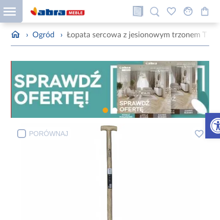
›
Ogród
›
Łopata sercowa z jesionowym trzonem T 2
Otw
PORÓWNAJ