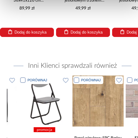
36x41x120 cm
jesionowym trzonem
jesionowy
GM72328PC
215x285x150 GM74334
21,5x28,5x
89,99 zł
49,99 zł
49,
Dodaj do koszyka
Dodaj do koszyka
Dodaj
Inni Klienci sprawdzali również
PORÓWNAJ
PORÓWNAJ
PORÓWN
promocja