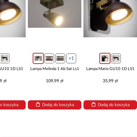
+1
GU10 1D LS1
Lampa Melinda 1 Ab Sat Ls1
Lampa Mario GU10 1D LS1
9 zł
109,99 zł
35,99 zł
do koszyka
Dodaj do koszyka
Dodaj do koszyka