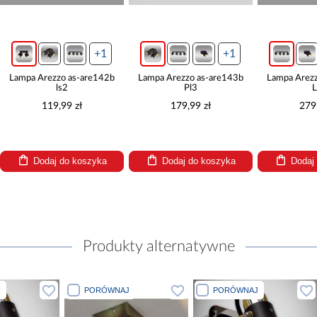
+1
+1
Lampa Arezzo as-are142b
Lampa Arezzo as-are143b
Lampa Arez
ls2
Pl3
L
119,99 zł
179,99 zł
279
Dodaj do koszyka
Dodaj do koszyka
Dodaj
Produkty alternatywne
J
PORÓWNAJ
PORÓWNAJ