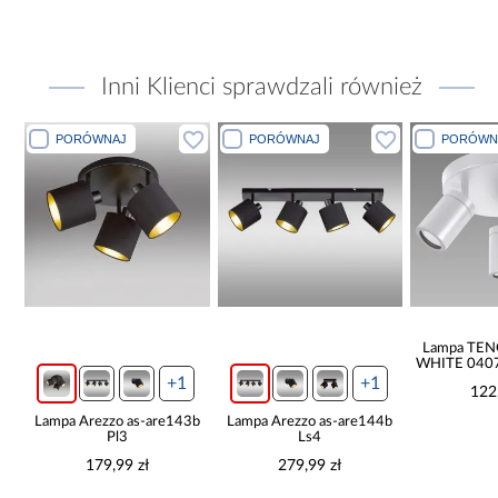
Inni Klienci sprawdzali również
PORÓWNAJ
PORÓWNAJ
PORÓWN
Lampa TE
WHITE 0407
+1
+1
122
Lampa Arezzo as-are143b
Lampa Arezzo as-are144b
Pl3
Ls4
179,99 zł
279,99 zł