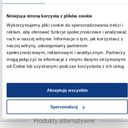
nie dotyczy
Niniejsza strona korzysta z plików cookie
Całościowy strumień świetlny:
nie dotyczy
Wykorzystujemy pliki cookie do spersonalizowania treści i
reklam, aby oferować funkcje społecznościowe i analizować
Kolor:
ruch w naszej witrynie. Informacje o tym, jak korzystasz z
czarny
naszej witryny, udostępniamy partnerom
społecznościowym, reklamowym i analitycznym. Partnerzy
Gwint:
mogą połączyć te informacje z innymi danymi otrzymanymi
E14
od Ciebie lub uzyskanymi podczas korzystania z ich usług.
Ilość punktów światła:
1
Akceptuję wszystkie
Zobacz więcej >
Spersonalizuj
Produkty alternatywne