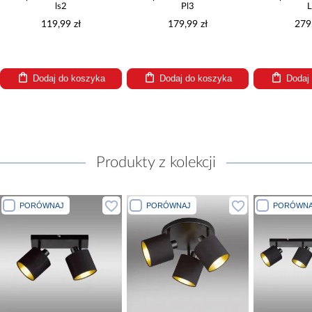
ls2
Pl3
L
119,99 zł
179,99 zł
279
Dodaj do koszyka
Dodaj do koszyka
Dodaj
Produkty z kolekcji
PORÓWNAJ
PORÓWNAJ
PORÓWNA