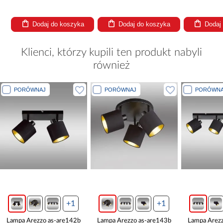
Dodaj do koszyka
Dodaj do koszyka
Dodaj
Klienci, którzy kupili ten produkt nabyli
również
PORÓWNAJ
PORÓWNAJ
PORÓWNA
+1
+1
Lampa Arezzo as-are142b
Lampa Arezzo as-are143b
Lampa Arez