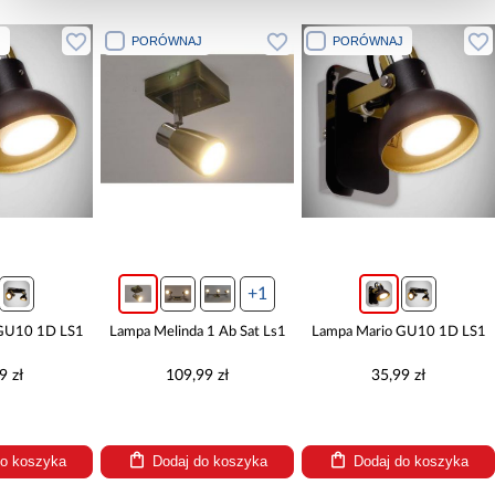
J
PORÓWNAJ
PORÓWNAJ
+1
GU10 1D LS1
Lampa Melinda 1 Ab Sat Ls1
Lampa Mario GU10 1D LS1
9 zł
109,99 zł
35,99 zł
do koszyka
Dodaj do koszyka
Dodaj do koszyka