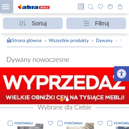
Sortuj
Filtruj
Strona główna
›
Wszystkie produkty
›
Dywany
›
Dyw
Dywany nowoczesne
Otwórz 
Wybrane dla Ciebie
PORÓWNAJ
PORÓWNAJ
PORÓWN