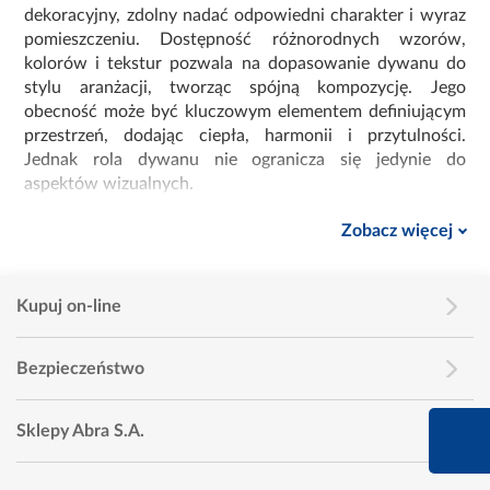
dekoracyjny, zdolny nadać odpowiedni charakter i wyraz
pomieszczeniu. Dostępność różnorodnych wzorów,
kolorów i tekstur pozwala na dopasowanie dywanu do
stylu aranżacji, tworząc spójną kompozycję. Jego
obecność może być kluczowym elementem definiującym
przestrzeń, dodając ciepła, harmonii i przytulności.
Jednak rola dywanu nie ogranicza się jedynie do
aspektów wizualnych.
Dywan
pełni istotną funkcję praktyczną, szczególnie w
Zobacz więcej
przestrzeniach, gdzie chcemy stworzyć przytulne i
komfortowe środowisko. Jego obecność na podłodze to
nie tylko dodatkowa warstwa izolacyjna, która
Kupuj on-line
zatrzymuje ciepło w pomieszczeniu, ale również
doskonały absorber dźwięku, co sprawia, że wnętrze
Bezpieczeństwo
staje się bardziej spokojne i przyjazne.
Nowoczesne dywany – różnorodne
660 627 627
Sklepy Abra S.A.
wzory i niestandardowe kształty
Infolinia dziś od 9:00 
Nowoczesne dywany
to nie tylko praktyczne elementy