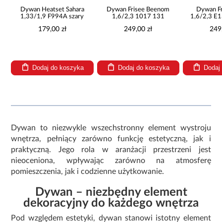
Dywan Frisee Beenom
Dywan Frisee Lucca
Dywan wi
1,6/2,3 1017 131
1,6/2,3 E132b antracyt
0,67/1,
249,00 zł
249,00 zł
69,
Dodaj do koszyka
Dodaj do koszyka
Dodaj
Dywan to niezwykle wszechstronny element wystroju
wnętrza, pełniący zarówno funkcję estetyczną, jak i
praktyczną. Jego rola w aranżacji przestrzeni jest
nieoceniona, wpływając zarówno na atmosferę
pomieszczenia, jak i codzienne użytkowanie.
Dywan – niezbędny element
dekoracyjny do każdego wnętrza
Pod względem estetyki, dywan stanowi istotny element