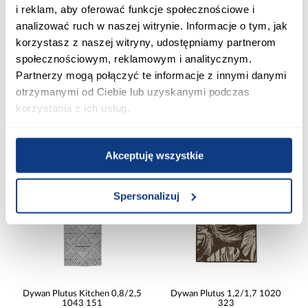
i reklam, aby oferować funkcje społecznościowe i
analizować ruch w naszej witrynie. Informacje o tym, jak
Dywan Merlyne 1,4/1,9 E568A
Dywan Plutus Kitchen 0,8/2,5
korzystasz z naszej witryny, udostępniamy partnerom
SGZ58 kremowy/jasny szary
1052 232
społecznościowym, reklamowym i analitycznym.
179,00 zł
99,99 zł
Partnerzy mogą połączyć te informacje z innymi danymi
otrzymanymi od Ciebie lub uzyskanymi podczas
korzystania z ich usług.
Dodaj do koszyka
Dodaj do koszyka
PORÓWNAJ
PORÓWNAJ
Akceptuję wszystkie
Spersonalizuj
Dywan Plutus Kitchen 0,8/2,5
Dywan Plutus 1,2/1,7 1020
1043 151
323