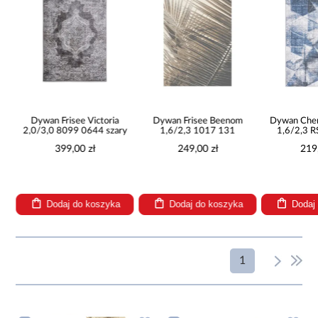
mp
Dywan Frisee Victoria
Dywan Frisee Beenom
Dywan Chen
2,0/3,0 8099 0644 szary
1,6/2,3 1017 131
1,6/2,3 
nie
399,00 zł
249,00 zł
219
Dodaj do koszyka
Dodaj do koszyka
Dodaj
1