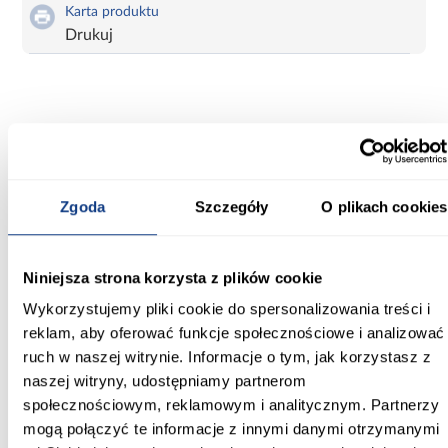
Karta produktu
Drukuj
Front Essen to stylowy element, który doda elegancji Twojej
kuchni. Jego czarny kolor o połyskującym wykończeniu przyciąga
uwagę i nadaje pomieszczeniu nowoczesnego charakteru.
Wykonany z trwałej płyty melaminowanej doskonale nadaje się
Zgoda
Szczegóły
O plikach cookies
do szafki narożnej górnej. Front sprzedawany bez uchwytów -
trzeba zamówić dodatkowo.
Essen to idealny wybór dla tych, którzy cenią sobie estetykę i
Niniejsza strona korzysta z plików cookie
jakość wykonania. Dzięki niemu Twoja kuchnia stanie się jeszcze
Wykorzystujemy pliki cookie do spersonalizowania treści i
piękniejsza i bardziej funkcjonalna.
reklam, aby oferować funkcje społecznościowe i analizować
Informacje
Transport
Informacje o pro
ruch w naszej witrynie. Informacje o tym, jak korzystasz z
naszej witryny, udostępniamy partnerom
społecznościowym, reklamowym i analitycznym. Partnerzy
Wysokość [cm]:
mogą połączyć te informacje z innymi danymi otrzymanymi
71.40