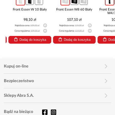
ZE
Front Essen W 10 Biały
Front Essen W8 60 Biały
Front Essen
W4/30
98,10 zł
107,10 zł
107
Najniższa cena:
109,00 zł
Najniższa cena:
119,00 zł
Najniższa cen
Cena regularna:
109,00 zł
Cena regularna:
119,00 zł
Cena regularn
Dodaj do koszyka
Dodaj do koszyka
Dodaj
Kupuj on-line
Bezpieczeństwo
Sklepy Abra S.A.
Bądź na bieżąco