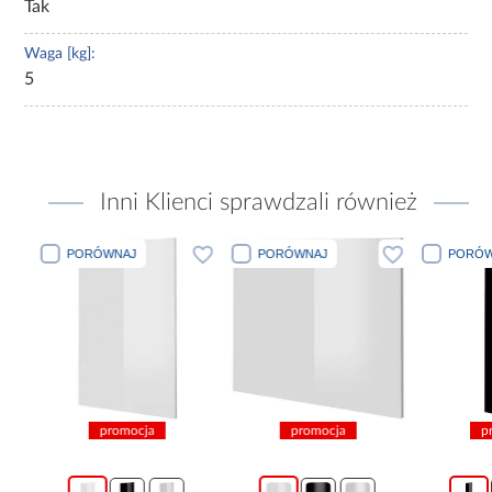
Tak
Waga [kg]:
5
Inni Klienci sprawdzali również
PORÓWNAJ
PORÓWNAJ
PORÓWN
promocja
promocja
pro