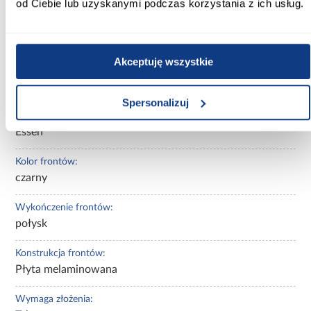
od Ciebie lub uzyskanymi podczas korzystania z ich usług.
Szerokość [cm]:
36.2
Akceptuję wszystkie
Głębokość [cm]:
1.90
Spersonalizuj
Kolekcja:
Essen
Kolor frontów:
czarny
Wykończenie frontów:
połysk
Konstrukcja frontów:
Płyta melaminowana
Wymaga złożenia: