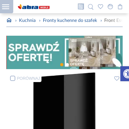
›
Kuchnia
›
Fronty kuchenne do szafek
›
Front Essen
Otw
PORÓWNAJ