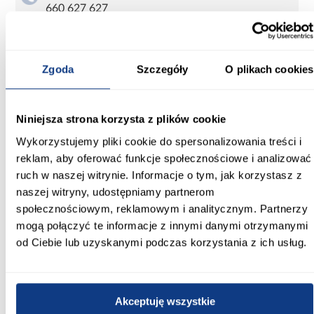
660 627 627
Karta produktu
Drukuj
Zgoda
Szczegóły
O plikach cookies
Niniejsza strona korzysta z plików cookie
Front sprzedawany bez uchwytów - trzeba zamówić dodatkowo.
Wykorzystujemy pliki cookie do spersonalizowania treści i
Informacje
Transport
Informacje o pro
reklam, aby oferować funkcje społecznościowe i analizować
ruch w naszej witrynie. Informacje o tym, jak korzystasz z
naszej witryny, udostępniamy partnerom
Producent:
społecznościowym, reklamowym i analitycznym. Partnerzy
Merkury Market
mogą połączyć te informacje z innymi danymi otrzymanymi
od Ciebie lub uzyskanymi podczas korzystania z ich usług.
Szerokość [cm]:
39.60
Wysokość [cm]:
Akceptuję wszystkie
196.40