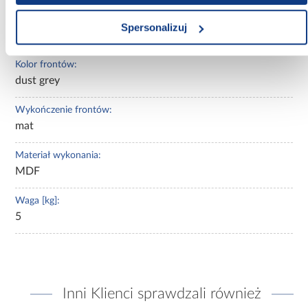
Kolekcja:
Spersonalizuj
Quantum
Kolor frontów:
dust grey
Wykończenie frontów:
mat
Materiał wykonania:
MDF
Waga [kg]:
5
Inni Klienci sprawdzali również