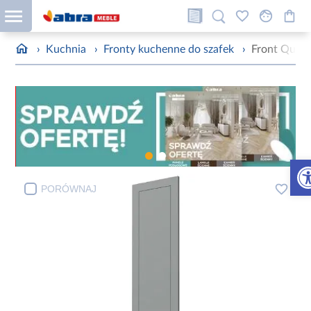
›
Kuchnia
›
Fronty kuchenne do szafek
›
Front Quan
Otw
PORÓWNAJ