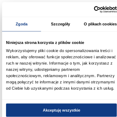
Komoda Alessio AE8 2S2D Eukaliptus/Dąb Baltic
Informacje
Transport
Do pobrania
Inf
Zgoda
Szczegóły
O plikach cookies
Szerokość [cm]:
Niniejsza strona korzysta z plików cookie
125.00
Wykorzystujemy pliki cookie do spersonalizowania treści i
reklam, aby oferować funkcje społecznościowe i analizować
Głębokość [cm]:
ruch w naszej witrynie. Informacje o tym, jak korzystasz z
42.00
naszej witryny, udostępniamy partnerom
społecznościowym, reklamowym i analitycznym. Partnerzy
Wysokość [cm]:
mogą połączyć te informacje z innymi danymi otrzymanymi
115.00
od Ciebie lub uzyskanymi podczas korzystania z ich usług.
Kolor frontów:
eukaliptus
Akceptuję wszystkie
Kolor korpusu:
eukaliptus/dąb