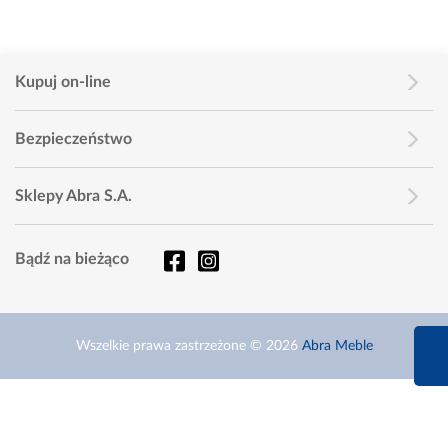
Kupuj on-line
Bezpieczeństwo
Sklepy Abra S.A.
Bądź na bieżąco
660 627 6
Wszelkie prawa zastrzeżone © 2026
Abra Meble
Infolinia dziś od 9