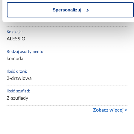
Spersonalizuj
Wybarwienie:
zielone
Kolekcja:
ALESSIO
Rodzaj asortymentu:
komoda
Ilość drzwi:
2-drzwiowa
Ilość szuflad:
2-szuflady
Zobacz więcej >