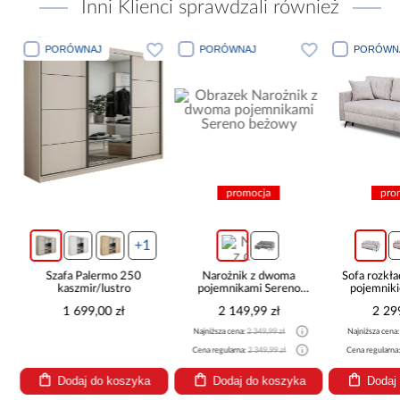
Inni Klienci sprawdzali również
PORÓWNAJ
PORÓWNAJ
PORÓWN
promocja
pro
+1
Szafa Palermo 250
Narożnik z dwoma
Sofa rozkła
kaszmir/lustro
pojemnikami Sereno
pojemnik
beżowy
1 699,00 zł
2 149,99 zł
2 29
Najniższa cena:
2 349,99 zł
Najniższa cena
Cena regularna:
2 349,99 zł
Cena regularna
Dodaj do koszyka
Dodaj do koszyka
Dodaj