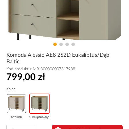
Komoda Alessio AE8 2S2D Eukaliptus/Dąb
Baltic
Kod produktu:
MR-000000007317938
799,00 zł
Kolor
beż/dąb
eukaliptus/dąb ...