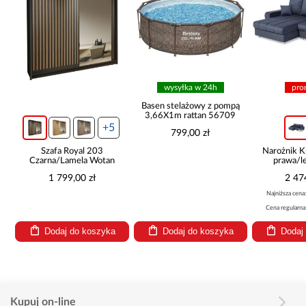
wysyłka w 24h
pro
ą
Basen stelażowy z pompą
3,66X1m rattan 56709
+5
799,00 zł
Szafa Royal 203
Narożnik K
Czarna/Lamela Wotan
prawa/l
1 799,00 zł
2 47
Najniższa cena
Cena regularna
Dodaj do koszyka
Dodaj do koszyka
Dodaj
Kupuj on-line