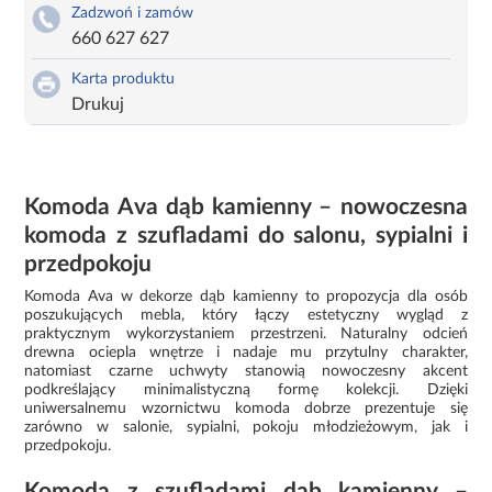
Zadzwoń i zamów
660 627 627
Karta produktu
Drukuj
Komoda Ava dąb kamienny – nowoczesna
komoda z szufladami do salonu, sypialni i
przedpokoju
Komoda Ava w dekorze dąb kamienny to propozycja dla osób
poszukujących mebla, który łączy estetyczny wygląd z
praktycznym wykorzystaniem przestrzeni. Naturalny odcień
drewna ociepla wnętrze i nadaje mu przytulny charakter,
natomiast czarne uchwyty stanowią nowoczesny akcent
podkreślający minimalistyczną formę kolekcji. Dzięki
uniwersalnemu wzornictwu komoda dobrze prezentuje się
zarówno w salonie, sypialni, pokoju młodzieżowym, jak i
przedpokoju.
Komoda z szufladami dąb kamienny –