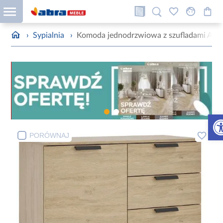
›
Sypialnia
›
Komoda jednodrzwiowa z szufladami Ava
Otw
PORÓWNAJ