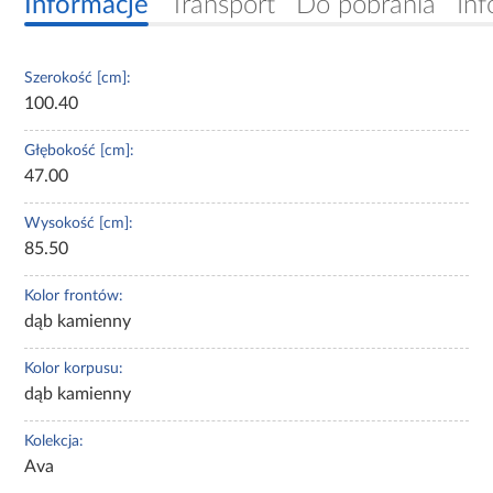
Informacje
Transport
Do pobrania
Inf
Szerokość [cm]:
100.40
Głębokość [cm]:
47.00
Wysokość [cm]:
85.50
Kolor frontów:
dąb kamienny
Kolor korpusu:
dąb kamienny
Kolekcja:
Ava