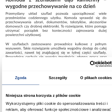
wygodne przechowywanie na co dzień
Przemyślany układ szuflad pozwala uporządkować wiele
przedmiotów codziennego użytku. Komoda sprawdzi się do
przechowywania ubrań, dokumentów, tekstyliów, akcesoriów
domowych czy drobnej elektroniki. To rozwiązanie, które pomaga
utrzymać porządek bez konieczności zajmowania dużej
powierzchni użytkowej.
W szufladach zastosowano prowadnice kulkowe z pełnym
wysuwem. Takie rozwiązanie umożliwia wygodny dostęp do całej
zawartości, nawet tej znajdującej się w tylnej części szuflady.
Prowadnice cechują się wysoką trwałością, płynną pracą oraz
cichym działaniem podczas codziennego użytkowania.
Komoda z cichym domykiem – większy komfort
użytkowania
Zgoda
Szczegóły
O plikach cookies
Drzwi wyposażono w zawiasy z systemem cichego domyku, który
ogranicza hałas podczas zamykania i zwiększa komfort
korzystania z mebla. Mechanizm spowalnia ruch frontu przed
Niniejsza strona korzysta z plików cookie
całkowitym zamknięciem, chroniąc jednocześnie elementy
konstrukcyjne przed nadmiernym zużyciem.
Wykorzystujemy pliki cookie do spersonalizowania treści i
reklam, aby oferować funkcje społecznościowe i analizować
Nowoczesna komoda do salonu, sypialni i