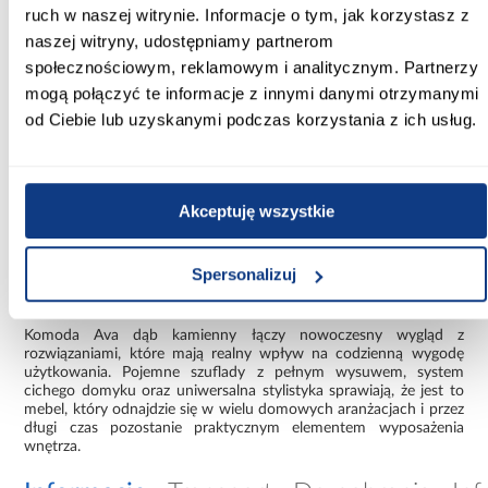
ruch w naszej witrynie. Informacje o tym, jak korzystasz z
pokoju młodzieżowego
naszej witryny, udostępniamy partnerom
Prosta bryła oraz dekor dąb kamienny sprawiają, że komoda Ava
społecznościowym, reklamowym i analitycznym. Partnerzy
łatwo wpisuje się w różnorodne aranżacje wnętrz. Doskonale
komponuje się z wyposażeniem w stylu loftowym, nowoczesnym
mogą połączyć te informacje z innymi danymi otrzymanymi
oraz skandynawskim. Może pełnić funkcję komody na ubrania w
od Ciebie lub uzyskanymi podczas korzystania z ich usług.
sypialni, miejsca do przechowywania dokumentów w salonie lub
praktycznego mebla w przedpokoju.
Kompaktowe wymiary pozwalają efektywnie wykorzystać
dostępną przestrzeń, jednocześnie oferując dużą ilość miejsca do
Akceptuję wszystkie
przechowywania. Dzięki temu komoda Ava sprawdzi się zarówno
w większych pomieszczeniach, jak i mieszkaniach, gdzie liczy się
każdy metr kwadratowy.
Spersonalizuj
Dlaczego warto wybrać komodę Ava?
Komoda Ava dąb kamienny łączy nowoczesny wygląd z
rozwiązaniami, które mają realny wpływ na codzienną wygodę
użytkowania. Pojemne szuflady z pełnym wysuwem, system
cichego domyku oraz uniwersalna stylistyka sprawiają, że jest to
mebel, który odnajdzie się w wielu domowych aranżacjach i przez
długi czas pozostanie praktycznym elementem wyposażenia
wnętrza.