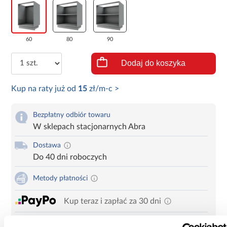
60
80
90
Dodaj do koszyka
Kup na raty już od
15
zł/m-c >
Bezpłatny odbiór towaru
W sklepach stacjonarnych Abra
Dostawa
Do 40 dni roboczych
Metody płatności
Kup teraz i zapłać za 30 dni
Zadzwoń i zamów