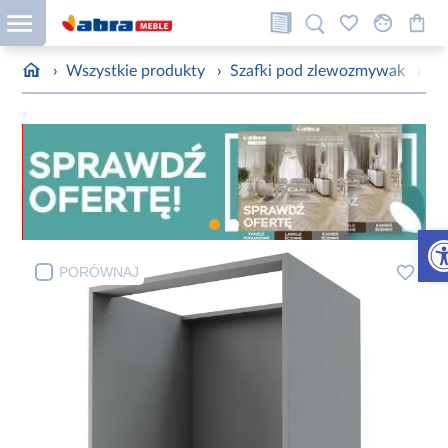
›
Wszystkie produkty
›
Szafki pod zlewozmywak
›
Ko
Otw
PORÓWNAJ