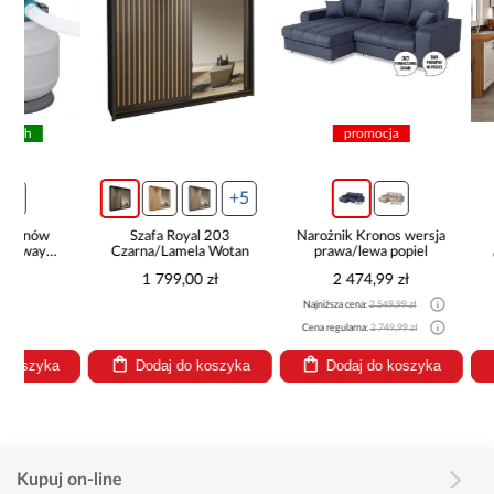
promocja
pr
Kuchnia n
Biały
265x30
+5
8 99
Najniższa cen
Szafa Royal 203
Narożnik Kronos wersja
Czarna/Lamela Wotan
prawa/lewa popiel
Cena regularn
1 799,00 zł
2 474,99 zł
Najniższa cena:
2 549,99 zł
Cena regularna:
2 749,99 zł
Dodaj do koszyka
Dodaj do koszyka
Dodaj
Kupuj on-line