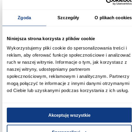
660 627 627
Karta produktu
Zgoda
Szczegóły
O plikach cookies
Drukuj
Niniejsza strona korzysta z plików cookie
Wykorzystujemy pliki cookie do spersonalizowania treści i
Korpus szafki kuchennej Grey D11 60
reklam, aby oferować funkcje społecznościowe i analizować
Informacje
Transport
Do pobrania
Inf
ruch w naszej witrynie. Informacje o tym, jak korzystasz z
naszej witryny, udostępniamy partnerom
społecznościowym, reklamowym i analitycznym. Partnerzy
Materiał wykonania:
mogą połączyć te informacje z innymi danymi otrzymanymi
płyta meblowa laminowana
od Ciebie lub uzyskanymi podczas korzystania z ich usług.
Wykończenie:
mat
Akceptuję wszystkie
Producent:
Merkury Market