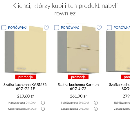
Klienci, którzy kupili ten produkt nabyli
również
PORÓWNAJ
PORÓWNAJ
PORÓWNA
promocja
promocja
pro
Szafka kuchenna KARMEN
Szafka kuchenna Karmen
Szafka kuc
60G-72 1F
60GU-72
80G-
219,60 zł
261,90 zł
279
Najniższa cena:
244,00 zł
Najniższa cena:
291,00 zł
Najniższa cen
Cena regularna:
244,00 zł
Cena regularna:
291,00 zł
Cena regularn