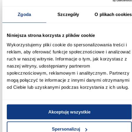
Kolor:
Zgoda
Szczegóły
O plikach cookies
kremowy/szary
Głębokość szafek dolnych [cm]:
50.00
Niniejsza strona korzysta z plików cookie
Wykorzystujemy pliki cookie do spersonalizowania treści i
Głębokość szafek górnych [cm]:
reklam, aby oferować funkcje społecznościowe i analizować
29.00
ruch w naszej witrynie. Informacje o tym, jak korzystasz z
naszej witryny, udostępniamy partnerom
Kolekcja:
społecznościowym, reklamowym i analitycznym. Partnerzy
KARMEN
mogą połączyć te informacje z innymi danymi otrzymanymi
Kolor frontów:
od Ciebie lub uzyskanymi podczas korzystania z ich usług.
szary/kremowy połysk
Zobacz więcej >
Akceptuję wszystkie
Spersonalizuj
Inni Klienci sprawdzali również