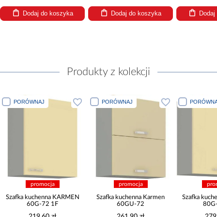
Dodaj do koszyka
Dodaj do koszyka
Dodaj
Produkty z kolekcji
PORÓWNAJ
PORÓWNAJ
PORÓWNA
promocja
promocja
pro
Szafka kuchenna KARMEN
Szafka kuchenna Karmen
Szafka kuc
60G-72 1F
60GU-72
80G-
219,60 zł
261,90 zł
279