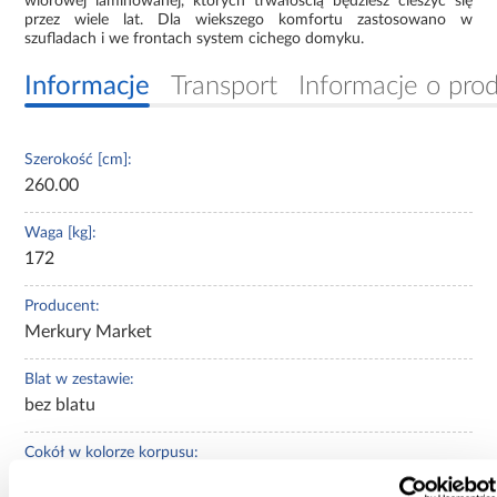
wiórowej laminowanej, których trwałością będziesz cieszyć się
przez wiele lat. Dla wiekszego komfortu zastosowano w
szufladach i we frontach system cichego domyku.
Informacje
Transport
Informacje o pro
Szerokość [cm]:
260.00
Waga [kg]:
172
Producent:
Merkury Market
Blat w zestawie:
bez blatu
Cokół w kolorze korpusu:
Tak