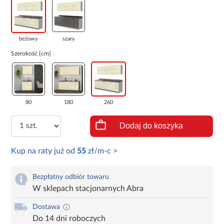
beżowy
szary
Szerokość [cm]
80
180
260
Dodaj do koszyka
Kup na raty już od
55
zł/m-c >
Bezpłatny odbiór towaru
W sklepach stacjonarnych Abra
Dostawa
Do 14 dni roboczych