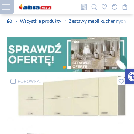
›
Wszystkie produkty
›
Zestawy mebli kuchennych
›
Otw
PORÓWNAJ