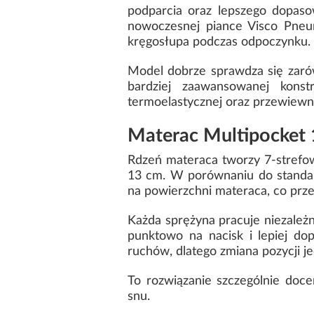
podparcia oraz lepszego dopasow
nowoczesnej piance Visco Pneum
kręgosłupa podczas odpoczynku.
Model dobrze sprawdza się zaró
bardziej zaawansowanej konstr
termoelastycznej oraz przewiewne
Materac Multipocket 
Rdzeń materaca tworzy 7-strefow
13 cm. W porównaniu do standar
na powierzchni materaca, co przek
Każda sprężyna pracuje niezależn
punktowo na nacisk i lepiej do
ruchów, dlatego zmiana pozycji j
To rozwiązanie szczególnie docen
snu.