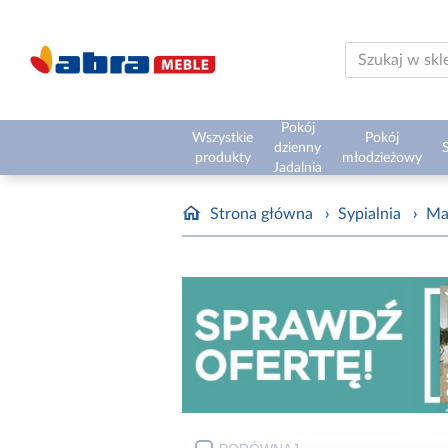
Pokój
Wszystkie
Pokój
dzienny
S
produkty
młodzieżowy
Jadalnia
Strona główna
›
Sypialnia
›
Ma