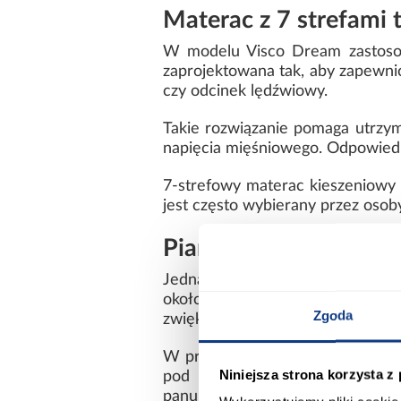
Materac z 7 strefami 
W modelu Visco Dream zastosowa
zaprojektowana tak, aby zapewnić
czy odcinek lędźwiowy.
Takie rozwiązanie pomaga utrzym
napięcia mięśniowego. Odpowiedn
7-strefowy materac kieszeniowy l
jest często wybierany przez oso
Pianka Visco Pneumat
Jedną z najważniejszych warstw 
około 3 cm. To nowoczesna pia
Zgoda
zwiększając powierzchnię podparc
W przeciwieństwie do wielu trad
Niniejsza strona korzysta z
pod wpływem temperatury otocz
panujących w sypialni.