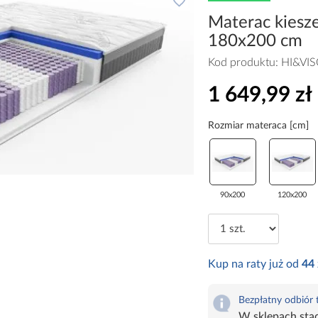
Materac kiesz
180x200 cm
Kod produktu:
HI&VI
1 649,99 zł
Rozmiar materaca [cm]
90x200
120x200
Kup na raty już od
44
Bezpłatny odbiór
W sklepach sta