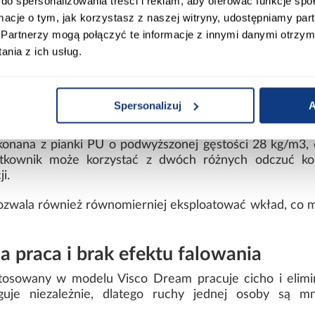
do spersonalizowania treści i reklam, aby oferować funkcje sp
ormacje o tym, jak korzystasz z naszej witryny, udostępniamy p
ą, bardziej puszystą strukturą, która delikatnie otula cia
Partnerzy mogą połączyć te informacje z innymi danymi otrzym
ego kształtu, zachowując swoje właściwości przez dłużs
nia z ich usług.
– dwustronna konstrukcja zwiększają
 połączona z pianką PU o gęstości 25 kg/m3 i wysokoś
Spersonalizuj
A
 i wpływa na trwałość całej konstrukcji.
konana z pianki PU o podwyższonej gęstości 28 kg/m3, 
tkownik może korzystać z dwóch różnych odczuć komf
i.
wala również równomierniej eksploatować wkład, co 
a praca i brak efektu falowania
tosowany w modelu Visco Dream pracuje cicho i elimin
uje niezależnie, dlatego ruchy jednej osoby są m