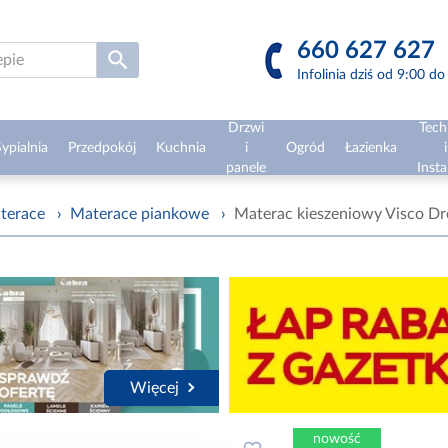
660 627 627
Infolinia dziś od 9:00 d
Drzwi
Tech
ypialnia
Przedpokój
Kuchnia
i
Ogród
Łazienka
i
panele
Insta
terace
›
Materace piankowe
›
Materac kieszeniowy Visco D
Więcej
nowość