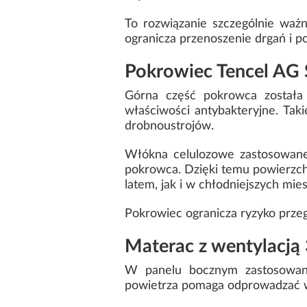
To rozwiązanie szczególnie waż
ogranicza przenoszenie drgań i p
Pokrowiec Tencel AG S
Górna część pokrowca została 
właściwości antybakteryjne. Tak
drobnoustrojów.
Włókna celulozowe zastosowane 
pokrowca. Dzięki temu powierzc
latem, jak i w chłodniejszych mie
Pokrowiec ogranicza ryzyko prze
Materac z wentylacją 
W panelu bocznym zastosowano
powietrza pomaga odprowadzać wil