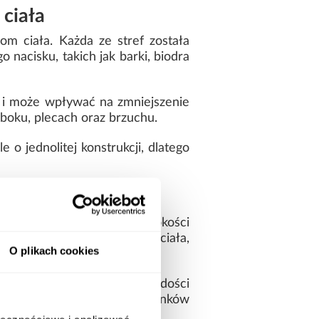
 ciała
m ciała. Każda ze stref została
nacisku, takich jak barki, biodra
u i może wpływać na zmniejszenie
boku, plecach oraz brzuchu.
o jednolitej konstrukcji, dlatego
jąca się do ciała
/m3, odbojności 40 N i wysokości
asowuje się do kształtu ciała,
O plikach cookies
mienia wyraźnie swojej twardości
ytkowe niezależnie od warunków