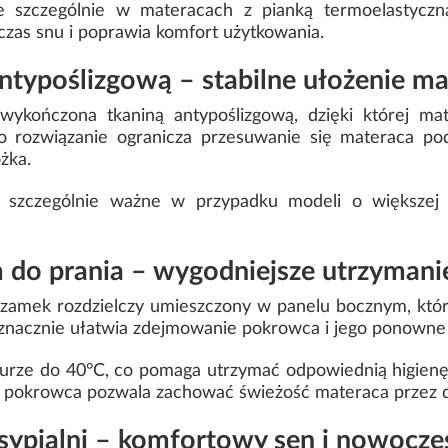
e szczególnie w materacach z pianką termoelastyczn
zas snu i poprawia komfort użytkowania.
ntypoślizgową – stabilne ułożenie m
ykończona tkaniną antypoślizgową, dzięki której mate
 To rozwiązanie ogranicza przesuwanie się materaca po
żka.
t szczególnie ważne w przypadku modeli o większej w
do prania – wygodniejsze utrzymanie
zamek rozdzielczy umieszczony w panelu bocznym, który
 znacznie ułatwia zdejmowanie pokrowca i jego ponowne 
rze do 40°C, co pomaga utrzymać odpowiednią higienę 
e pokrowca pozwala zachować świeżość materaca przez d
ypialni – komfortowy sen i nowocze