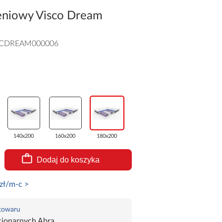
eniowy Visco Dream
SCDREAM000006
140x200
160x200
180x200
Dodaj do koszyka
zł/m-c >
 towaru
cjonarnych Abra