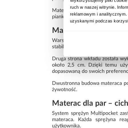
Wykorzystujemy pliki cookie 
ruch w naszej witrynie. Inf
Materiał charakteryzuje się miękk
reklamowym i analitycznym. 
pianka wraca do swojego pierwotn
uzyskanymi podczas korzysta
Materac z pianką PU 
Warstwa Visco Pneumatic została
stabilizuje powierzchnię materaca
Druga strona wkładu została wy
około 2,5 cm. Dzięki temu uży
dopasowaną do swoich preferencj
Dwustronna budowa materaca poz
żywotność.
Materac dla par – cich
System sprężyn Multipocket zas
materaca. Każda sprężyna reag
użytkownika.