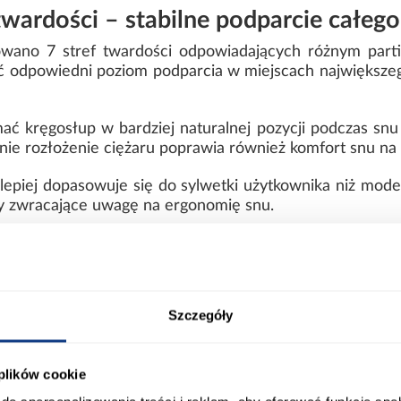
twardości – stabilne podparcie całego
no 7 stref twardości odpowiadających różnym partio
 odpowiedni poziom podparcia w miejscach największego 
ać kręgosłup w bardziej naturalnej pozycji podczas sn
ie rozłożenie ciężaru poprawia również komfort snu na 
epiej dopasowuje się do sylwetki użytkownika niż modele 
by zwracające uwagę na ergonomię snu.
ic – termoelastyczna pianka dopasowu
materaca jest pianka Visco Pneumatic o gęstości 38 kg
nka termoelastyczna, która pod wpływem nacisku dop
Szczegóły
ia i ograniczając punkty nacisku.
ycyjnych pianek memory, pianka Visco Pneumatic nie z
 plików cookie
enia. Oznacza to bardziej stabilne właściwości uż