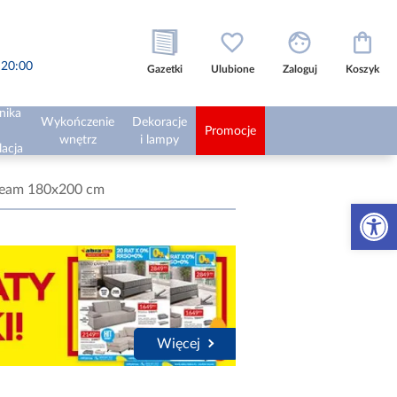
o 20:00
Gazetki
Ulubione
Zaloguj
Koszyk
nika
Wykończenie
Dekoracje
Promocje
wnętrz
i lampy
lacja
ream 180x200 cm
Otwórz 
Więcej