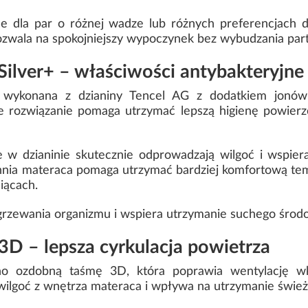
ne dla par o różnej wadze lub różnych preferencjach d
ozwala na spokojniejszy wypoczynek bez wybudzania part
ilver+ – właściwości antybakteryjne 
wykonana z dzianiny Tencel AG z dodatkiem jonów 
ie rozwiązanie pomaga utrzymać lepszą higienę powierz
w dzianinie skutecznie odprowadzają wilgoć i wspiera
hnia materaca pomaga utrzymać bardziej komfortową te
siącach.
grzewania organizmu i wspiera utrzymanie suchego środo
3D – lepsza cyrkulacja powietrza
 ozdobną taśmę 3D, która poprawia wentylację wk
goć z wnętrza materaca i wpływa na utrzymanie świeżoś