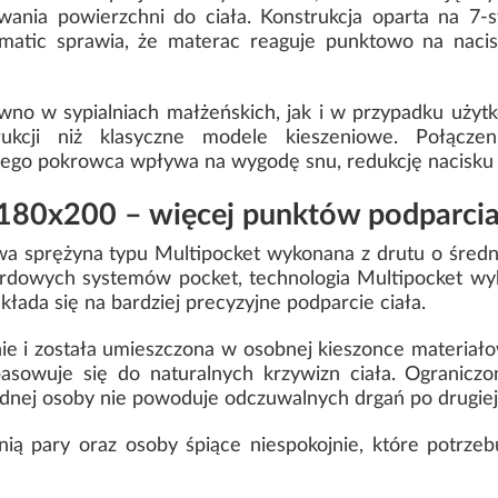
ania powierzchni do ciała. Konstrukcja oparta na 7-s
atic sprawia, że materac reaguje punktowo na nacisk
wno w sypialniach małżeńskich, jak i w przypadku użyt
ukcji niż klasyczne modele kieszeniowe. Połączen
go pokrowca wpływa na wygodę snu, redukcję nacisku i le
180x200 – więcej punktów podparcia
a sprężyna typu Multipocket wykonana z drutu o średn
dowych systemów pocket, technologia Multipocket wyko
łada się na bardziej precyzyjne podparcie ciała.
ie i została umieszczona w osobnej kieszonce materiał
pasowuje się do naturalnych krzywizn ciała. Ograniczo
ednej osoby nie powoduje odczuwalnych drgań po drugiej
ią pary oraz osoby śpiące niespokojnie, które potrzebu