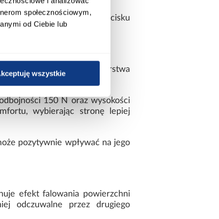
ołecznościowe i analizować
artnerom społecznościowym,
ło podczas snu. Po ustaniu nacisku
anymi od Ciebie lub
zy czas użytkowania.
ca trwałość
ci około 1 cm. Dodatkowa warstwa
kceptuję wszystkie
odbojności 150 N oraz wysokości
ortu, wybierając stronę lepiej
może pozytywnie wpływać na jego
uje efekt falowania powierzchni
niej odczuwalne przez drugiego